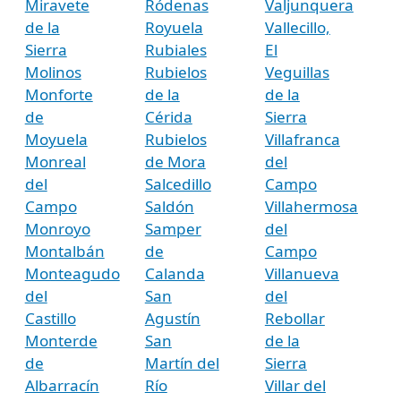
Miravete
Ródenas
Valjunquera
de la
Royuela
Vallecillo,
Sierra
Rubiales
El
Molinos
Rubielos
Veguillas
Monforte
de la
de la
de
Cérida
Sierra
Moyuela
Rubielos
Villafranca
Monreal
de Mora
del
del
Salcedillo
Campo
Campo
Saldón
Villahermosa
Monroyo
Samper
del
Montalbán
de
Campo
Monteagudo
Calanda
Villanueva
del
San
del
Castillo
Agustín
Rebollar
Monterde
San
de la
de
Martín del
Sierra
Albarracín
Río
Villar del