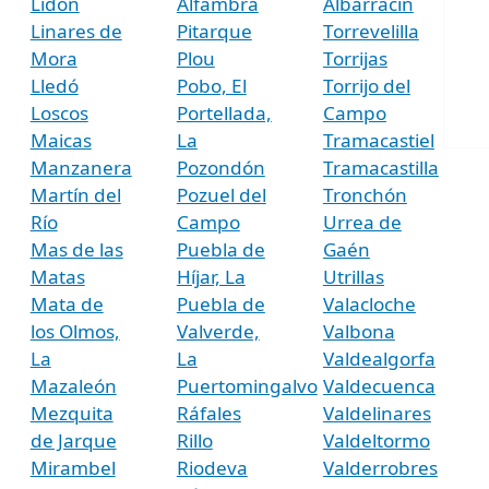
Lidón
Alfambra
Albarracín
Linares de
Pitarque
Torrevelilla
Mora
Plou
Torrijas
Lledó
Pobo, El
Torrijo del
Loscos
Portellada,
Campo
Maicas
La
Tramacastiel
Manzanera
Pozondón
Tramacastilla
Martín del
Pozuel del
Tronchón
Río
Campo
Urrea de
Mas de las
Puebla de
Gaén
Matas
Híjar, La
Utrillas
Mata de
Puebla de
Valacloche
los Olmos,
Valverde,
Valbona
La
La
Valdealgorfa
Mazaleón
Puertomingalvo
Valdecuenca
Mezquita
Ráfales
Valdelinares
de Jarque
Rillo
Valdeltormo
Mirambel
Riodeva
Valderrobres