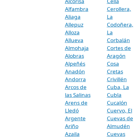
Alcorisa
Cella
Alfambra
Cerollera,
Aliaga
La
Allepuz
Codoñera,
Alloza
La
Allueva
Corbalán
Almohaja
Cortes de
Alobras
Aragón
Alpeñés
Cosa
Anadón
Cretas
Andorra
Crivillén
Arcos de
Cuba, La
las Salinas
Cubla
Arens de
Cucalón
Lledó
Cuervo, El
Argente
Cuevas de
Ariño
Almudén
Azaila
Cuevas