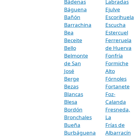
Bádenas
Labradas
Báguena
Ejulve
Bañón
Escorihuela
Barrachina
Escucha
Bea
Estercuel
Beceite
Ferreruela
Bello
de Huerva
Belmonte
Fonfría
de San
Formiche
José
Alto
Berge
Fórnoles
Bezas
Fortanete
Blancas
Foz-
Blesa
Calanda
Bordón
Fresneda,
Bronchales
La
Bueña
Frías de
Burbáguena
Albarracín