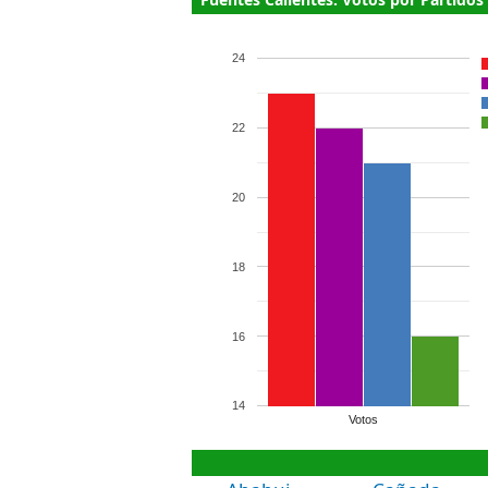
24
22
20
18
16
14
Votos