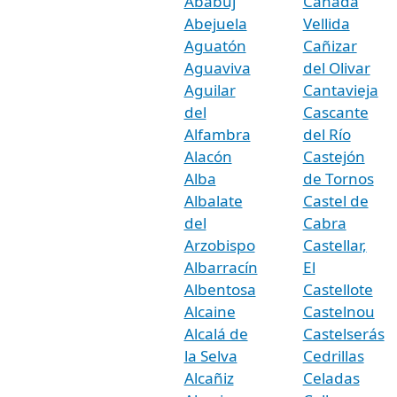
Ababuj
Cañada
Abejuela
Vellida
Aguatón
Cañizar
Aguaviva
del Olivar
Aguilar
Cantavieja
del
Cascante
Alfambra
del Río
Alacón
Castejón
Alba
de Tornos
Albalate
Castel de
del
Cabra
Arzobispo
Castellar,
Albarracín
El
Albentosa
Castellote
Alcaine
Castelnou
Alcalá de
Castelserás
la Selva
Cedrillas
Alcañiz
Celadas