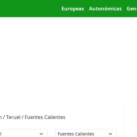
Pasar al contenido principal
Main menu
Europeas
Autonómicas
Gen
 / Teruel / Fuentes Calientes