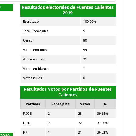
9
Resultados electorales de Fuentes Calientes
2019
Escrutado
100,00%
Total Concejales
5
Censo
80
Votos emitidos
59
Abstenciones
21
Votos en blanco
1
Votos nulos
0
Resultados Votos por Partidos de Fuentes
Calientes
Partidos
Concejales
Votos
%
PSOE
2
23
39,66%
CHA
2
22
37,93%
PP
1
21
36,21%
 2019