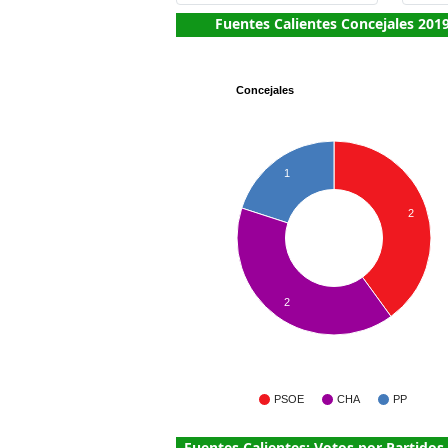
Fuentes Calientes Concejales 201
Concejales
1
2
2
PSOE
CHA
PP
Fuentes Calientes: Votos por Partidos