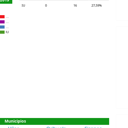
IU
0
16
27,59%
…
…
…
IU
Municipios