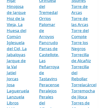
Híjar
Orihuela
Sisones
Hinojosa
del
Torre de
de Jarque
Tremedal
Arcas
Hoz de la
Orrios
Torre de
Vieja, La
Palomar
las Arcas
Huesa del
de
Torre del
Común
Arroyos
Compte
Iglesuela
Pancrudo
Torre los
del Cid, La
Parras de
Negros
Jabaloyas
Castellote,
Torrecilla
Jarque de
Las
de Alcañiz
la Val
Peñarroya
Torrecilla
Jatiel
de
del
Jorcas
Tastavins
Rebollar
Josa
Peracense
Torrelacárcel
Lagueruela
Peralejos
Torremocha
Lanzuela
Perales
de Jiloca
Libros
del
Torres de