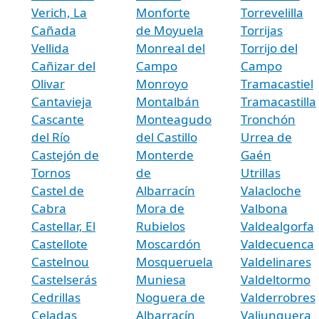
Verich, La
Monforte
Torrevelilla
Cañada
de Moyuela
Torrijas
Vellida
Monreal del
Torrijo del
Cañizar del
Campo
Campo
Olivar
Monroyo
Tramacastiel
Cantavieja
Montalbán
Tramacastilla
Cascante
Monteagudo
Tronchón
del Río
del Castillo
Urrea de
Castejón de
Monterde
Gaén
Tornos
de
Utrillas
Castel de
Albarracín
Valacloche
Cabra
Mora de
Valbona
Castellar, El
Rubielos
Valdealgorfa
Castellote
Moscardón
Valdecuenca
Castelnou
Mosqueruela
Valdelinares
Castelserás
Muniesa
Valdeltormo
Cedrillas
Noguera de
Valderrobres
Celadas
Albarracín
Valjunquera