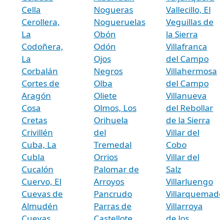
Cella
Nogueras
Vallecillo, El
Cerollera,
Nogueruelas
Veguillas de
La
Obón
la Sierra
Codoñera,
Odón
Villafranca
La
Ojos
del Campo
Corbalán
Negros
Villahermosa
Cortes de
Olba
del Campo
Aragón
Oliete
Villanueva
Cosa
Olmos, Los
del Rebollar
Cretas
Orihuela
de la Sierra
Crivillén
del
Villar del
Cuba, La
Tremedal
Cobo
Cubla
Orrios
Villar del
Cucalón
Palomar de
Salz
Cuervo, El
Arroyos
Villarluengo
Cuevas de
Pancrudo
Villarquemad
Almudén
Parras de
Villarroya
Cuevas
Castellote,
de los