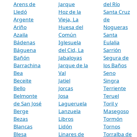
Arens de
Jarque
del Río
Lledó
Hoz de la
Santa Cruz
Argente
Vieja, La
de
Ariño
Huesa del
Nogueras
Azaila
Común
Santa
Bádenas
Iglesuela
Eulalia
Báguena
del Cid, La
Sarrión
Bañón
Jabaloyas
Segura de
Barrachina
Jarque de la
los Baños
Bea
Val
Seno
Beceite
Jatiel
Singra
Bello
Jorcas
Terriente
Belmonte
Josa
Teruel
de San José
Lagueruela
Toril y
Berge
Lanzuela
Masegoso
Bezas
Libros
Tormón
Blancas
Lidón
Tornos
Blesa
Linares de
Torralba de