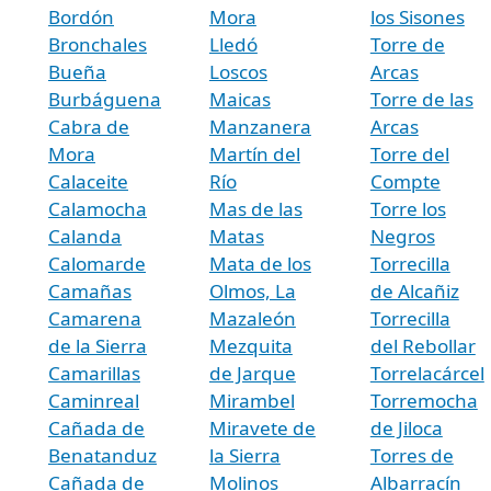
Bordón
Mora
los Sisones
Bronchales
Lledó
Torre de
Bueña
Loscos
Arcas
Burbáguena
Maicas
Torre de las
Cabra de
Manzanera
Arcas
Mora
Martín del
Torre del
Calaceite
Río
Compte
Calamocha
Mas de las
Torre los
Calanda
Matas
Negros
Calomarde
Mata de los
Torrecilla
Camañas
Olmos, La
de Alcañiz
Camarena
Mazaleón
Torrecilla
de la Sierra
Mezquita
del Rebollar
Camarillas
de Jarque
Torrelacárcel
Caminreal
Mirambel
Torremocha
Cañada de
Miravete de
de Jiloca
Benatanduz
la Sierra
Torres de
Cañada de
Molinos
Albarracín