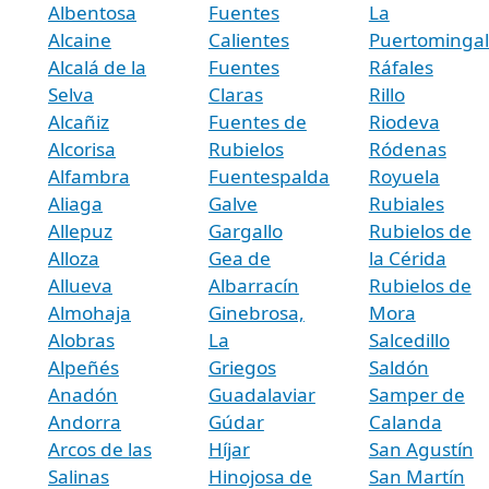
Albentosa
Fuentes
La
Alcaine
Calientes
Puertominga
Alcalá de la
Fuentes
Ráfales
Selva
Claras
Rillo
Alcañiz
Fuentes de
Riodeva
Alcorisa
Rubielos
Ródenas
Alfambra
Fuentespalda
Royuela
Aliaga
Galve
Rubiales
Allepuz
Gargallo
Rubielos de
Alloza
Gea de
la Cérida
Allueva
Albarracín
Rubielos de
Almohaja
Ginebrosa,
Mora
Alobras
La
Salcedillo
Alpeñés
Griegos
Saldón
Anadón
Guadalaviar
Samper de
Andorra
Gúdar
Calanda
Arcos de las
Híjar
San Agustín
Salinas
Hinojosa de
San Martín