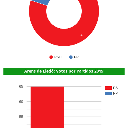
4
PSOE
PP
Arens de Lledó: Votos por Partidos 2019
65
PS…
PP
60
55