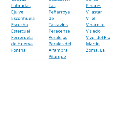
Labradas
Las
Pinares
Ejulve
Peñarroya
Villastar
Escorihuela
de
Villel
Escucha
Tastavins
Vinaceite
Estercuel
Peracense
Visiedo
Ferreruela
Peralejos
Vivel del Río
de Huerva
Perales del
Martín
Fonfría
Alfambra
Zoma, La
Pitarque