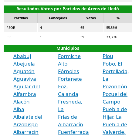
Resultados Votos por Partidos de Arens de Lledó
Partidos
Concejales
Votos
%
PSOE
4
65
55,56%
PP
1
39
33,33%
Municipios
Ababuj
Formiche
Plou
Abejuela
Alto
Pobo, El
Aguatón
Fórnoles
Portellada,
Aguaviva
Fortanete
La
Aguilar del
Foz-
Pozondón
Alfambra
Calanda
Pozuel del
Alacón
Fresneda,
Campo
Alba
La
Puebla de
Albalate del
Frías de
Híjar, La
Arzobispo
Albarracín
Puebla de
Albarracín
Fuenferrada
Valverde,