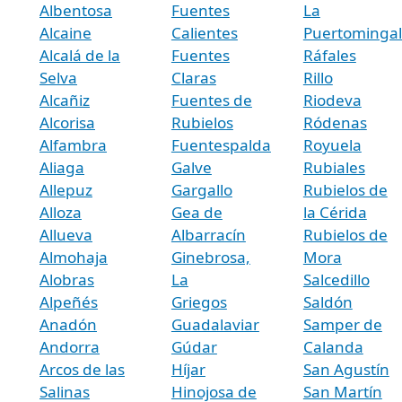
Albentosa
Fuentes
La
Alcaine
Calientes
Puertominga
Alcalá de la
Fuentes
Ráfales
Selva
Claras
Rillo
Alcañiz
Fuentes de
Riodeva
Alcorisa
Rubielos
Ródenas
Alfambra
Fuentespalda
Royuela
Aliaga
Galve
Rubiales
Allepuz
Gargallo
Rubielos de
Alloza
Gea de
la Cérida
Allueva
Albarracín
Rubielos de
Almohaja
Ginebrosa,
Mora
Alobras
La
Salcedillo
Alpeñés
Griegos
Saldón
Anadón
Guadalaviar
Samper de
Andorra
Gúdar
Calanda
Arcos de las
Híjar
San Agustín
Salinas
Hinojosa de
San Martín