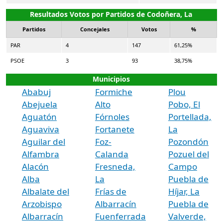
Resultados Votos por Partidos de Codoñera, La
Partidos
Concejales
Votos
%
PAR
4
147
61,25%
PSOE
3
93
38,75%
Municipios
Ababuj
Formiche
Plou
Abejuela
Alto
Pobo, El
Aguatón
Fórnoles
Portellada,
Aguaviva
Fortanete
La
Aguilar del
Foz-
Pozondón
Alfambra
Calanda
Pozuel del
Alacón
Fresneda,
Campo
Alba
La
Puebla de
Albalate del
Frías de
Híjar, La
Arzobispo
Albarracín
Puebla de
Albarracín
Fuenferrada
Valverde,