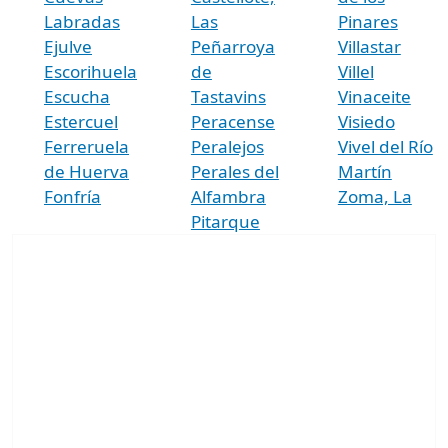
Labradas
Las
Pinares
Ejulve
Peñarroya
Villastar
Escorihuela
de
Villel
Escucha
Tastavins
Vinaceite
Estercuel
Peracense
Visiedo
Ferreruela
Peralejos
Vivel del Río
de Huerva
Perales del
Martín
Fonfría
Alfambra
Zoma, La
Pitarque