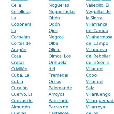
Cella
Nogueras
Vallecillo, El
Cerollera,
Nogueruelas
Veguillas de
La
Obón
la Sierra
Codoñera,
Odón
Villafranca
La
Ojos
del Campo
Corbalán
Negros
Villahermosa
Cortes de
Olba
del Campo
Aragón
Oliete
Villanueva
Cosa
Olmos, Los
del Rebollar
Cretas
Orihuela
de la Sierra
Crivillén
del
Villar del
Cuba, La
Tremedal
Cobo
Cubla
Orrios
Villar del
Cucalón
Palomar de
Salz
Cuervo, El
Arroyos
Villarluengo
Cuevas de
Pancrudo
Villarquemad
Almudén
Parras de
Villarroya
Cuevas
Castellote,
de los