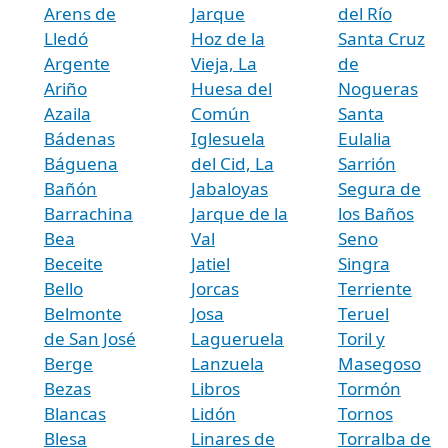
Arens de
Jarque
del Río
Lledó
Hoz de la
Santa Cruz
Argente
Vieja, La
de
Ariño
Huesa del
Nogueras
Azaila
Común
Santa
Bádenas
Iglesuela
Eulalia
Báguena
del Cid, La
Sarrión
Bañón
Jabaloyas
Segura de
Barrachina
Jarque de la
los Baños
Bea
Val
Seno
Beceite
Jatiel
Singra
Bello
Jorcas
Terriente
Belmonte
Josa
Teruel
de San José
Lagueruela
Toril y
Berge
Lanzuela
Masegoso
Bezas
Libros
Tormón
Blancas
Lidón
Tornos
Blesa
Linares de
Torralba de