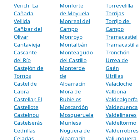
Verich, La
Monforte
Torrevelilla
Cañada
de Moyuela
Torrijas
Vellida
Monreal del
Torrijo del
Cañizar del
Campo
Campo
Olivar
Monroyo
Tramacastiel
Cantavieja
Montalbán
Tramacastilla
Cascante
Monteagudo
Tronchón
del Río
del Castillo
Urrea de
Castejón de
Monterde
Gaén
Tornos
de
Utrillas
Castel de
Albarracín
Valacloche
Cabra
Mora de
Valbona
Castellar, El
Rubielos
Valdealgorfa
Castellote
Moscardón
Valdecuenca
Castelnou
Mosqueruela
Valdelinares
Castelserás
Muniesa
Valdeltormo
Cedrillas
Noguera de
Valderrobres
Celadas
Albarracín
Valjunquera