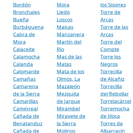
Bordón
Mora
los Sisones
Bronchales
Lledó
Torre de
Bueña
Loscos
Arcas
Burbáguena
Maicas
Torre de las
Cabra de
Manzanera
Arcas
Mora
Martín del
Torre del
Calaceite
Río
Compte
Calamocha
Mas de las
Torre los
Calanda
Matas
Negros
Calomarde
Mata de los
Torrecilla
Camañas
Olmos, La
de Alcañiz
Camarena
Mazaleón
Torrecilla
de la Sierra
Mezquita
del Rebollar
Camarillas
de Jarque
Torrelacárcel
Caminreal
Mirambel
Torremocha
Cañada de
Miravete de
de Jiloca
Benatanduz
la Sierra
Torres de
Cañada de
Molinos
Albarracín