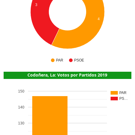
3
4
PAR
PSOE
Codoñera, La: Votos por Partidos 2019
150
PAR
PS…
140
130