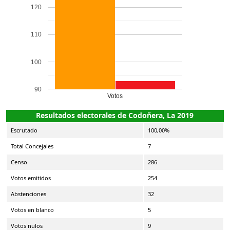
120
110
100
90
Votos
Resultados electorales de Codoñera, La 2019
Escrutado
100,00%
Total Concejales
7
Censo
286
Votos emitidos
254
Abstenciones
32
Votos en blanco
5
Votos nulos
9