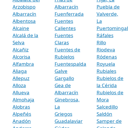
Arzobispo
Albarracín
Puebla de
Albarracín
Fuenferrada
Valverde,
Albentosa
Fuentes
La
Alcaine
Calientes
Puertominga
Alcalá de la
Fuentes
Ráfales
Selva
Claras
Rillo
Alcañiz
Fuentes de
Riodeva
Alcorisa
Rubielos
Ródenas
Alfambra
Fuentespalda
Royuela
Aliaga
Galve
Rubiales
Allepuz
Gargallo
Rubielos de
Alloza
Gea de
la Cérida
Allueva
Albarracín
Rubielos de
Almohaja
Ginebrosa,
Mora
Alobras
La
Salcedillo
Alpeñés
Griegos
Saldón
Anadón
Guadalaviar
Samper de