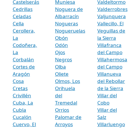
Castelserás
Muniesa
Valdeltormo
Cedrillas
Noguera de
Valderrobres
Celadas
Albarracín
Valjunquera
Cella
Nogueras
Vallecillo, El
Cerollera,
Nogueruelas
Veguillas de
La
Obón
la Sierra
Codoñera,
Odón
Villafranca
La
Ojos
del Campo
Corbalán
Negros
Villahermosa
Cortes de
Olba
del Campo
Aragón
Oliete
Villanueva
Cosa
Olmos, Los
del Rebollar
Cretas
Orihuela
de la Sierra
Crivillén
del
Villar del
Cuba, La
Tremedal
Cobo
Cubla
Orrios
Villar del
Cucalón
Palomar de
Salz
Cuervo, El
Arroyos
Villarluengo