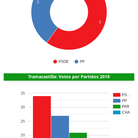
2
3
PSOE
PP
Tramacastilla: Votos por Partidos 2019
35
PS…
PP
PAR
30
CHA
25
20