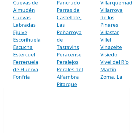
Cuevas de
Pancrudo
Villarquemad
Almudén
Parras de
Villarroya
Cuevas
Castellote,
de los
Labradas
Las
Pinares
Ejulve
Peñarroya
Villastar
Escorihuela
de
Villel
Escucha
Tastavins
Vinaceite
Estercuel
Peracense
Visiedo
Ferreruela
Peralejos
Vivel del Río
de Huerva
Perales del
Martín
Fonfría
Alfambra
Zoma, La
Pitarque