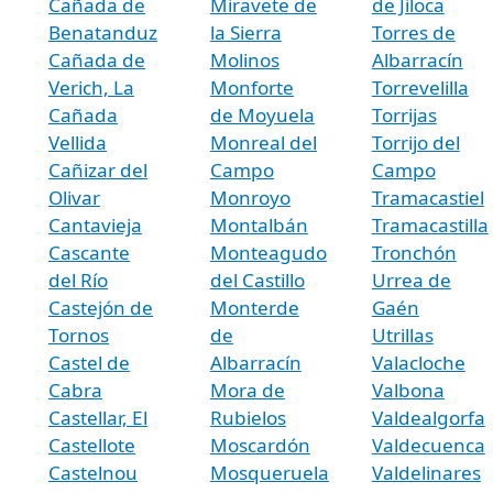
Cañada de
Miravete de
de Jiloca
Benatanduz
la Sierra
Torres de
Cañada de
Molinos
Albarracín
Verich, La
Monforte
Torrevelilla
Cañada
de Moyuela
Torrijas
Vellida
Monreal del
Torrijo del
Cañizar del
Campo
Campo
Olivar
Monroyo
Tramacastiel
Cantavieja
Montalbán
Tramacastilla
Cascante
Monteagudo
Tronchón
del Río
del Castillo
Urrea de
Castejón de
Monterde
Gaén
Tornos
de
Utrillas
Castel de
Albarracín
Valacloche
Cabra
Mora de
Valbona
Castellar, El
Rubielos
Valdealgorfa
Castellote
Moscardón
Valdecuenca
Castelnou
Mosqueruela
Valdelinares