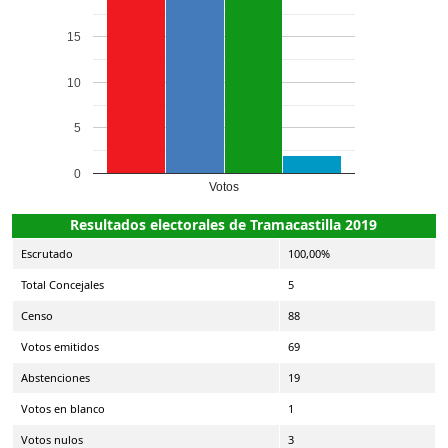
15
10
5
0
Votos
Resultados electorales de Tramacastilla 2019
Escrutado
100,00%
Total Concejales
5
Censo
88
Votos emitidos
69
Abstenciones
19
Votos en blanco
1
Votos nulos
3