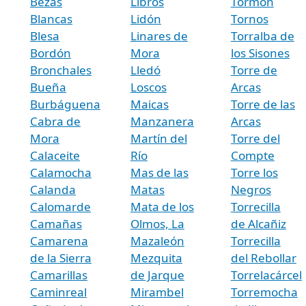
Bezas
Libros
Tormón
Blancas
Lidón
Tornos
Blesa
Linares de
Torralba de
Bordón
Mora
los Sisones
Bronchales
Lledó
Torre de
Bueña
Loscos
Arcas
Burbáguena
Maicas
Torre de las
Cabra de
Manzanera
Arcas
Mora
Martín del
Torre del
Calaceite
Río
Compte
Calamocha
Mas de las
Torre los
Calanda
Matas
Negros
Calomarde
Mata de los
Torrecilla
Camañas
Olmos, La
de Alcañiz
Camarena
Mazaleón
Torrecilla
de la Sierra
Mezquita
del Rebollar
Camarillas
de Jarque
Torrelacárcel
Caminreal
Mirambel
Torremocha