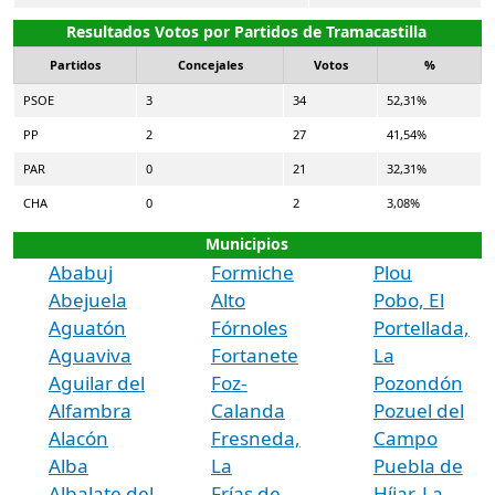
Resultados Votos por Partidos de Tramacastilla
Partidos
Concejales
Votos
%
PSOE
3
34
52,31%
PP
2
27
41,54%
PAR
0
21
32,31%
CHA
0
2
3,08%
Municipios
Ababuj
Formiche
Plou
Abejuela
Alto
Pobo, El
Aguatón
Fórnoles
Portellada,
Aguaviva
Fortanete
La
Aguilar del
Foz-
Pozondón
Alfambra
Calanda
Pozuel del
Alacón
Fresneda,
Campo
Alba
La
Puebla de
Albalate del
Frías de
Híjar, La