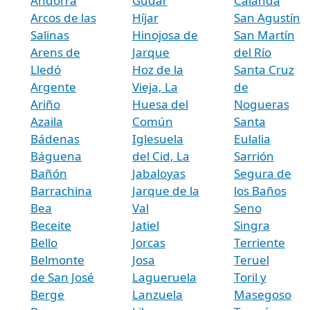
Andorra
Gúdar
Calanda
Arcos de las
Híjar
San Agustín
Salinas
Hinojosa de
San Martín
Arens de
Jarque
del Río
Lledó
Hoz de la
Santa Cruz
Argente
Vieja, La
de
Ariño
Huesa del
Nogueras
Azaila
Común
Santa
Bádenas
Iglesuela
Eulalia
Báguena
del Cid, La
Sarrión
Bañón
Jabaloyas
Segura de
Barrachina
Jarque de la
los Baños
Bea
Val
Seno
Beceite
Jatiel
Singra
Bello
Jorcas
Terriente
Belmonte
Josa
Teruel
de San José
Lagueruela
Toril y
Berge
Lanzuela
Masegoso