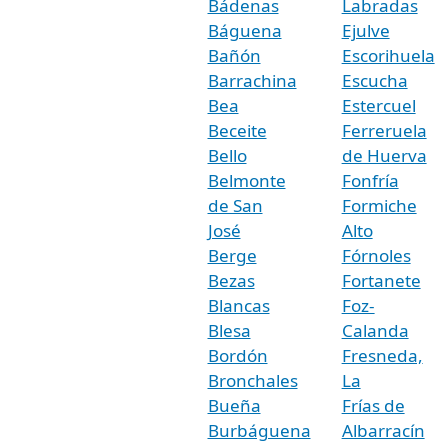
Bádenas
Labradas
Báguena
Ejulve
Bañón
Escorihuela
Barrachina
Escucha
Bea
Estercuel
Beceite
Ferreruela
Bello
de Huerva
Belmonte
Fonfría
de San
Formiche
José
Alto
Berge
Fórnoles
Bezas
Fortanete
Blancas
Foz-
Blesa
Calanda
Bordón
Fresneda,
Bronchales
La
Bueña
Frías de
Burbáguena
Albarracín