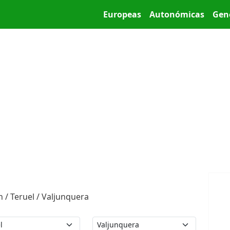
Pasar al contenido principal
Main menu
Europeas
Autonómicas
Gen
 / Teruel / Valjunquera