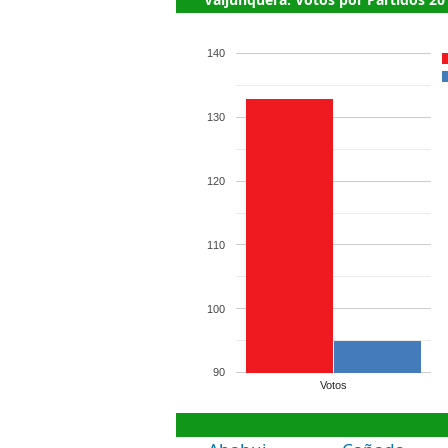
140
130
120
110
100
90
Votos