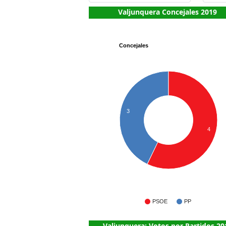
Valjunquera Concejales 2019
Concejales
3
4
PSOE
PP
Valjunquera: Votos por Partidos 20