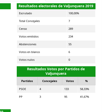
Resultados electorales de Valjunquera 2019
Escrutado
100,00%
Total Concejales
7
Censo
289
Votos emitidos
234
Abstenciones
55
Votos en blanco
6
Votos nulos
0
Resultados Votos por Partidos de
Valjunquera
Partidos
Concejales
Votos
%
PSOE
4
133
58,33%
PP
3
95
41,67%
19