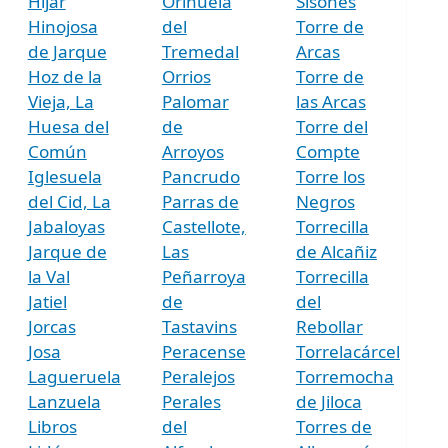
Híjar
Orihuela
Sisones
Hinojosa
del
Torre de
de Jarque
Tremedal
Arcas
Hoz de la
Orrios
Torre de
Vieja, La
Palomar
las Arcas
Huesa del
de
Torre del
Común
Arroyos
Compte
Iglesuela
Pancrudo
Torre los
del Cid, La
Parras de
Negros
Jabaloyas
Castellote,
Torrecilla
Jarque de
Las
de Alcañiz
la Val
Peñarroya
Torrecilla
Jatiel
de
del
Jorcas
Tastavins
Rebollar
Josa
Peracense
Torrelacárcel
Lagueruela
Peralejos
Torremocha
Lanzuela
Perales
de Jiloca
Libros
del
Torres de