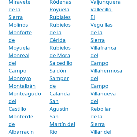
Miravete
Ródenas
Valjunquera
de la
Royuela
Vallecillo,
Sierra
Rubiales
El
Molinos
Rubielos
Veguillas
Monforte
de la
de la
de
Cérida
Sierra
Moyuela
Rubielos
Villafranca
Monreal
de Mora
del
del
Salcedillo
Campo
Campo
Saldón
Villahermosa
Monroyo
Samper
del
Montalbán
de
Campo
Monteagudo
Calanda
Villanueva
del
San
del
Castillo
Agustín
Rebollar
Monterde
San
de la
de
Martín del
Sierra
Albarracín
Río
Villar del