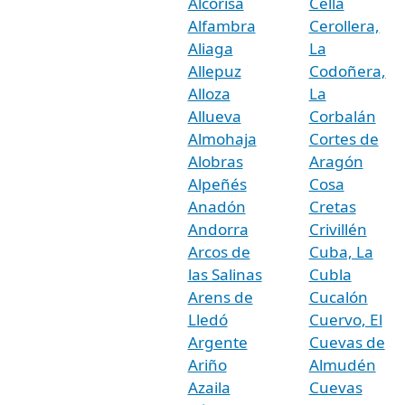
Alcorisa
Cella
Alfambra
Cerollera,
Aliaga
La
Allepuz
Codoñera,
Alloza
La
Allueva
Corbalán
Almohaja
Cortes de
Alobras
Aragón
Alpeñés
Cosa
Anadón
Cretas
Andorra
Crivillén
Arcos de
Cuba, La
las Salinas
Cubla
Arens de
Cucalón
Lledó
Cuervo, El
Argente
Cuevas de
Ariño
Almudén
Azaila
Cuevas