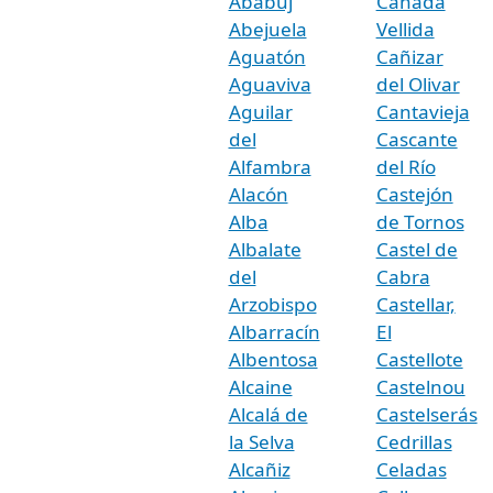
Ababuj
Cañada
Abejuela
Vellida
Aguatón
Cañizar
Aguaviva
del Olivar
Aguilar
Cantavieja
del
Cascante
Alfambra
del Río
Alacón
Castejón
Alba
de Tornos
Albalate
Castel de
del
Cabra
Arzobispo
Castellar,
Albarracín
El
Albentosa
Castellote
Alcaine
Castelnou
Alcalá de
Castelserás
la Selva
Cedrillas
Alcañiz
Celadas