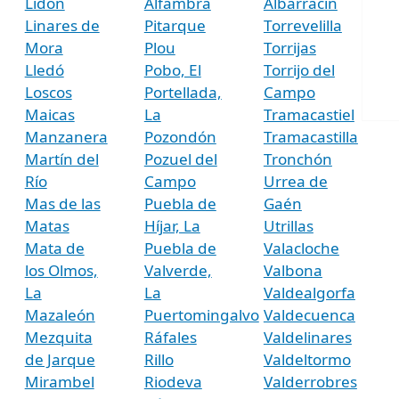
Lidón
Alfambra
Albarracín
Linares de
Pitarque
Torrevelilla
Mora
Plou
Torrijas
Lledó
Pobo, El
Torrijo del
Loscos
Portellada,
Campo
Maicas
La
Tramacastiel
Manzanera
Pozondón
Tramacastilla
Martín del
Pozuel del
Tronchón
Río
Campo
Urrea de
Mas de las
Puebla de
Gaén
Matas
Híjar, La
Utrillas
Mata de
Puebla de
Valacloche
los Olmos,
Valverde,
Valbona
La
La
Valdealgorfa
Mazaleón
Puertomingalvo
Valdecuenca
Mezquita
Ráfales
Valdelinares
de Jarque
Rillo
Valdeltormo
Mirambel
Riodeva
Valderrobres