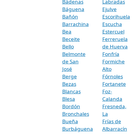
Bádenas
Labradas
Báguena
Ejulve
Bañón
Escorihuela
Barrachina
Escucha
Bea
Estercuel
Beceite
Ferreruela
Bello
de Huerva
Belmonte
Fonfría
de San
Formiche
José
Alto
Berge
Fórnoles
Bezas
Fortanete
Blancas
Foz-
Blesa
Calanda
Bordón
Fresneda,
Bronchales
La
Bueña
Frías de
Burbáguena
Albarracín