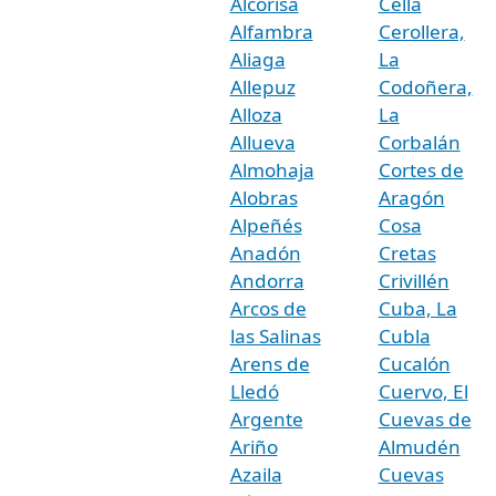
Alcorisa
Cella
Alfambra
Cerollera,
Aliaga
La
Allepuz
Codoñera,
Alloza
La
Allueva
Corbalán
Almohaja
Cortes de
Alobras
Aragón
Alpeñés
Cosa
Anadón
Cretas
Andorra
Crivillén
Arcos de
Cuba, La
las Salinas
Cubla
Arens de
Cucalón
Lledó
Cuervo, El
Argente
Cuevas de
Ariño
Almudén
Azaila
Cuevas