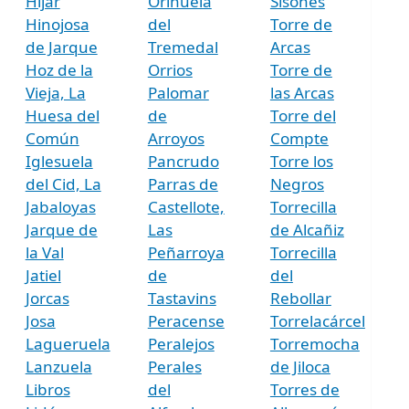
Híjar
Orihuela
Sisones
Hinojosa
del
Torre de
de Jarque
Tremedal
Arcas
Hoz de la
Orrios
Torre de
Vieja, La
Palomar
las Arcas
Huesa del
de
Torre del
Común
Arroyos
Compte
Iglesuela
Pancrudo
Torre los
del Cid, La
Parras de
Negros
Jabaloyas
Castellote,
Torrecilla
Jarque de
Las
de Alcañiz
la Val
Peñarroya
Torrecilla
Jatiel
de
del
Jorcas
Tastavins
Rebollar
Josa
Peracense
Torrelacárcel
Lagueruela
Peralejos
Torremocha
Lanzuela
Perales
de Jiloca
Libros
del
Torres de