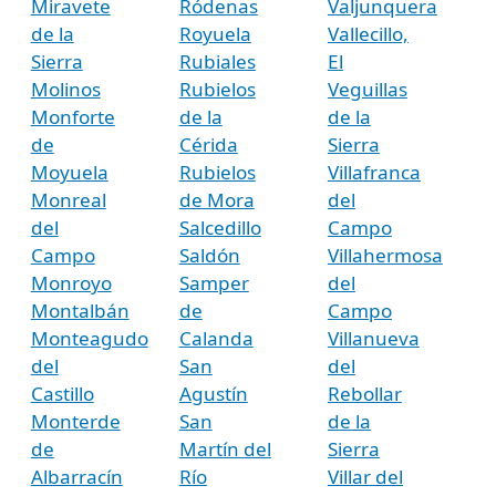
Miravete
Ródenas
Valjunquera
de la
Royuela
Vallecillo,
Sierra
Rubiales
El
Molinos
Rubielos
Veguillas
Monforte
de la
de la
de
Cérida
Sierra
Moyuela
Rubielos
Villafranca
Monreal
de Mora
del
del
Salcedillo
Campo
Campo
Saldón
Villahermosa
Monroyo
Samper
del
Montalbán
de
Campo
Monteagudo
Calanda
Villanueva
del
San
del
Castillo
Agustín
Rebollar
Monterde
San
de la
de
Martín del
Sierra
Albarracín
Río
Villar del