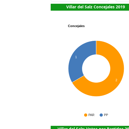
Villar del Salz Concejales 2019
Concejales
1
2
PAR
PP
Villar del Salz: Votos por Partidos 2