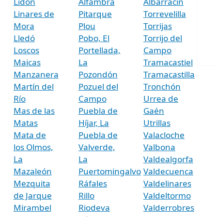
Lidón
Alfambra
Albarracín
Linares de
Pitarque
Torrevelilla
Mora
Plou
Torrijas
Lledó
Pobo, El
Torrijo del
Loscos
Portellada,
Campo
Maicas
La
Tramacastiel
Manzanera
Pozondón
Tramacastilla
Martín del
Pozuel del
Tronchón
Río
Campo
Urrea de
Mas de las
Puebla de
Gaén
Matas
Híjar, La
Utrillas
Mata de
Puebla de
Valacloche
los Olmos,
Valverde,
Valbona
La
La
Valdealgorfa
Mazaleón
Puertomingalvo
Valdecuenca
Mezquita
Ráfales
Valdelinares
de Jarque
Rillo
Valdeltormo
Mirambel
Riodeva
Valderrobres