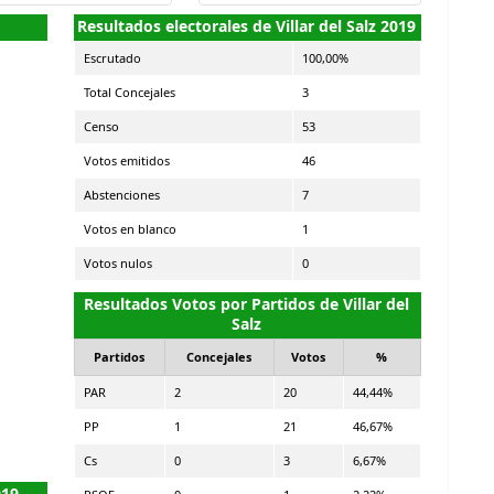
Resultados electorales de Villar del Salz 2019
Escrutado
100,00%
Total Concejales
3
Censo
53
Votos emitidos
46
Abstenciones
7
Votos en blanco
1
Votos nulos
0
Resultados Votos por Partidos de Villar del
Salz
Partidos
Concejales
Votos
%
PAR
2
20
44,44%
PP
1
21
46,67%
Cs
0
3
6,67%
019