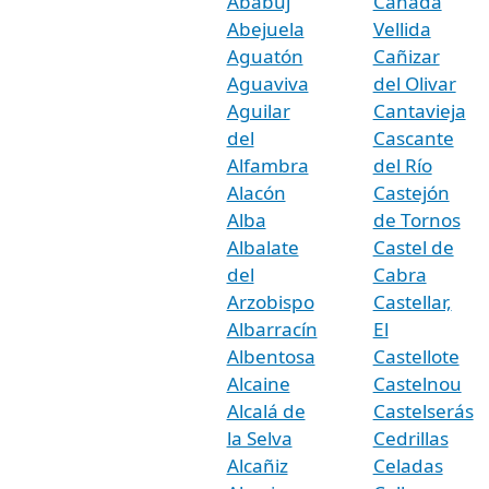
Ababuj
Cañada
Abejuela
Vellida
Aguatón
Cañizar
Aguaviva
del Olivar
Aguilar
Cantavieja
del
Cascante
Alfambra
del Río
Alacón
Castejón
Alba
de Tornos
Albalate
Castel de
del
Cabra
Arzobispo
Castellar,
Albarracín
El
Albentosa
Castellote
Alcaine
Castelnou
Alcalá de
Castelserás
la Selva
Cedrillas
Alcañiz
Celadas