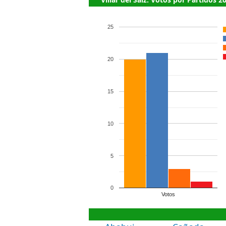
25
20
15
10
5
0
Votos