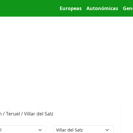
Pasar al contenido principal
Main menu
Europeas
Autonómicas
Gen
 Teruel / Villar del Salz