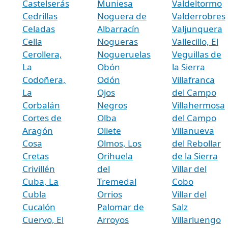
Castelserás
Muniesa
Valdeltormo
Cedrillas
Noguera de
Valderrobres
Celadas
Albarracín
Valjunquera
Cella
Nogueras
Vallecillo, El
Cerollera,
Nogueruelas
Veguillas de
La
Obón
la Sierra
Codoñera,
Odón
Villafranca
La
Ojos
del Campo
Corbalán
Negros
Villahermosa
Cortes de
Olba
del Campo
Aragón
Oliete
Villanueva
Cosa
Olmos, Los
del Rebollar
Cretas
Orihuela
de la Sierra
Crivillén
del
Villar del
Cuba, La
Tremedal
Cobo
Cubla
Orrios
Villar del
Cucalón
Palomar de
Salz
Cuervo, El
Arroyos
Villarluengo