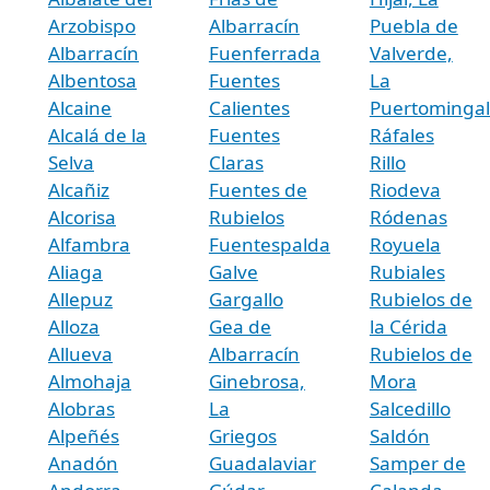
Arzobispo
Albarracín
Puebla de
Albarracín
Fuenferrada
Valverde,
Albentosa
Fuentes
La
Alcaine
Calientes
Puertominga
Alcalá de la
Fuentes
Ráfales
Selva
Claras
Rillo
Alcañiz
Fuentes de
Riodeva
Alcorisa
Rubielos
Ródenas
Alfambra
Fuentespalda
Royuela
Aliaga
Galve
Rubiales
Allepuz
Gargallo
Rubielos de
Alloza
Gea de
la Cérida
Allueva
Albarracín
Rubielos de
Almohaja
Ginebrosa,
Mora
Alobras
La
Salcedillo
Alpeñés
Griegos
Saldón
Anadón
Guadalaviar
Samper de