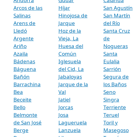
Andorra
Gúdar
Calanda
Arcos de las
Híjar
San Agustín
Salinas
Hinojosa de
San Martín
Arens de
Jarque
del Río
Lledó
Hoz de la
Santa Cruz
Argente
Vieja, La
de
Ariño
Huesa del
Nogueras
Azaila
Común
Santa
Bádenas
Iglesuela
Eulalia
Báguena
del Cid, La
Sarrión
Bañón
Jabaloyas
Segura de
Barrachina
Jarque de la
los Baños
Bea
Val
Seno
Beceite
Jatiel
Singra
Bello
Jorcas
Terriente
Belmonte
Josa
Teruel
de San José
Lagueruela
Toril y
Berge
Lanzuela
Masegoso