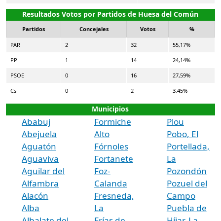
Resultados Votos por Partidos de Huesa del Común
Partidos
Concejales
Votos
%
PAR
2
32
55,17%
PP
1
14
24,14%
PSOE
0
16
27,59%
Cs
0
2
3,45%
Municipios
Ababuj
Formiche
Plou
Abejuela
Alto
Pobo, El
Aguatón
Fórnoles
Portellada,
Aguaviva
Fortanete
La
Aguilar del
Foz-
Pozondón
Alfambra
Calanda
Pozuel del
Alacón
Fresneda,
Campo
Alba
La
Puebla de
Albalate del
Frías de
Híjar, La