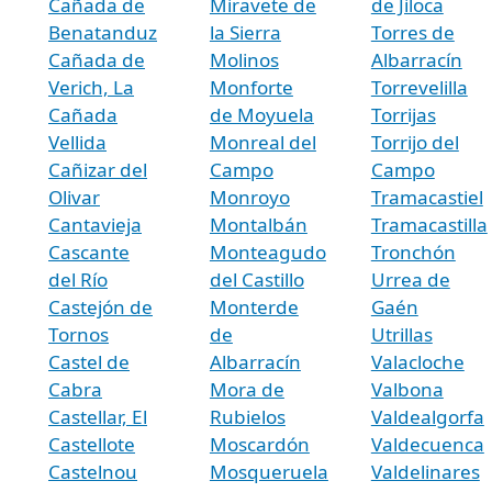
Cañada de
Miravete de
de Jiloca
Benatanduz
la Sierra
Torres de
Cañada de
Molinos
Albarracín
Verich, La
Monforte
Torrevelilla
Cañada
de Moyuela
Torrijas
Vellida
Monreal del
Torrijo del
Cañizar del
Campo
Campo
Olivar
Monroyo
Tramacastiel
Cantavieja
Montalbán
Tramacastilla
Cascante
Monteagudo
Tronchón
del Río
del Castillo
Urrea de
Castejón de
Monterde
Gaén
Tornos
de
Utrillas
Castel de
Albarracín
Valacloche
Cabra
Mora de
Valbona
Castellar, El
Rubielos
Valdealgorfa
Castellote
Moscardón
Valdecuenca
Castelnou
Mosqueruela
Valdelinares