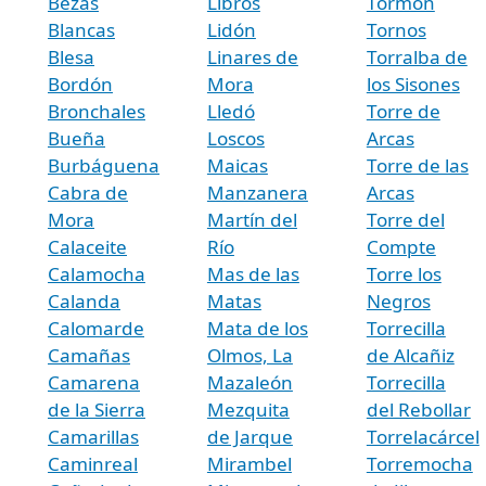
Bezas
Libros
Tormón
Blancas
Lidón
Tornos
Blesa
Linares de
Torralba de
Bordón
Mora
los Sisones
Bronchales
Lledó
Torre de
Bueña
Loscos
Arcas
Burbáguena
Maicas
Torre de las
Cabra de
Manzanera
Arcas
Mora
Martín del
Torre del
Calaceite
Río
Compte
Calamocha
Mas de las
Torre los
Calanda
Matas
Negros
Calomarde
Mata de los
Torrecilla
Camañas
Olmos, La
de Alcañiz
Camarena
Mazaleón
Torrecilla
de la Sierra
Mezquita
del Rebollar
Camarillas
de Jarque
Torrelacárcel
Caminreal
Mirambel
Torremocha