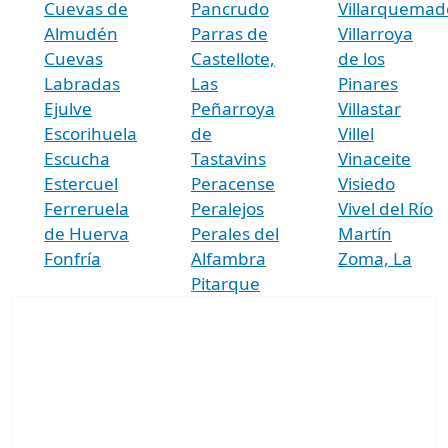
Cuevas de
Pancrudo
Villarquemad
Almudén
Parras de
Villarroya
Cuevas
Castellote,
de los
Labradas
Las
Pinares
Ejulve
Peñarroya
Villastar
Escorihuela
de
Villel
Escucha
Tastavins
Vinaceite
Estercuel
Peracense
Visiedo
Ferreruela
Peralejos
Vivel del Río
de Huerva
Perales del
Martín
Fonfría
Alfambra
Zoma, La
Pitarque