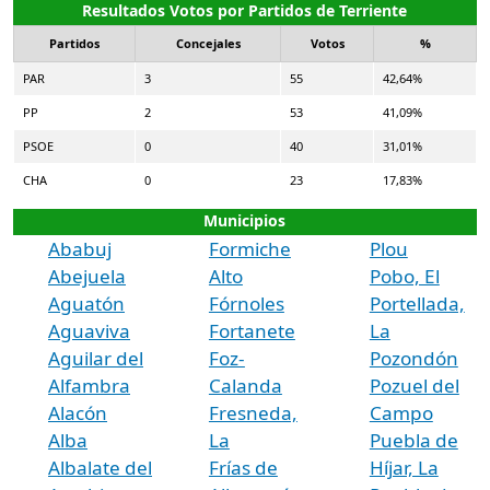
Resultados Votos por Partidos de Terriente
Partidos
Concejales
Votos
%
PAR
3
55
42,64%
PP
2
53
41,09%
PSOE
0
40
31,01%
CHA
0
23
17,83%
Municipios
Ababuj
Formiche
Plou
Abejuela
Alto
Pobo, El
Aguatón
Fórnoles
Portellada,
Aguaviva
Fortanete
La
Aguilar del
Foz-
Pozondón
Alfambra
Calanda
Pozuel del
Alacón
Fresneda,
Campo
Alba
La
Puebla de
Albalate del
Frías de
Híjar, La