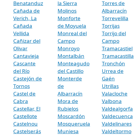
Benatanduz
la Sierra
Torres de
Cañada de
Molinos
Albarracín
Verich, La
Monforte
Torrevelilla
Cañada
de Moyuela
Torrijas
Vellida
Monreal del
Torrijo del
Cañizar del
Campo
Campo
Olivar
Monroyo
Tramacastiel
Cantavieja
Montalbán
Tramacastilla
Cascante
Monteagudo
Tronchón
del Río
del Castillo
Urrea de
Castejón de
Monterde
Gaén
Tornos
de
Utrillas
Castel de
Albarracín
Valacloche
Cabra
Mora de
Valbona
Castellar, El
Rubielos
Valdealgorfa
Castellote
Moscardón
Valdecuenca
Castelnou
Mosqueruela
Valdelinares
Castelserás
Muniesa
Valdeltormo