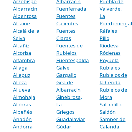
Arzobispo
Albarracín
Puebla de
Albarracín
Fuenferrada
Valverde,
Albentosa
Fuentes
La
Alcaine
Calientes
Puertominga
Alcalá de la
Fuentes
Ráfales
Selva
Claras
Rillo
Alcañiz
Fuentes de
Riodeva
Alcorisa
Rubielos
Ródenas
Alfambra
Fuentespalda
Royuela
Aliaga
Galve
Rubiales
Allepuz
Gargallo
Rubielos de
Alloza
Gea de
la Cérida
Allueva
Albarracín
Rubielos de
Almohaja
Ginebrosa,
Mora
Alobras
La
Salcedillo
Alpeñés
Griegos
Saldón
Anadón
Guadalaviar
Samper de
Andorra
Gúdar
Calanda