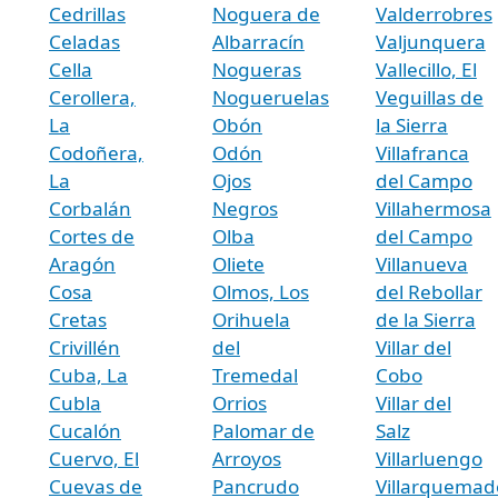
Cedrillas
Noguera de
Valderrobres
Celadas
Albarracín
Valjunquera
Cella
Nogueras
Vallecillo, El
Cerollera,
Nogueruelas
Veguillas de
La
Obón
la Sierra
Codoñera,
Odón
Villafranca
La
Ojos
del Campo
Corbalán
Negros
Villahermosa
Cortes de
Olba
del Campo
Aragón
Oliete
Villanueva
Cosa
Olmos, Los
del Rebollar
Cretas
Orihuela
de la Sierra
Crivillén
del
Villar del
Cuba, La
Tremedal
Cobo
Cubla
Orrios
Villar del
Cucalón
Palomar de
Salz
Cuervo, El
Arroyos
Villarluengo
Cuevas de
Pancrudo
Villarquemad