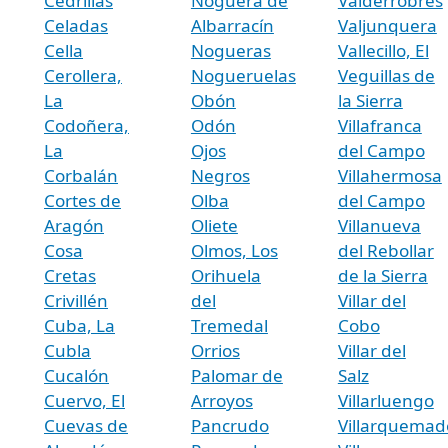
Cedrillas
Noguera de
Valderrobres
Celadas
Albarracín
Valjunquera
Cella
Nogueras
Vallecillo, El
Cerollera,
Nogueruelas
Veguillas de
La
Obón
la Sierra
Codoñera,
Odón
Villafranca
La
Ojos
del Campo
Corbalán
Negros
Villahermosa
Cortes de
Olba
del Campo
Aragón
Oliete
Villanueva
Cosa
Olmos, Los
del Rebollar
Cretas
Orihuela
de la Sierra
Crivillén
del
Villar del
Cuba, La
Tremedal
Cobo
Cubla
Orrios
Villar del
Cucalón
Palomar de
Salz
Cuervo, El
Arroyos
Villarluengo
Cuevas de
Pancrudo
Villarquemad