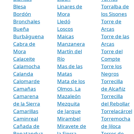
Blesa
Linares de
Torralba de
Bordón
Mora
los Sisones
Bronchales
Lledó
Torre de
Bueña
Loscos
Arcas
Burbáguena
Maicas
Torre de las
Cabra de
Manzanera
Arcas
Mora
Martín del
Torre del
Calaceite
Río
Compte
Calamocha
Mas de las
Torre los
Calanda
Matas
Negros
Calomarde
Mata de los
Torrecilla
Camañas
Olmos, La
de Alcañiz
Camarena
Mazaleón
Torrecilla
de la Sierra
Mezquita
del Rebollar
Camarillas
de Jarque
Torrelacárcel
Caminreal
Mirambel
Torremocha
Cañada de
Miravete de
de Jiloca
Benatanduz
la Sierra
Torres de