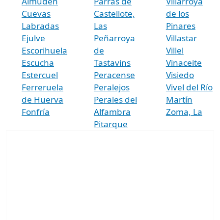
Almudén
Parras de
Villarroya
Cuevas
Castellote,
de los
Labradas
Las
Pinares
Ejulve
Peñarroya
Villastar
Escorihuela
de
Villel
Escucha
Tastavins
Vinaceite
Estercuel
Peracense
Visiedo
Ferreruela
Peralejos
Vivel del Río
de Huerva
Perales del
Martín
Fonfría
Alfambra
Zoma, La
Pitarque