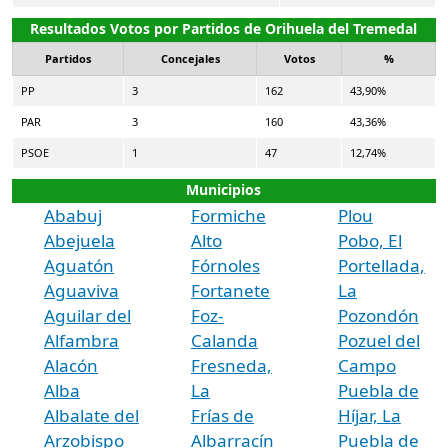
Resultados Votos por Partidos de Orihuela del Tremedal
Partidos
Concejales
Votos
%
PP
3
162
43,90%
PAR
3
160
43,36%
PSOE
1
47
12,74%
Municipios
Ababuj
Formiche
Plou
Abejuela
Alto
Pobo, El
Aguatón
Fórnoles
Portellada,
Aguaviva
Fortanete
La
Aguilar del
Foz-
Pozondón
Alfambra
Calanda
Pozuel del
Alacón
Fresneda,
Campo
Alba
La
Puebla de
Albalate del
Frías de
Híjar, La
Arzobispo
Albarracín
Puebla de