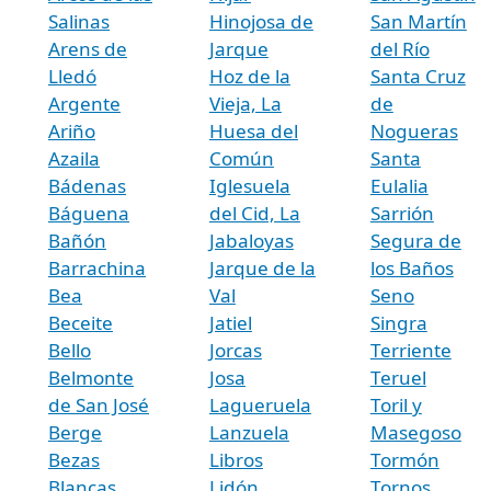
Salinas
Hinojosa de
San Martín
Arens de
Jarque
del Río
Lledó
Hoz de la
Santa Cruz
Argente
Vieja, La
de
Ariño
Huesa del
Nogueras
Azaila
Común
Santa
Bádenas
Iglesuela
Eulalia
Báguena
del Cid, La
Sarrión
Bañón
Jabaloyas
Segura de
Barrachina
Jarque de la
los Baños
Bea
Val
Seno
Beceite
Jatiel
Singra
Bello
Jorcas
Terriente
Belmonte
Josa
Teruel
de San José
Lagueruela
Toril y
Berge
Lanzuela
Masegoso
Bezas
Libros
Tormón
Blancas
Lidón
Tornos