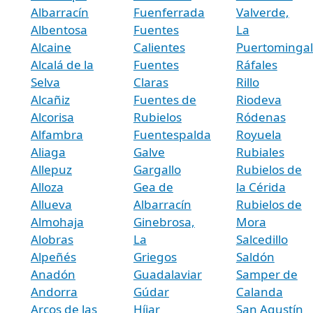
Albarracín
Fuenferrada
Valverde,
Albentosa
Fuentes
La
Alcaine
Calientes
Puertominga
Alcalá de la
Fuentes
Ráfales
Selva
Claras
Rillo
Alcañiz
Fuentes de
Riodeva
Alcorisa
Rubielos
Ródenas
Alfambra
Fuentespalda
Royuela
Aliaga
Galve
Rubiales
Allepuz
Gargallo
Rubielos de
Alloza
Gea de
la Cérida
Allueva
Albarracín
Rubielos de
Almohaja
Ginebrosa,
Mora
Alobras
La
Salcedillo
Alpeñés
Griegos
Saldón
Anadón
Guadalaviar
Samper de
Andorra
Gúdar
Calanda
Arcos de las
Híjar
San Agustín