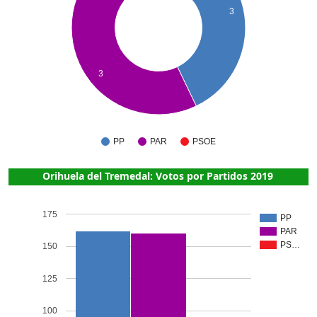
3
3
PP
PAR
PSOE
Orihuela del Tremedal: Votos por Partidos 2019
175
PP
PAR
PS…
150
125
100