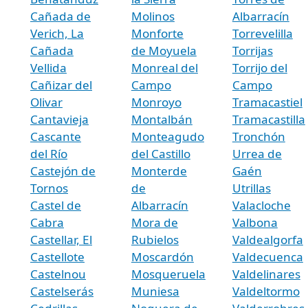
Cañada de
Molinos
Albarracín
Verich, La
Monforte
Torrevelilla
Cañada
de Moyuela
Torrijas
Vellida
Monreal del
Torrijo del
Cañizar del
Campo
Campo
Olivar
Monroyo
Tramacastiel
Cantavieja
Montalbán
Tramacastilla
Cascante
Monteagudo
Tronchón
del Río
del Castillo
Urrea de
Castejón de
Monterde
Gaén
Tornos
de
Utrillas
Castel de
Albarracín
Valacloche
Cabra
Mora de
Valbona
Castellar, El
Rubielos
Valdealgorfa
Castellote
Moscardón
Valdecuenca
Castelnou
Mosqueruela
Valdelinares
Castelserás
Muniesa
Valdeltormo