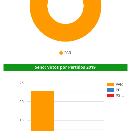
1
PAR
Seno: Votos por Partidos 2019
25
PAR
PP
PS…
20
15