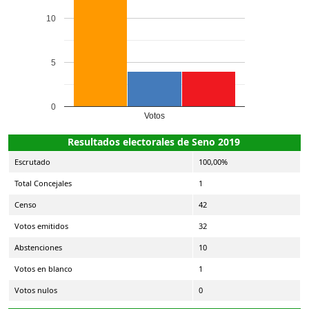
10
5
0
Votos
Resultados electorales de Seno 2019
Escrutado
100,00%
Total Concejales
1
Censo
42
Votos emitidos
32
Abstenciones
10
Votos en blanco
1
Votos nulos
0