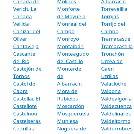
Cañada de
Molinos
Albarracín
Verich, La
Monforte
Torrevelilla
Cañada
de Moyuela
Torrijas
Vellida
Monreal del
Torrijo del
Cañizar del
Campo
Campo
Olivar
Monroyo
Tramacastiel
Cantavieja
Montalbán
Tramacastilla
Cascante
Monteagudo
Tronchón
del Río
del Castillo
Urrea de
Castejón de
Monterde
Gaén
Tornos
de
Utrillas
Castel de
Albarracín
Valacloche
Cabra
Mora de
Valbona
Castellar, El
Rubielos
Valdealgorfa
Castellote
Moscardón
Valdecuenca
Castelnou
Mosqueruela
Valdelinares
Castelserás
Muniesa
Valdeltormo
Cedrillas
Noguera de
Valderrobres