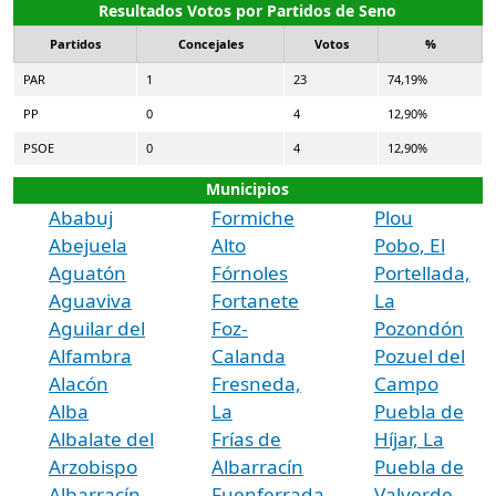
Resultados Votos por Partidos de Seno
Partidos
Concejales
Votos
%
PAR
1
23
74,19%
PP
0
4
12,90%
PSOE
0
4
12,90%
Municipios
Ababuj
Formiche
Plou
Abejuela
Alto
Pobo, El
Aguatón
Fórnoles
Portellada,
Aguaviva
Fortanete
La
Aguilar del
Foz-
Pozondón
Alfambra
Calanda
Pozuel del
Alacón
Fresneda,
Campo
Alba
La
Puebla de
Albalate del
Frías de
Híjar, La
Arzobispo
Albarracín
Puebla de
Albarracín
Fuenferrada
Valverde,