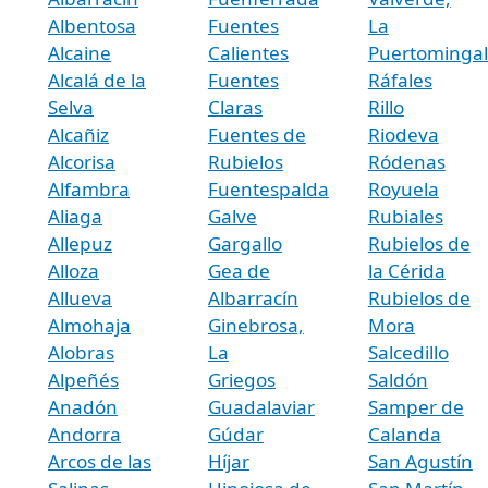
Albentosa
Fuentes
La
Alcaine
Calientes
Puertominga
Alcalá de la
Fuentes
Ráfales
Selva
Claras
Rillo
Alcañiz
Fuentes de
Riodeva
Alcorisa
Rubielos
Ródenas
Alfambra
Fuentespalda
Royuela
Aliaga
Galve
Rubiales
Allepuz
Gargallo
Rubielos de
Alloza
Gea de
la Cérida
Allueva
Albarracín
Rubielos de
Almohaja
Ginebrosa,
Mora
Alobras
La
Salcedillo
Alpeñés
Griegos
Saldón
Anadón
Guadalaviar
Samper de
Andorra
Gúdar
Calanda
Arcos de las
Híjar
San Agustín