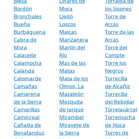
Blesa
Linares de
Torralba de
Bordón
Mora
los Sisones
Bronchales
Lledó
Torre de
Bueña
Loscos
Arcas
Burbáguena
Maicas
Torre de las
Cabra de
Manzanera
Arcas
Mora
Martín del
Torre del
Calaceite
Río
Compte
Calamocha
Mas de las
Torre los
Calanda
Matas
Negros
Calomarde
Mata de los
Torrecilla
Camañas
Olmos, La
de Alcañiz
Camarena
Mazaleón
Torrecilla
de la Sierra
Mezquita
del Rebollar
Camarillas
de Jarque
Torrelacárcel
Caminreal
Mirambel
Torremocha
Cañada de
Miravete de
de Jiloca
Benatanduz
la Sierra
Torres de