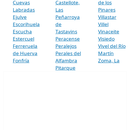
Cuevas
Castellote,
de los
Labradas
Las
Pinares
Ejulve
Peñarroya
Villastar
Escorihuela
de
Villel
Escucha
Tastavins
Vinaceite
Estercuel
Peracense
Visiedo
Ferreruela
Peralejos
Vivel del Río
de Huerva
Perales del
Martín
Fonfría
Alfambra
Zoma, La
Pitarque