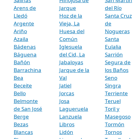
Salinas
Hinojosa de
San Martín
Arens de
Jarque
del Río
Lledó
Hoz de la
Santa Cruz
Argente
Vieja, La
de
Ariño
Huesa del
Nogueras
Azaila
Común
Santa
Bádenas
Iglesuela
Eulalia
Báguena
del Cid, La
Sarrión
Bañón
Jabaloyas
Segura de
Barrachina
Jarque de la
los Baños
Bea
Val
Seno
Beceite
Jatiel
Singra
Bello
Jorcas
Terriente
Belmonte
Josa
Teruel
de San José
Lagueruela
Toril y
Berge
Lanzuela
Masegoso
Bezas
Libros
Tormón
Blancas
Lidón
Tornos