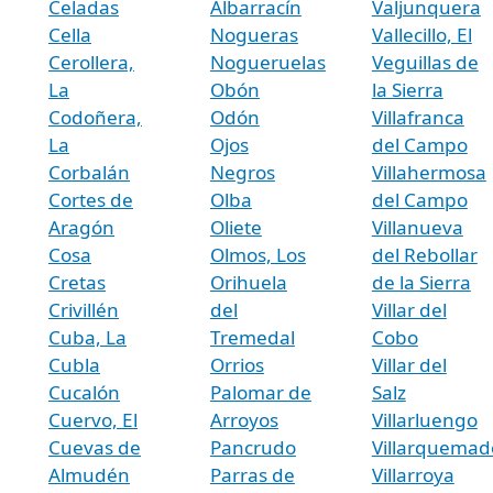
Celadas
Albarracín
Valjunquera
Cella
Nogueras
Vallecillo, El
Cerollera,
Nogueruelas
Veguillas de
La
Obón
la Sierra
Codoñera,
Odón
Villafranca
La
Ojos
del Campo
Corbalán
Negros
Villahermosa
Cortes de
Olba
del Campo
Aragón
Oliete
Villanueva
Cosa
Olmos, Los
del Rebollar
Cretas
Orihuela
de la Sierra
Crivillén
del
Villar del
Cuba, La
Tremedal
Cobo
Cubla
Orrios
Villar del
Cucalón
Palomar de
Salz
Cuervo, El
Arroyos
Villarluengo
Cuevas de
Pancrudo
Villarquemad
Almudén
Parras de
Villarroya