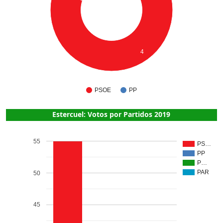
4
PSOE
PP
Estercuel: Votos por Partidos 2019
55
PS…
PP
P…
PAR
50
45