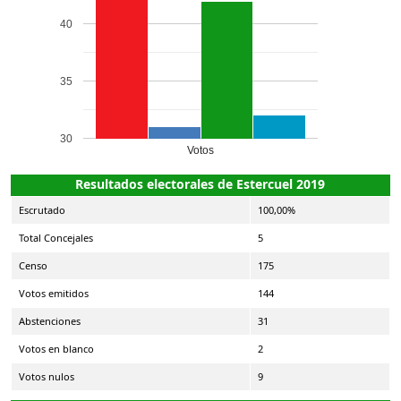
40
35
30
Votos
Resultados electorales de Estercuel 2019
Escrutado
100,00%
Total Concejales
5
Censo
175
Votos emitidos
144
Abstenciones
31
Votos en blanco
2
Votos nulos
9