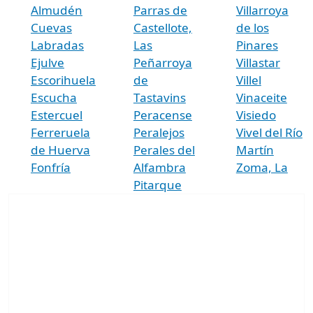
Almudén
Parras de
Villarroya
Cuevas
Castellote,
de los
Labradas
Las
Pinares
Ejulve
Peñarroya
Villastar
Escorihuela
de
Villel
Escucha
Tastavins
Vinaceite
Estercuel
Peracense
Visiedo
Ferreruela
Peralejos
Vivel del Río
de Huerva
Perales del
Martín
Fonfría
Alfambra
Zoma, La
Pitarque