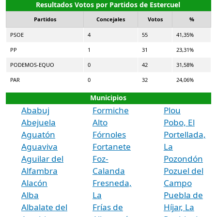
Resultados Votos por Partidos de Estercuel
Partidos
Concejales
Votos
%
PSOE
4
55
41,35%
PP
1
31
23,31%
PODEMOS-EQUO
0
42
31,58%
PAR
0
32
24,06%
Municipios
Ababuj
Formiche
Plou
Abejuela
Alto
Pobo, El
Aguatón
Fórnoles
Portellada,
Aguaviva
Fortanete
La
Aguilar del
Foz-
Pozondón
Alfambra
Calanda
Pozuel del
Alacón
Fresneda,
Campo
Alba
La
Puebla de
Albalate del
Frías de
Híjar, La