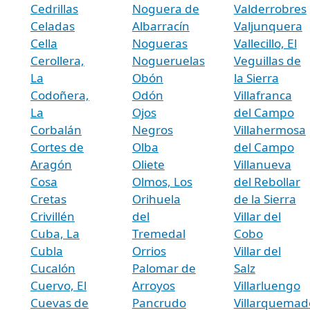
Cedrillas
Noguera de
Valderrobres
Celadas
Albarracín
Valjunquera
Cella
Nogueras
Vallecillo, El
Cerollera,
Nogueruelas
Veguillas de
La
Obón
la Sierra
Codoñera,
Odón
Villafranca
La
Ojos
del Campo
Corbalán
Negros
Villahermosa
Cortes de
Olba
del Campo
Aragón
Oliete
Villanueva
Cosa
Olmos, Los
del Rebollar
Cretas
Orihuela
de la Sierra
Crivillén
del
Villar del
Cuba, La
Tremedal
Cobo
Cubla
Orrios
Villar del
Cucalón
Palomar de
Salz
Cuervo, El
Arroyos
Villarluengo
Cuevas de
Pancrudo
Villarquemad