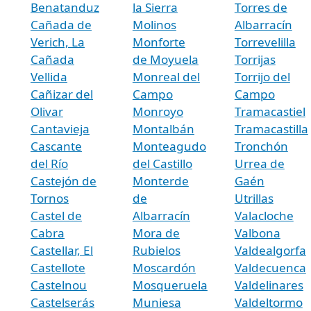
Benatanduz
la Sierra
Torres de
Cañada de
Molinos
Albarracín
Verich, La
Monforte
Torrevelilla
Cañada
de Moyuela
Torrijas
Vellida
Monreal del
Torrijo del
Cañizar del
Campo
Campo
Olivar
Monroyo
Tramacastiel
Cantavieja
Montalbán
Tramacastilla
Cascante
Monteagudo
Tronchón
del Río
del Castillo
Urrea de
Castejón de
Monterde
Gaén
Tornos
de
Utrillas
Castel de
Albarracín
Valacloche
Cabra
Mora de
Valbona
Castellar, El
Rubielos
Valdealgorfa
Castellote
Moscardón
Valdecuenca
Castelnou
Mosqueruela
Valdelinares
Castelserás
Muniesa
Valdeltormo