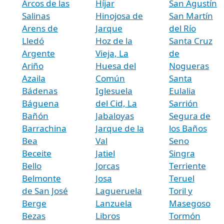
Arcos de las
Híjar
San Agustín
Salinas
Hinojosa de
San Martín
Arens de
Jarque
del Río
Lledó
Hoz de la
Santa Cruz
Argente
Vieja, La
de
Ariño
Huesa del
Nogueras
Azaila
Común
Santa
Bádenas
Iglesuela
Eulalia
Báguena
del Cid, La
Sarrión
Bañón
Jabaloyas
Segura de
Barrachina
Jarque de la
los Baños
Bea
Val
Seno
Beceite
Jatiel
Singra
Bello
Jorcas
Terriente
Belmonte
Josa
Teruel
de San José
Lagueruela
Toril y
Berge
Lanzuela
Masegoso
Bezas
Libros
Tormón