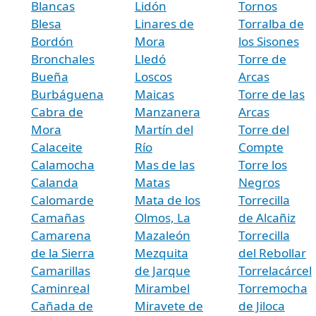
Blancas
Lidón
Tornos
Blesa
Linares de
Torralba de
Bordón
Mora
los Sisones
Bronchales
Lledó
Torre de
Bueña
Loscos
Arcas
Burbáguena
Maicas
Torre de las
Cabra de
Manzanera
Arcas
Mora
Martín del
Torre del
Calaceite
Río
Compte
Calamocha
Mas de las
Torre los
Calanda
Matas
Negros
Calomarde
Mata de los
Torrecilla
Camañas
Olmos, La
de Alcañiz
Camarena
Mazaleón
Torrecilla
de la Sierra
Mezquita
del Rebollar
Camarillas
de Jarque
Torrelacárcel
Caminreal
Mirambel
Torremocha
Cañada de
Miravete de
de Jiloca