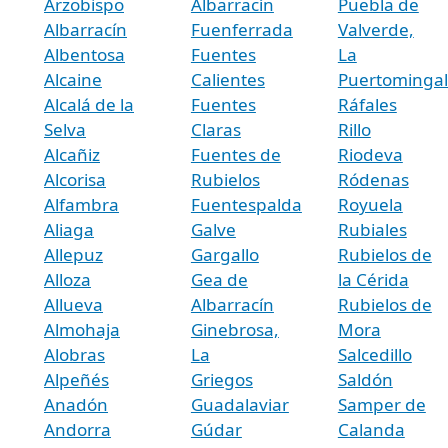
Arzobispo
Albarracín
Puebla de
Albarracín
Fuenferrada
Valverde,
Albentosa
Fuentes
La
Alcaine
Calientes
Puertominga
Alcalá de la
Fuentes
Ráfales
Selva
Claras
Rillo
Alcañiz
Fuentes de
Riodeva
Alcorisa
Rubielos
Ródenas
Alfambra
Fuentespalda
Royuela
Aliaga
Galve
Rubiales
Allepuz
Gargallo
Rubielos de
Alloza
Gea de
la Cérida
Allueva
Albarracín
Rubielos de
Almohaja
Ginebrosa,
Mora
Alobras
La
Salcedillo
Alpeñés
Griegos
Saldón
Anadón
Guadalaviar
Samper de
Andorra
Gúdar
Calanda