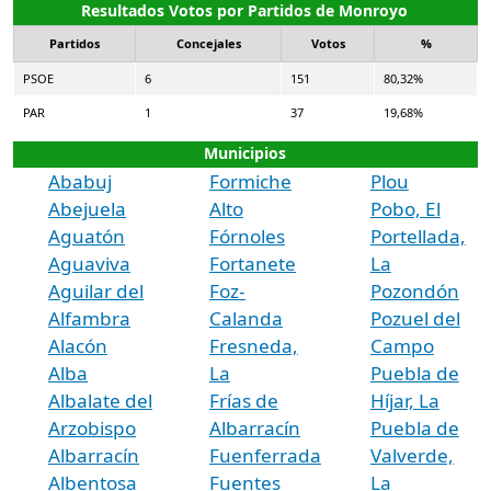
Resultados Votos por Partidos de Monroyo
Partidos
Concejales
Votos
%
PSOE
6
151
80,32%
PAR
1
37
19,68%
Municipios
Ababuj
Formiche
Plou
Abejuela
Alto
Pobo, El
Aguatón
Fórnoles
Portellada,
Aguaviva
Fortanete
La
Aguilar del
Foz-
Pozondón
Alfambra
Calanda
Pozuel del
Alacón
Fresneda,
Campo
Alba
La
Puebla de
Albalate del
Frías de
Híjar, La
Arzobispo
Albarracín
Puebla de
Albarracín
Fuenferrada
Valverde,
Albentosa
Fuentes
La