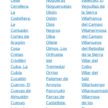
Cella
Nogueras
Vallecillo, El
Cerollera,
Nogueruelas
Veguillas de
La
Obón
la Sierra
Codoñera,
Odón
Villafranca
La
Ojos
del Campo
Corbalán
Negros
Villahermosa
Cortes de
Olba
del Campo
Aragón
Oliete
Villanueva
Cosa
Olmos, Los
del Rebollar
Cretas
Orihuela
de la Sierra
Crivillén
del
Villar del
Cuba, La
Tremedal
Cobo
Cubla
Orrios
Villar del
Cucalón
Palomar de
Salz
Cuervo, El
Arroyos
Villarluengo
Cuevas de
Pancrudo
Villarquemad
Almudén
Parras de
Villarroya
Cuevas
Castellote,
de los