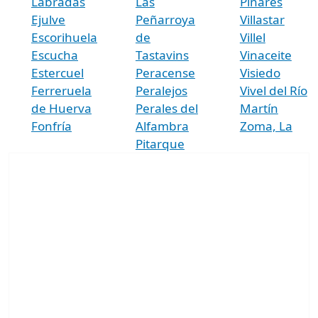
Labradas
Las
Pinares
Ejulve
Peñarroya
Villastar
Escorihuela
de
Villel
Escucha
Tastavins
Vinaceite
Estercuel
Peracense
Visiedo
Ferreruela
Peralejos
Vivel del Río
de Huerva
Perales del
Martín
Fonfría
Alfambra
Zoma, La
Pitarque