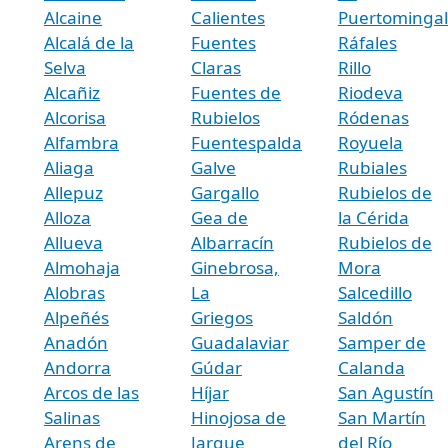
Alcaine
Calientes
Puertominga
Alcalá de la
Fuentes
Ráfales
Selva
Claras
Rillo
Alcañiz
Fuentes de
Riodeva
Alcorisa
Rubielos
Ródenas
Alfambra
Fuentespalda
Royuela
Aliaga
Galve
Rubiales
Allepuz
Gargallo
Rubielos de
Alloza
Gea de
la Cérida
Allueva
Albarracín
Rubielos de
Almohaja
Ginebrosa,
Mora
Alobras
La
Salcedillo
Alpeñés
Griegos
Saldón
Anadón
Guadalaviar
Samper de
Andorra
Gúdar
Calanda
Arcos de las
Híjar
San Agustín
Salinas
Hinojosa de
San Martín
Arens de
Jarque
del Río