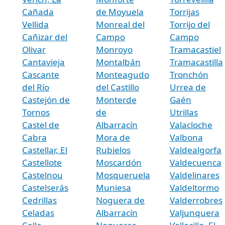
Cañada
de Moyuela
Torrijas
Vellida
Monreal del
Torrijo del
Cañizar del
Campo
Campo
Olivar
Monroyo
Tramacastiel
Cantavieja
Montalbán
Tramacastilla
Cascante
Monteagudo
Tronchón
del Río
del Castillo
Urrea de
Castejón de
Monterde
Gaén
Tornos
de
Utrillas
Castel de
Albarracín
Valacloche
Cabra
Mora de
Valbona
Castellar, El
Rubielos
Valdealgorfa
Castellote
Moscardón
Valdecuenca
Castelnou
Mosqueruela
Valdelinares
Castelserás
Muniesa
Valdeltormo
Cedrillas
Noguera de
Valderrobres
Celadas
Albarracín
Valjunquera