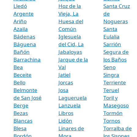
Lledó
Hoz de la
Santa Cruz
Argente
Vieja, La
de
Ariño
Huesa del
Nogueras
Azaila
Común
Santa
Bádenas
Iglesuela
Eulalia
Báguena
del Cid, La
Sarrión
Bañón
Jabaloyas
Segura de
Barrachina
Jarque de la
los Baños
Bea
Val
Seno
Beceite
Jatiel
Singra
Bello
Jorcas
Terriente
Belmonte
Josa
Teruel
de San José
Lagueruela
Toril y
Berge
Lanzuela
Masegoso
Bezas
Libros
Tormón
Blancas
Lidón
Tornos
Blesa
Linares de
Torralba de
Bordón
Mora
los Sisones