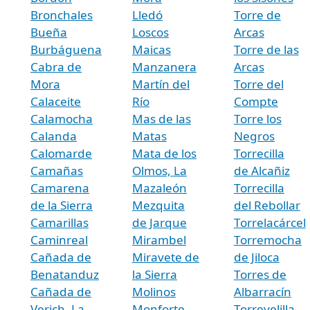
Bronchales
Lledó
Torre de
Bueña
Loscos
Arcas
Burbáguena
Maicas
Torre de las
Cabra de
Manzanera
Arcas
Mora
Martín del
Torre del
Calaceite
Río
Compte
Calamocha
Mas de las
Torre los
Calanda
Matas
Negros
Calomarde
Mata de los
Torrecilla
Camañas
Olmos, La
de Alcañiz
Camarena
Mazaleón
Torrecilla
de la Sierra
Mezquita
del Rebollar
Camarillas
de Jarque
Torrelacárcel
Caminreal
Mirambel
Torremocha
Cañada de
Miravete de
de Jiloca
Benatanduz
la Sierra
Torres de
Cañada de
Molinos
Albarracín
Verich, La
Monforte
Torrevelilla