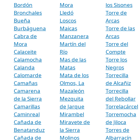
Bordón
Mora
los Sisones
Bronchales
Lledó
Torre de
Bueña
Loscos
Arcas
Burbáguena
Maicas
Torre de las
Cabra de
Manzanera
Arcas
Mora
Martín del
Torre del
Calaceite
Río
Compte
Calamocha
Mas de las
Torre los
Calanda
Matas
Negros
Calomarde
Mata de los
Torrecilla
Camañas
Olmos, La
de Alcañiz
Camarena
Mazaleón
Torrecilla
de la Sierra
Mezquita
del Rebollar
Camarillas
de Jarque
Torrelacárcel
Caminreal
Mirambel
Torremocha
Cañada de
Miravete de
de Jiloca
Benatanduz
la Sierra
Torres de
Cañada de
Molinos
Albarracín