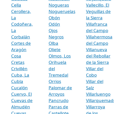
Cella
Nogueras
Vallecillo, El
Cerollera,
Nogueruelas
Veguillas de
La
Obón
la Sierra
Codoñera,
Odón
Villafranca
La
Ojos
del Campo
Corbalán
Negros
Villahermosa
Cortes de
Olba
del Campo
Aragón
Oliete
Villanueva
Cosa
Olmos, Los
del Rebollar
Cretas
Orihuela
de la Sierra
Crivillén
del
Villar del
Cuba, La
Tremedal
Cobo
Cubla
Orrios
Villar del
Cucalón
Palomar de
Salz
Cuervo, El
Arroyos
Villarluengo
Cuevas de
Pancrudo
Villarquemad
Almudén
Parras de
Villarroya
Cuevas
Castellote,
de los