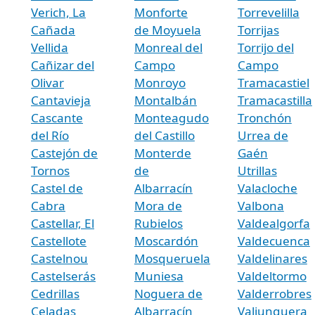
Verich, La
Monforte
Torrevelilla
Cañada
de Moyuela
Torrijas
Vellida
Monreal del
Torrijo del
Cañizar del
Campo
Campo
Olivar
Monroyo
Tramacastiel
Cantavieja
Montalbán
Tramacastilla
Cascante
Monteagudo
Tronchón
del Río
del Castillo
Urrea de
Castejón de
Monterde
Gaén
Tornos
de
Utrillas
Castel de
Albarracín
Valacloche
Cabra
Mora de
Valbona
Castellar, El
Rubielos
Valdealgorfa
Castellote
Moscardón
Valdecuenca
Castelnou
Mosqueruela
Valdelinares
Castelserás
Muniesa
Valdeltormo
Cedrillas
Noguera de
Valderrobres
Celadas
Albarracín
Valjunquera