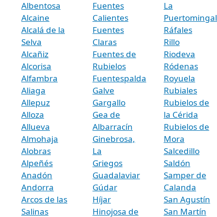
Albentosa
Fuentes
La
Alcaine
Calientes
Puertominga
Alcalá de la
Fuentes
Ráfales
Selva
Claras
Rillo
Alcañiz
Fuentes de
Riodeva
Alcorisa
Rubielos
Ródenas
Alfambra
Fuentespalda
Royuela
Aliaga
Galve
Rubiales
Allepuz
Gargallo
Rubielos de
Alloza
Gea de
la Cérida
Allueva
Albarracín
Rubielos de
Almohaja
Ginebrosa,
Mora
Alobras
La
Salcedillo
Alpeñés
Griegos
Saldón
Anadón
Guadalaviar
Samper de
Andorra
Gúdar
Calanda
Arcos de las
Híjar
San Agustín
Salinas
Hinojosa de
San Martín