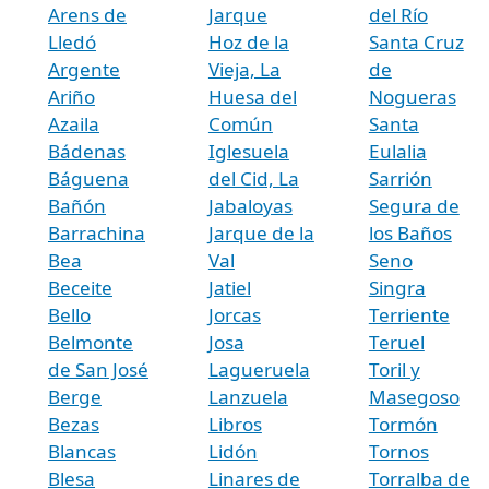
Arens de
Jarque
del Río
Lledó
Hoz de la
Santa Cruz
Argente
Vieja, La
de
Ariño
Huesa del
Nogueras
Azaila
Común
Santa
Bádenas
Iglesuela
Eulalia
Báguena
del Cid, La
Sarrión
Bañón
Jabaloyas
Segura de
Barrachina
Jarque de la
los Baños
Bea
Val
Seno
Beceite
Jatiel
Singra
Bello
Jorcas
Terriente
Belmonte
Josa
Teruel
de San José
Lagueruela
Toril y
Berge
Lanzuela
Masegoso
Bezas
Libros
Tormón
Blancas
Lidón
Tornos
Blesa
Linares de
Torralba de