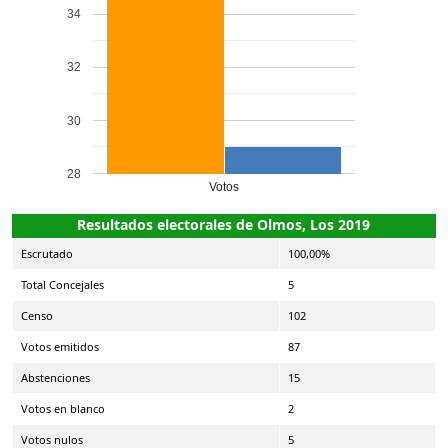
34
32
30
28
Votos
Resultados electorales de Olmos, Los 2019
Escrutado
100,00%
Total Concejales
5
Censo
102
Votos emitidos
87
Abstenciones
15
Votos en blanco
2
Votos nulos
5