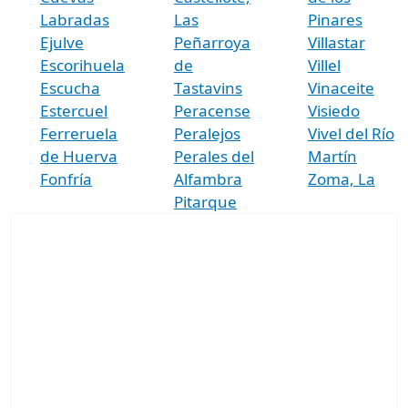
Labradas
Las
Pinares
Ejulve
Peñarroya
Villastar
Escorihuela
de
Villel
Escucha
Tastavins
Vinaceite
Estercuel
Peracense
Visiedo
Ferreruela
Peralejos
Vivel del Río
de Huerva
Perales del
Martín
Fonfría
Alfambra
Zoma, La
Pitarque