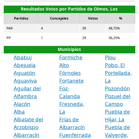
Resultados Votos por Partidos de Olmos, Los
Partidos
Concejales
Votos
%
PAR
4
39
48,75%
PP
1
29
36,25%
Municipios
Ababuj
Formiche
Plou
Abejuela
Alto
Pobo, El
Aguatón
Fórnoles
Portellada,
Aguaviva
Fortanete
La
Aguilar del
Foz-
Pozondón
Alfambra
Calanda
Pozuel del
Alacón
Fresneda,
Campo
Alba
La
Puebla de
Albalate del
Frías de
Híjar, La
Arzobispo
Albarracín
Puebla de
Albarracín
Fuenferrada
Valverde,