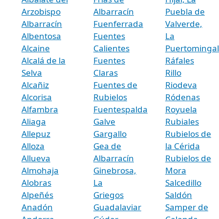
Arzobispo
Albarracín
Puebla de
Albarracín
Fuenferrada
Valverde,
Albentosa
Fuentes
La
Alcaine
Calientes
Puertominga
Alcalá de la
Fuentes
Ráfales
Selva
Claras
Rillo
Alcañiz
Fuentes de
Riodeva
Alcorisa
Rubielos
Ródenas
Alfambra
Fuentespalda
Royuela
Aliaga
Galve
Rubiales
Allepuz
Gargallo
Rubielos de
Alloza
Gea de
la Cérida
Allueva
Albarracín
Rubielos de
Almohaja
Ginebrosa,
Mora
Alobras
La
Salcedillo
Alpeñés
Griegos
Saldón
Anadón
Guadalaviar
Samper de