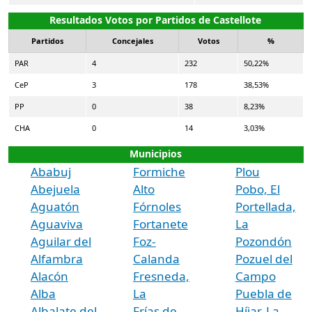
Resultados Votos por Partidos de Castellote
Partidos
Concejales
Votos
%
PAR
4
232
50,22%
CeP
3
178
38,53%
PP
0
38
8,23%
CHA
0
14
3,03%
Municipios
Ababuj
Formiche
Plou
Abejuela
Alto
Pobo, El
Aguatón
Fórnoles
Portellada,
Aguaviva
Fortanete
La
Aguilar del
Foz-
Pozondón
Alfambra
Calanda
Pozuel del
Alacón
Fresneda,
Campo
Alba
La
Puebla de
Albalate del
Frías de
Híjar, La