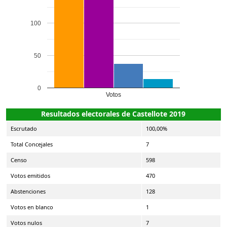
100
50
0
Votos
Resultados electorales de Castellote 2019
Escrutado
100,00%
Total Concejales
7
Censo
598
Votos emitidos
470
Abstenciones
128
Votos en blanco
1
Votos nulos
7