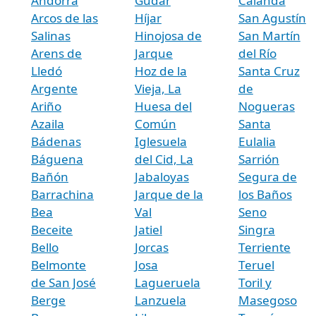
Andorra
Gúdar
Calanda
Arcos de las
Híjar
San Agustín
Salinas
Hinojosa de
San Martín
Arens de
Jarque
del Río
Lledó
Hoz de la
Santa Cruz
Argente
Vieja, La
de
Ariño
Huesa del
Nogueras
Azaila
Común
Santa
Bádenas
Iglesuela
Eulalia
Báguena
del Cid, La
Sarrión
Bañón
Jabaloyas
Segura de
Barrachina
Jarque de la
los Baños
Bea
Val
Seno
Beceite
Jatiel
Singra
Bello
Jorcas
Terriente
Belmonte
Josa
Teruel
de San José
Lagueruela
Toril y
Berge
Lanzuela
Masegoso