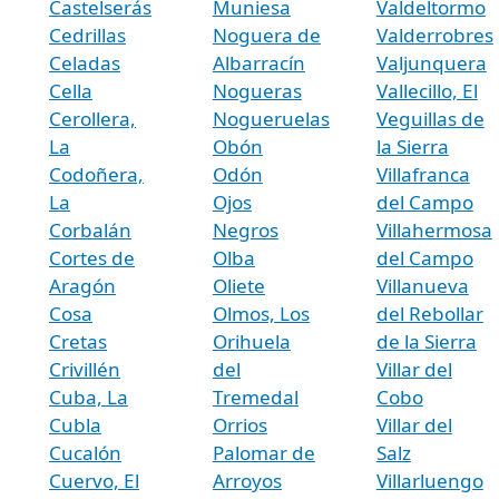
Castelserás
Muniesa
Valdeltormo
Cedrillas
Noguera de
Valderrobres
Celadas
Albarracín
Valjunquera
Cella
Nogueras
Vallecillo, El
Cerollera,
Nogueruelas
Veguillas de
La
Obón
la Sierra
Codoñera,
Odón
Villafranca
La
Ojos
del Campo
Corbalán
Negros
Villahermosa
Cortes de
Olba
del Campo
Aragón
Oliete
Villanueva
Cosa
Olmos, Los
del Rebollar
Cretas
Orihuela
de la Sierra
Crivillén
del
Villar del
Cuba, La
Tremedal
Cobo
Cubla
Orrios
Villar del
Cucalón
Palomar de
Salz
Cuervo, El
Arroyos
Villarluengo