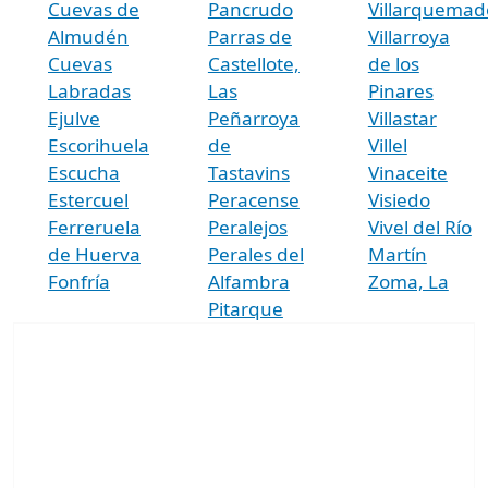
Cuevas de
Pancrudo
Villarquemad
Almudén
Parras de
Villarroya
Cuevas
Castellote,
de los
Labradas
Las
Pinares
Ejulve
Peñarroya
Villastar
Escorihuela
de
Villel
Escucha
Tastavins
Vinaceite
Estercuel
Peracense
Visiedo
Ferreruela
Peralejos
Vivel del Río
de Huerva
Perales del
Martín
Fonfría
Alfambra
Zoma, La
Pitarque