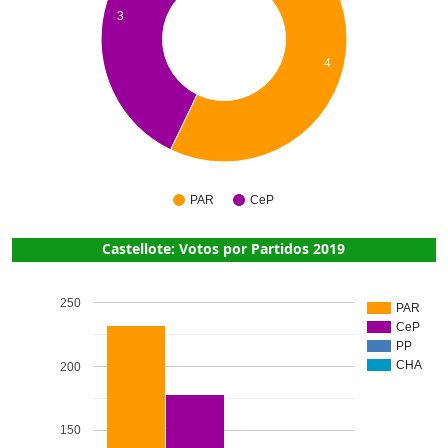
3
4
PAR
CeP
Castellote: Votos por Partidos 2019
250
PAR
CeP
PP
CHA
200
150