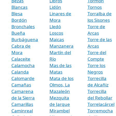
Bezas
Libros
Tormón
Blancas
Lidón
Tornos
Blesa
Linares de
Torralba de
Bordón
Mora
los Sisones
Bronchales
Lledó
Torre de
Bueña
Loscos
Arcas
Burbáguena
Maicas
Torre de las
Cabra de
Manzanera
Arcas
Mora
Martín del
Torre del
Calaceite
Río
Compte
Calamocha
Mas de las
Torre los
Calanda
Matas
Negros
Calomarde
Mata de los
Torrecilla
Camañas
Olmos, La
de Alcañiz
Camarena
Mazaleón
Torrecilla
de la Sierra
Mezquita
del Rebollar
Camarillas
de Jarque
Torrelacárcel
Caminreal
Mirambel
Torremocha