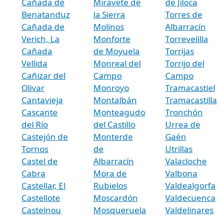
Cañada de
Miravete de
de Jiloca
Benatanduz
la Sierra
Torres de
Cañada de
Molinos
Albarracín
Verich, La
Monforte
Torrevelilla
Cañada
de Moyuela
Torrijas
Vellida
Monreal del
Torrijo del
Cañizar del
Campo
Campo
Olivar
Monroyo
Tramacastiel
Cantavieja
Montalbán
Tramacastilla
Cascante
Monteagudo
Tronchón
del Río
del Castillo
Urrea de
Castejón de
Monterde
Gaén
Tornos
de
Utrillas
Castel de
Albarracín
Valacloche
Cabra
Mora de
Valbona
Castellar, El
Rubielos
Valdealgorfa
Castellote
Moscardón
Valdecuenca
Castelnou
Mosqueruela
Valdelinares