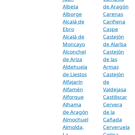
Albeta
de Aragón
Alborge
Carenas
Alcalá de
Cariñena
Ebro
Caspe
Alcalá de
Castejón
Moncayo
de Alarba
Alconchel
Castejón
de Ariza
de las
Aldehuela
Armas
de Liestos
Castejón
Alfajarín
de
Alfamén
Valdejasa
Alforque
Castiliscar
Alhama
Cervera
de Aragón
de la
Almochuel
Cañada
Almolda,
Cerveruela
La
Cetina