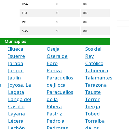
DSA
0
0%
FEA
0
0%
PH
0
0%
SOS
0
0%
Municipios
Illueca
Oseja
Sos del
Isuerre
Osera de
Rey
Jaraba
Ebro
Católico
Jarque
Paniza
Tabuenca
Jaulín
Paracuellos
Talamantes
e
Joyosa, La
de Jiloca
Tarazona
Lagata
Paracuellos
Tauste
Langa del
de la
Terrer
Castillo
Ribera
Tierga
Layana
Pastriz
Tobed
Lécera
Pedrola
Torralba
Lechón
Pedrosas,
de los