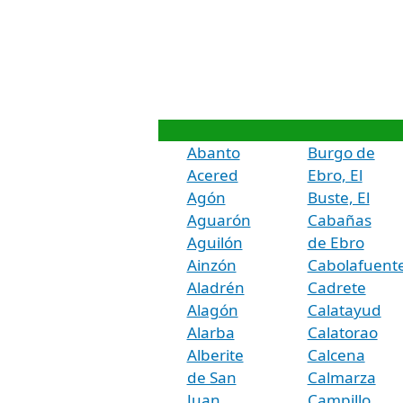
Abanto
Burgo de
Acered
Ebro, El
Agón
Buste, El
Aguarón
Cabañas
Aguilón
de Ebro
Ainzón
Cabolafuent
Aladrén
Cadrete
Alagón
Calatayud
Alarba
Calatorao
Alberite
Calcena
de San
Calmarza
Juan
Campillo