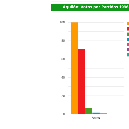
Aguilón: Votos por Partidos 1996
100
80
60
40
20
0
Votos