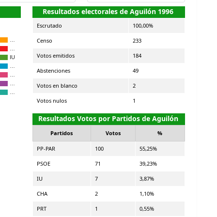
Resultados electorales de Aguilón 1996
Escrutado
100,00%
Censo
233
…
…
Votos emitidos
184
IU
…
Abstenciones
49
…
…
Votos en blanco
2
…
Votos nulos
1
Resultados Votos por Partidos de Aguilón
Partidos
Votos
%
PP-PAR
100
55,25%
PSOE
71
39,23%
IU
7
3,87%
CHA
2
1,10%
PRT
1
0,55%