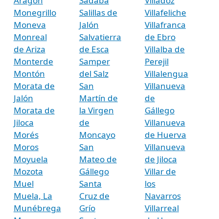
Aragón
Sádaba
Villadoz
Monegrillo
Salillas de
Villafeliche
Moneva
Jalón
Villafranca
Monreal
Salvatierra
de Ebro
de Ariza
de Esca
Villalba de
Monterde
Samper
Perejil
Montón
del Salz
Villalengua
Morata de
San
Villanueva
Jalón
Martín de
de
Morata de
la Virgen
Gállego
Jiloca
de
Villanueva
Morés
Moncayo
de Huerva
Moros
San
Villanueva
Moyuela
Mateo de
de Jiloca
Mozota
Gállego
Villar de
Muel
Santa
los
Muela, La
Cruz de
Navarros
Munébrega
Grío
Villarreal