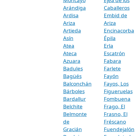
Moncayo
Ejea de los
Arándiga
Caballeros
Ardisa
Embid de
Ariza
Ariza
Artieda
Encinacorba
Asín
Épila
Atea
Erla
Ateca
Escatrón
Azuara
Fabara
Badules
Farlete
Bagüés
Fayón
Balconchán
Fayos, Los
Bárboles
Figueruelas
Bardallur
Fombuena
Belchite
Frago, El
Belmonte
Frasno, El
de
Fréscano
Gracián
Fuendejalón