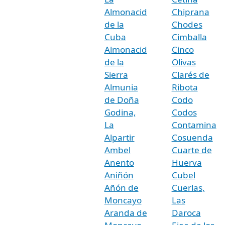
Almonacid
Chiprana
de la
Chodes
Cuba
Cimballa
Almonacid
Cinco
de la
Olivas
Sierra
Clarés de
Almunia
Ribota
de Doña
Codo
Godina,
Codos
La
Contamina
Alpartir
Cosuenda
Ambel
Cuarte de
Anento
Huerva
Aniñón
Cubel
Añón de
Cuerlas,
Moncayo
Las
Aranda de
Daroca