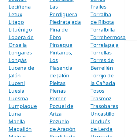
Leciñena
Las
Frailes
Letux
Perdiguera
Torralba
Litago
Piedratajada
de Ribota
Lituénigo
Pina de
Torralbilla
Lobera de
Ebro
Torrehermosa
Onsella
Pinseque
Torrelapaja
Longares
Pintanos,
Torrellas
Longás
Los
Torres de
Lucena de
Plasencia
Berrellén
Jalón
de Jalón
Torrijo de
Luceni
Pleitas
la Cañada
Luesia
Plenas
Tosos
Luesma
Pomer
Trasmoz
Lumpiaque
Pozuel de
Trasobares
Luna
Ariza
Uncastillo
Maella
Pozuelo
Undués
Magallón
de Aragón
de Lerda
Mainar
Pradilla de
Urrea de