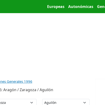
Pasar al contenido principal
Main menu
Europeas
Autonómicas
Gen
ones Generales 1996
: Aragón / Zaragoza / Aguilón