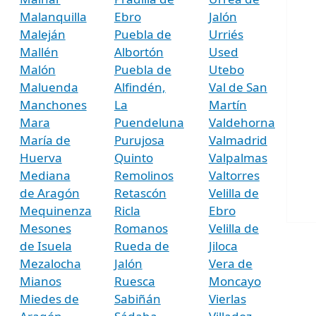
Malanquilla
Ebro
Jalón
Maleján
Puebla de
Urriés
Mallén
Albortón
Used
Malón
Puebla de
Utebo
Maluenda
Alfindén,
Val de San
Manchones
La
Martín
Mara
Puendeluna
Valdehorna
María de
Purujosa
Valmadrid
Huerva
Quinto
Valpalmas
Mediana
Remolinos
Valtorres
de Aragón
Retascón
Velilla de
Mequinenza
Ricla
Ebro
Mesones
Romanos
Velilla de
de Isuela
Rueda de
Jiloca
Mezalocha
Jalón
Vera de
Mianos
Ruesca
Moncayo
Miedes de
Sabiñán
Vierlas