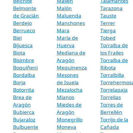
Belchite
Mallén
Talamantes
Belmonte
Malón
Tarazona
de Gracián
Maluenda
Tauste
Berdejo
Manchones
Terrer
Berrueco
Mara
Tierga
Biel
María de
Tobed
Bijuesca
Huerva
Torralba de
Biota
Mediana de
los Frailes
Bisimbre
Aragón
Torralba de
Boquiñeni
Mequinenza
Ribota
Bordalba
Mesones
Torralbilla
Borja
de Isuela
Torrehermos
Botorrita
Mezalocha
Torrelapaja
Brea de
Mianos
Torrellas
Aragón
Miedes de
Torres de
Bubierca
Aragón
Berrellén
Bujaraloz
Monegrillo
Torrijo de la
Bulbuente
Moneva
Cañada