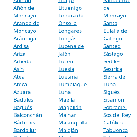
Aniñón
Litago
Santa Cruz
Añón de
Lituénigo
de
Moncayo
Lobera de
Moncayo
Aranda de
Onsella
Santa
Moncayo
Longares
Eulalia de
Arándiga
Longás
Gállego
Ardisa
Lucena de
Santed
Ariza
Jalón
Sástago
Artieda
Luceni
Sediles
Asín
Luesia
Sestrica
Atea
Luesma
Sierra de
Ateca
Lumpiaque
Luna
Azuara
Luna
Sigüés
Badules
Maella
Sisamón
Bagüés
Magallón
Sobradiel
Balconchán
Mainar
Sos del Rey
Bárboles
Malanquilla
Católico
Bardallur
Maleján
Tabuenca