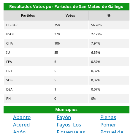
Resultados Votos por Partidos de San Mateo de Gállego
Partidos
Votos
%
PP-PAR
758
56,78%
PSOE
370
27,72%
CHA
106
7,94%
IU
85
6,37%
FEA
5
0,37%
PRT
5
0,37%
SOS
5
0,37%
DSA
1
0,07%
PH
0
0%
Municipios
Abanto
Fayón
Plenas
Acered
Fayos, Los
Pomer
Agón
Figueruelas
Pozuel de