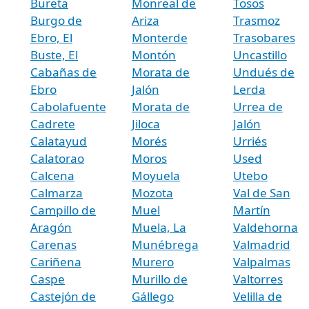
Bureta
Monreal de
Tosos
Burgo de
Ariza
Trasmoz
Ebro, El
Monterde
Trasobares
Buste, El
Montón
Uncastillo
Cabañas de
Morata de
Undués de
Ebro
Jalón
Lerda
Cabolafuente
Morata de
Urrea de
Cadrete
Jiloca
Jalón
Calatayud
Morés
Urriés
Calatorao
Moros
Used
Calcena
Moyuela
Utebo
Calmarza
Mozota
Val de San
Campillo de
Muel
Martín
Aragón
Muela, La
Valdehorna
Carenas
Munébrega
Valmadrid
Cariñena
Murero
Valpalmas
Caspe
Murillo de
Valtorres
Castejón de
Gállego
Velilla de