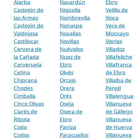
Alarba
Navardún
Ebro
Castejón de
Nigüella
Velilla de
las Armas
Nombrevilla
Jiloca
Castejón de
Nonaspe
Vera de
Valdejasa
Novallas
Moncayo
Castiliscar
Novillas
Vierlas
Cervera de
Nuévalos
Villadoz
la Cañada
Nuez de
Villafeliche
Cerveruela
Ebro
Villafranca
Cetina
Olvés
de Ebro
Chiprana
Orcajo
Villalba de
Chodes
Orera
Perejil
Cimballa
Orés
Villalengua
Cinco Olivas
Oseja
Villanueva
Clarés de
Osera de
de Gállego
Ribota
Ebro
Villanueva
Codo
Paniza
de Huerva
Codos
Paracuellos
Villanueva