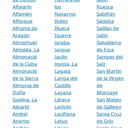
Alfajarín
los
Ruesca
Alfamén
Navarros
Sabiñán
Alforque
Ibdes
Sádaba
Alhama de
Illueca
Salillas de
Aragón
Isuerre
Jalón
Almochuel
Jaraba
Salvatierra
Almolda, La
Jarque
de Esca
Almonacid
Jaulín
Samper del
de la Cuba
Joyosa, La
Salz
Almonacid
Lagata
San Martín
de la Sierra
Langa del
de la Virgen
Almunia de
Castillo
de
Doña
Layana
Moncayo
Godina, La
Lécera
San Mateo
Alpartir
Lechón
de Gállego
Ambel
Leciñena
Santa Cruz
Anento
Letux
de Grío