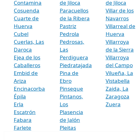
Contamina
de Jiloca
de Jiloca
Cosuenda
Paracuellos
Villar de los
Cuarte de
de la Ribera
Navarros
Huerva
Pastriz
Villarreal de
Cubel
Pedrola
Huerva
Cuerlas, Las
Pedrosas,
Villarroya
Daroca
Las
de la Sierra
Ejea de los
Perdiguera
Villarroya
Caballeros
Piedratajada
del Campo
Embid de
Pina de
Vilueña, La
Ariza
Ebro
Vistabella
Encinacorba
Pinseque
Zaida, La
Épila
Pintanos,
Zaragoza
Erla
Los
Zuera
Escatrón
Plasencia
Fabara
de Jalón
Farlete
Pleitas