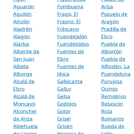
Aguarón
Fombuena
Ariza
Aguilón
Frago, El
Pozuelo de
Ainzón
Frasno, El
Aragón
Aladrén
Fréscano
Pradilla de
Alagón
Fuendejalón
Ebro
Alarba
Fuendetodos
Puebla de
Alberite de
Fuentes de
Albortón
San Juan
Ebro
Puebla de
Albeta
Fuentes de
Alfindén, La
Alborge
Jiloca
Puendeluna
Alcalá de
Gallocanta
Purujosa
Ebro
Gallur
Quinto
Alcalá de
Gelsa
Remolinos
Moncayo
Godojos
Retascón
Alconchel
Gotor
Ricla
de Ariza
Grisel
Romanos
Aldehuela
Grisén
Rueda de
de Liestos
Herrera de
Jalón