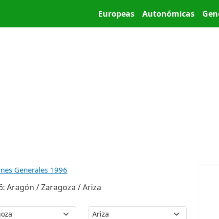
Pasar al contenido principal
Main menu
Europeas
Autonómicas
Gen
ones Generales 1996
: Aragón / Zaragoza / Ariza