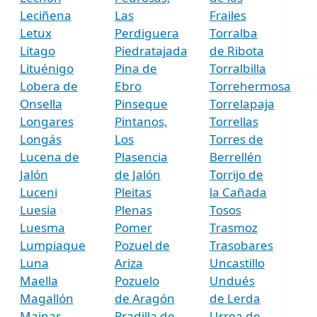
Leciñena
Las
Frailes
Letux
Perdiguera
Torralba
Litago
Piedratajada
de Ribota
Lituénigo
Pina de
Torralbilla
Lobera de
Ebro
Torrehermosa
Onsella
Pinseque
Torrelapaja
Longares
Pintanos,
Torrellas
Longás
Los
Torres de
Lucena de
Plasencia
Berrellén
Jalón
de Jalón
Torrijo de
Luceni
Pleitas
la Cañada
Luesia
Plenas
Tosos
Luesma
Pomer
Trasmoz
Lumpiaque
Pozuel de
Trasobares
Luna
Ariza
Uncastillo
Maella
Pozuelo
Undués
Magallón
de Aragón
de Lerda
Mainar
Pradilla de
Urrea de