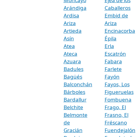
Moncayo
Ejea de los
Arándiga
Caballeros
Ardisa
Embid de
Ariza
Ariza
Artieda
Encinacorba
Asín
Épila
Atea
Erla
Ateca
Escatrón
Azuara
Fabara
Badules
Farlete
Bagüés
Fayón
Balconchán
Fayos, Los
Bárboles
Figueruelas
Bardallur
Fombuena
Belchite
Frago, El
Belmonte
Frasno, El
de
Fréscano
Gracián
Fuendejalón