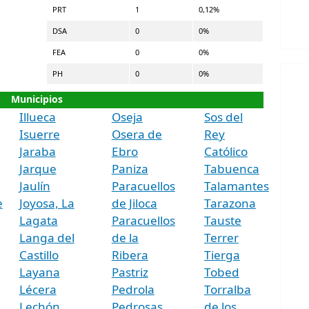
PRT
1
0,12%
DSA
0
0%
FEA
0
0%
PH
0
0%
Municipios
Illueca
Oseja
Sos del
Isuerre
Osera de
Rey
Jaraba
Ebro
Católico
Jarque
Paniza
Tabuenca
Jaulín
Paracuellos
Talamantes
e
Joyosa, La
de Jiloca
Tarazona
Lagata
Paracuellos
Tauste
Langa del
de la
Terrer
Castillo
Ribera
Tierga
Layana
Pastriz
Tobed
Lécera
Pedrola
Torralba
Lechón
Pedrosas,
de los