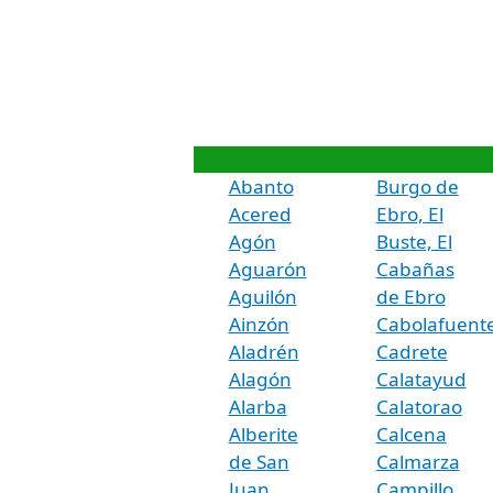
Abanto
Burgo de
Acered
Ebro, El
Agón
Buste, El
Aguarón
Cabañas
Aguilón
de Ebro
Ainzón
Cabolafuent
Aladrén
Cadrete
Alagón
Calatayud
Alarba
Calatorao
Alberite
Calcena
de San
Calmarza
Juan
Campillo