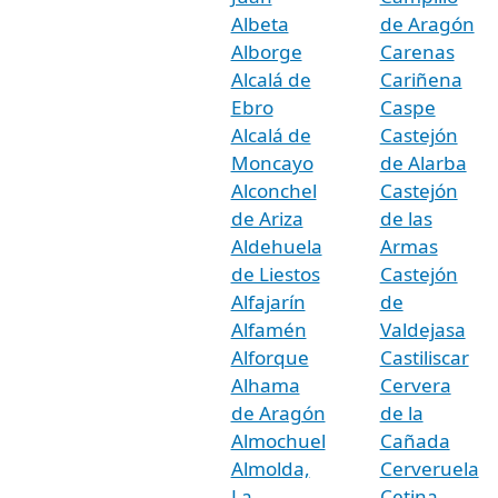
Albeta
de Aragón
Alborge
Carenas
Alcalá de
Cariñena
Ebro
Caspe
Alcalá de
Castejón
Moncayo
de Alarba
Alconchel
Castejón
de Ariza
de las
Aldehuela
Armas
de Liestos
Castejón
Alfajarín
de
Alfamén
Valdejasa
Alforque
Castiliscar
Alhama
Cervera
de Aragón
de la
Almochuel
Cañada
Almolda,
Cerveruela
La
Cetina