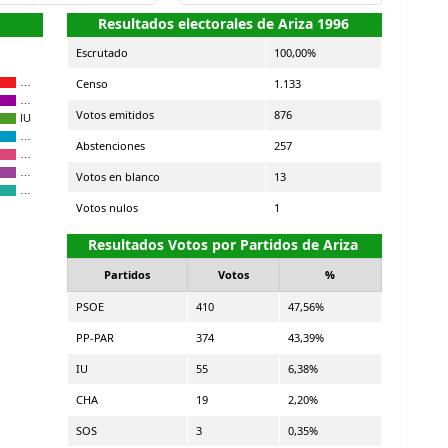
Resultados electorales de Ariza 1996
Escrutado
100,00%
Censo
1.133
…
…
Votos emitidos
876
IU
…
Abstenciones
257
…
…
Votos en blanco
13
…
Votos nulos
1
Resultados Votos por Partidos de Ariza
Partidos
Votos
%
PSOE
410
47,56%
PP-PAR
374
43,39%
IU
55
6,38%
CHA
19
2,20%
SOS
3
0,35%