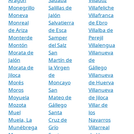
Aragón
Sádaba
Villadoz
Monegrillo
Salillas de
Villafeliche
Moneva
Jalón
Villafranca
Monreal
Salvatierra
de Ebro
de Ariza
de Esca
Villalba de
Monterde
Samper
Perejil
Montón
del Salz
Villalengua
Morata de
San
Villanueva
Jalón
Martín de
de
Morata de
la Virgen
Gállego
Jiloca
de
Villanueva
Morés
Moncayo
de Huerva
Moros
San
Villanueva
Moyuela
Mateo de
de Jiloca
Mozota
Gállego
Villar de
Muel
Santa
los
Muela, La
Cruz de
Navarros
Munébrega
Grío
Villarreal