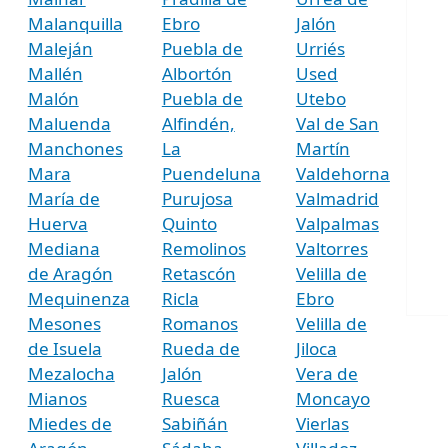
Malanquilla
Ebro
Jalón
Maleján
Puebla de
Urriés
Mallén
Albortón
Used
Malón
Puebla de
Utebo
Maluenda
Alfindén,
Val de San
Manchones
La
Martín
Mara
Puendeluna
Valdehorna
María de
Purujosa
Valmadrid
Huerva
Quinto
Valpalmas
Mediana
Remolinos
Valtorres
de Aragón
Retascón
Velilla de
Mequinenza
Ricla
Ebro
Mesones
Romanos
Velilla de
de Isuela
Rueda de
Jiloca
Mezalocha
Jalón
Vera de
Mianos
Ruesca
Moncayo
Miedes de
Sabiñán
Vierlas