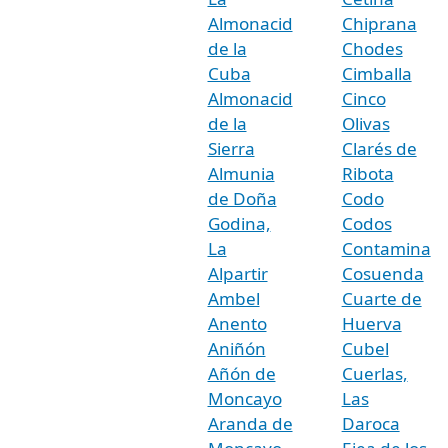
Almonacid
Chiprana
de la
Chodes
Cuba
Cimballa
Almonacid
Cinco
de la
Olivas
Sierra
Clarés de
Almunia
Ribota
de Doña
Codo
Godina,
Codos
La
Contamina
Alpartir
Cosuenda
Ambel
Cuarte de
Anento
Huerva
Aniñón
Cubel
Añón de
Cuerlas,
Moncayo
Las
Aranda de
Daroca