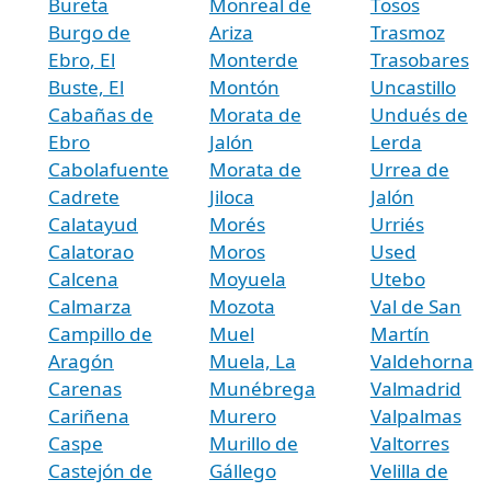
Bureta
Monreal de
Tosos
Burgo de
Ariza
Trasmoz
Ebro, El
Monterde
Trasobares
Buste, El
Montón
Uncastillo
Cabañas de
Morata de
Undués de
Ebro
Jalón
Lerda
Cabolafuente
Morata de
Urrea de
Cadrete
Jiloca
Jalón
Calatayud
Morés
Urriés
Calatorao
Moros
Used
Calcena
Moyuela
Utebo
Calmarza
Mozota
Val de San
Campillo de
Muel
Martín
Aragón
Muela, La
Valdehorna
Carenas
Munébrega
Valmadrid
Cariñena
Murero
Valpalmas
Caspe
Murillo de
Valtorres
Castejón de
Gállego
Velilla de