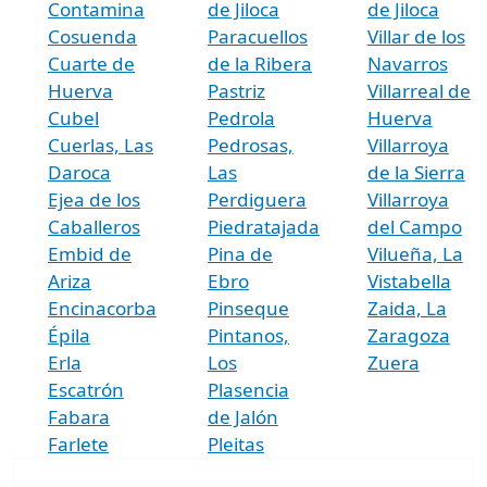
Contamina
de Jiloca
de Jiloca
Cosuenda
Paracuellos
Villar de los
Cuarte de
de la Ribera
Navarros
Huerva
Pastriz
Villarreal de
Cubel
Pedrola
Huerva
Cuerlas, Las
Pedrosas,
Villarroya
Daroca
Las
de la Sierra
Ejea de los
Perdiguera
Villarroya
Caballeros
Piedratajada
del Campo
Embid de
Pina de
Vilueña, La
Ariza
Ebro
Vistabella
Encinacorba
Pinseque
Zaida, La
Épila
Pintanos,
Zaragoza
Erla
Los
Zuera
Escatrón
Plasencia
Fabara
de Jalón
Farlete
Pleitas