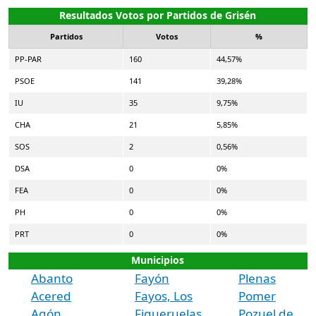
Resultados Votos por Partidos de Grisén
Partidos
Votos
%
PP-PAR
160
44,57%
PSOE
141
39,28%
IU
35
9,75%
CHA
21
5,85%
SOS
2
0,56%
DSA
0
0%
FEA
0
0%
PH
0
0%
PRT
0
0%
Municipios
Abanto
Fayón
Plenas
Acered
Fayos, Los
Pomer
Agón
Figueruelas
Pozuel de