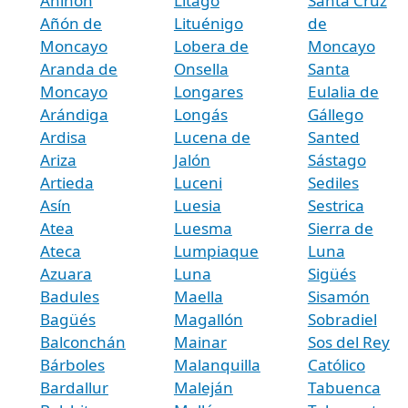
Aniñón
Litago
Santa Cruz
Añón de
Lituénigo
de
Moncayo
Lobera de
Moncayo
Aranda de
Onsella
Santa
Moncayo
Longares
Eulalia de
Arándiga
Longás
Gállego
Ardisa
Lucena de
Santed
Ariza
Jalón
Sástago
Artieda
Luceni
Sediles
Asín
Luesia
Sestrica
Atea
Luesma
Sierra de
Ateca
Lumpiaque
Luna
Azuara
Luna
Sigüés
Badules
Maella
Sisamón
Bagüés
Magallón
Sobradiel
Balconchán
Mainar
Sos del Rey
Bárboles
Malanquilla
Católico
Bardallur
Maleján
Tabuenca