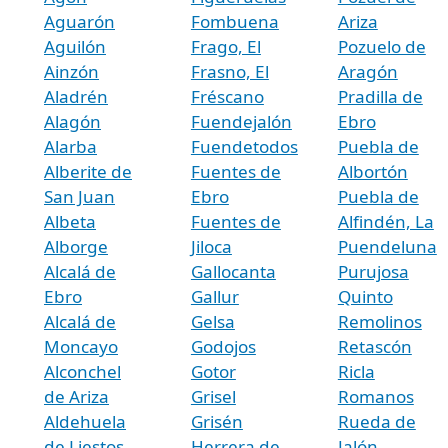
Aguarón
Fombuena
Ariza
Aguilón
Frago, El
Pozuelo de
Ainzón
Frasno, El
Aragón
Aladrén
Fréscano
Pradilla de
Alagón
Fuendejalón
Ebro
Alarba
Fuendetodos
Puebla de
Alberite de
Fuentes de
Albortón
San Juan
Ebro
Puebla de
Albeta
Fuentes de
Alfindén, La
Alborge
Jiloca
Puendeluna
Alcalá de
Gallocanta
Purujosa
Ebro
Gallur
Quinto
Alcalá de
Gelsa
Remolinos
Moncayo
Godojos
Retascón
Alconchel
Gotor
Ricla
de Ariza
Grisel
Romanos
Aldehuela
Grisén
Rueda de
de Liestos
Herrera de
Jalón