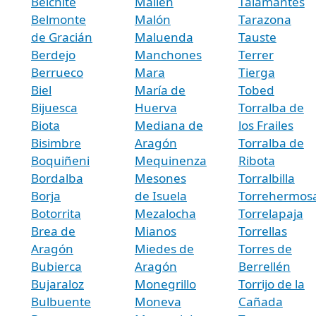
Belchite
Mallén
Talamantes
Belmonte
Malón
Tarazona
de Gracián
Maluenda
Tauste
Berdejo
Manchones
Terrer
Berrueco
Mara
Tierga
Biel
María de
Tobed
Bijuesca
Huerva
Torralba de
Biota
Mediana de
los Frailes
Bisimbre
Aragón
Torralba de
Boquiñeni
Mequinenza
Ribota
Bordalba
Mesones
Torralbilla
Borja
de Isuela
Torrehermos
Botorrita
Mezalocha
Torrelapaja
Brea de
Mianos
Torrellas
Aragón
Miedes de
Torres de
Bubierca
Aragón
Berrellén
Bujaraloz
Monegrillo
Torrijo de la
Bulbuente
Moneva
Cañada