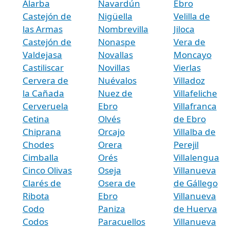
Alarba
Navardún
Ebro
Castejón de
Nigüella
Velilla de
las Armas
Nombrevilla
Jiloca
Castejón de
Nonaspe
Vera de
Valdejasa
Novallas
Moncayo
Castiliscar
Novillas
Vierlas
Cervera de
Nuévalos
Villadoz
la Cañada
Nuez de
Villafeliche
Cerveruela
Ebro
Villafranca
Cetina
Olvés
de Ebro
Chiprana
Orcajo
Villalba de
Chodes
Orera
Perejil
Cimballa
Orés
Villalengua
Cinco Olivas
Oseja
Villanueva
Clarés de
Osera de
de Gállego
Ribota
Ebro
Villanueva
Codo
Paniza
de Huerva
Codos
Paracuellos
Villanueva