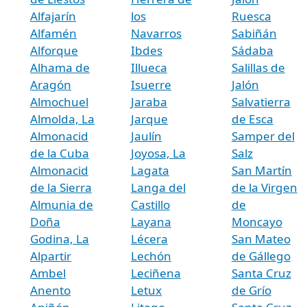
Alfajarín
los
Ruesca
Alfamén
Navarros
Sabiñán
Alforque
Ibdes
Sádaba
Alhama de
Illueca
Salillas de
Aragón
Isuerre
Jalón
Almochuel
Jaraba
Salvatierra
Almolda, La
Jarque
de Esca
Almonacid
Jaulín
Samper del
de la Cuba
Joyosa, La
Salz
Almonacid
Lagata
San Martín
de la Sierra
Langa del
de la Virgen
Almunia de
Castillo
de
Doña
Layana
Moncayo
Godina, La
Lécera
San Mateo
Alpartir
Lechón
de Gállego
Ambel
Leciñena
Santa Cruz
Anento
Letux
de Grío