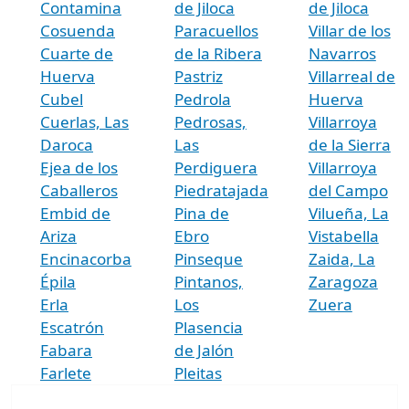
Contamina
de Jiloca
de Jiloca
Cosuenda
Paracuellos
Villar de los
Cuarte de
de la Ribera
Navarros
Huerva
Pastriz
Villarreal de
Cubel
Pedrola
Huerva
Cuerlas, Las
Pedrosas,
Villarroya
Daroca
Las
de la Sierra
Ejea de los
Perdiguera
Villarroya
Caballeros
Piedratajada
del Campo
Embid de
Pina de
Vilueña, La
Ariza
Ebro
Vistabella
Encinacorba
Pinseque
Zaida, La
Épila
Pintanos,
Zaragoza
Erla
Los
Zuera
Escatrón
Plasencia
Fabara
de Jalón
Farlete
Pleitas