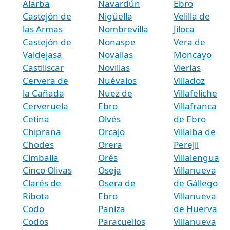
Alarba
Navardún
Ebro
Castejón de
Nigüella
Velilla de
las Armas
Nombrevilla
Jiloca
Castejón de
Nonaspe
Vera de
Valdejasa
Novallas
Moncayo
Castiliscar
Novillas
Vierlas
Cervera de
Nuévalos
Villadoz
la Cañada
Nuez de
Villafeliche
Cerveruela
Ebro
Villafranca
Cetina
Olvés
de Ebro
Chiprana
Orcajo
Villalba de
Chodes
Orera
Perejil
Cimballa
Orés
Villalengua
Cinco Olivas
Oseja
Villanueva
Clarés de
Osera de
de Gállego
Ribota
Ebro
Villanueva
Codo
Paniza
de Huerva
Codos
Paracuellos
Villanueva