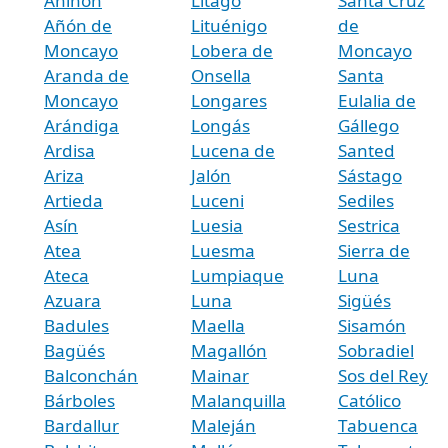
Aniñón
Litago
Santa Cruz
Añón de
Lituénigo
de
Moncayo
Lobera de
Moncayo
Aranda de
Onsella
Santa
Moncayo
Longares
Eulalia de
Arándiga
Longás
Gállego
Ardisa
Lucena de
Santed
Ariza
Jalón
Sástago
Artieda
Luceni
Sediles
Asín
Luesia
Sestrica
Atea
Luesma
Sierra de
Ateca
Lumpiaque
Luna
Azuara
Luna
Sigüés
Badules
Maella
Sisamón
Bagüés
Magallón
Sobradiel
Balconchán
Mainar
Sos del Rey
Bárboles
Malanquilla
Católico
Bardallur
Maleján
Tabuenca