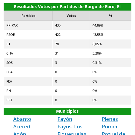
Resultados Votos por Partidos de Burgo de Ebro, El
Partidos
Votos
%
PP-PAR
435
44,89%
PSOE
422
43,55%
IU
78
8,05%
CHA
31
3,20%
SOS
3
0,31%
DSA
0
0%
FEA
0
0%
PH
0
0%
PRT
0
0%
Municipios
Abanto
Fayón
Plenas
Acered
Fayos, Los
Pomer
Agón
Figueruelas
Pozuel de