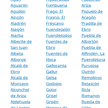
Aguarón
Fombuena
Ariza
Aguilón
Frago, El
Pozuelo de
Ainzón
Frasno, El
Aragón
Aladrén
Fréscano
Pradilla de
Alagón
Fuendejalón
Ebro
Alarba
Fuendetodos
Puebla de
Alberite de
Fuentes de
Albortón
San Juan
Ebro
Puebla de
Albeta
Fuentes de
Alfindén, La
Alborge
Jiloca
Puendeluna
Alcalá de
Gallocanta
Purujosa
Ebro
Gallur
Quinto
Alcalá de
Gelsa
Remolinos
Moncayo
Godojos
Retascón
Alconchel
Gotor
Ricla
de Ariza
Grisel
Romanos
Aldehuela
Grisén
Rueda de
de Liestos
Herrera de
Jalón