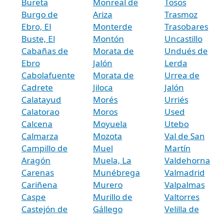
Bureta
Monreal de
Tosos
Burgo de
Ariza
Trasmoz
Ebro, El
Monterde
Trasobares
Buste, El
Montón
Uncastillo
Cabañas de
Morata de
Undués de
Ebro
Jalón
Lerda
Cabolafuente
Morata de
Urrea de
Cadrete
Jiloca
Jalón
Calatayud
Morés
Urriés
Calatorao
Moros
Used
Calcena
Moyuela
Utebo
Calmarza
Mozota
Val de San
Campillo de
Muel
Martín
Aragón
Muela, La
Valdehorna
Carenas
Munébrega
Valmadrid
Cariñena
Murero
Valpalmas
Caspe
Murillo de
Valtorres
Castejón de
Gállego
Velilla de