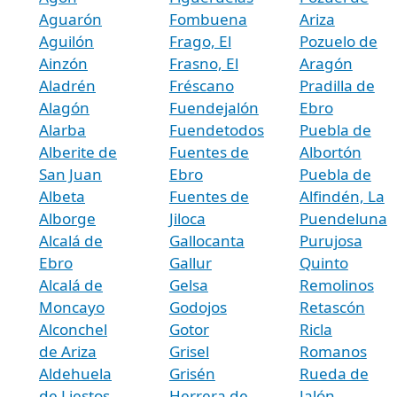
Aguarón
Fombuena
Ariza
Aguilón
Frago, El
Pozuelo de
Ainzón
Frasno, El
Aragón
Aladrén
Fréscano
Pradilla de
Alagón
Fuendejalón
Ebro
Alarba
Fuendetodos
Puebla de
Alberite de
Fuentes de
Albortón
San Juan
Ebro
Puebla de
Albeta
Fuentes de
Alfindén, La
Alborge
Jiloca
Puendeluna
Alcalá de
Gallocanta
Purujosa
Ebro
Gallur
Quinto
Alcalá de
Gelsa
Remolinos
Moncayo
Godojos
Retascón
Alconchel
Gotor
Ricla
de Ariza
Grisel
Romanos
Aldehuela
Grisén
Rueda de
de Liestos
Herrera de
Jalón