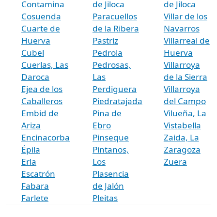
Contamina
de Jiloca
de Jiloca
Cosuenda
Paracuellos
Villar de los
Cuarte de
de la Ribera
Navarros
Huerva
Pastriz
Villarreal de
Cubel
Pedrola
Huerva
Cuerlas, Las
Pedrosas,
Villarroya
Daroca
Las
de la Sierra
Ejea de los
Perdiguera
Villarroya
Caballeros
Piedratajada
del Campo
Embid de
Pina de
Vilueña, La
Ariza
Ebro
Vistabella
Encinacorba
Pinseque
Zaida, La
Épila
Pintanos,
Zaragoza
Erla
Los
Zuera
Escatrón
Plasencia
Fabara
de Jalón
Farlete
Pleitas