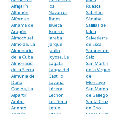
Alfajarín
los
Ruesca
Alfamén
Navarros
Sabiñán
Alforque
Ibdes
Sádaba
Alhama de
Illueca
Salillas de
Aragón
Isuerre
Jalón
Almochuel
Jaraba
Salvatierra
Almolda, La
Jarque
de Esca
Almonacid
Jaulín
Samper del
de la Cuba
Joyosa, La
Salz
Almonacid
Lagata
San Martín
de la Sierra
Langa del
de la Virgen
Almunia de
Castillo
de
Doña
Layana
Moncayo
Godina, La
Lécera
San Mateo
Alpartir
Lechón
de Gállego
Ambel
Leciñena
Santa Cruz
Anento
Letux
de Grío