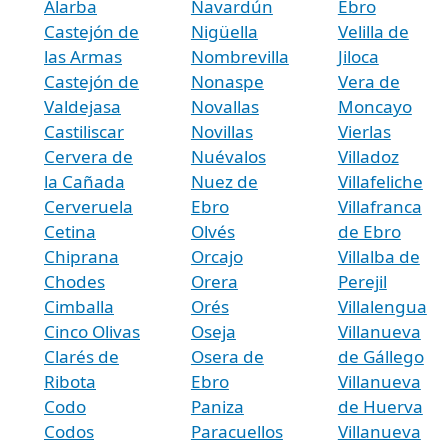
Alarba
Navardún
Ebro
Castejón de
Nigüella
Velilla de
las Armas
Nombrevilla
Jiloca
Castejón de
Nonaspe
Vera de
Valdejasa
Novallas
Moncayo
Castiliscar
Novillas
Vierlas
Cervera de
Nuévalos
Villadoz
la Cañada
Nuez de
Villafeliche
Cerveruela
Ebro
Villafranca
Cetina
Olvés
de Ebro
Chiprana
Orcajo
Villalba de
Chodes
Orera
Perejil
Cimballa
Orés
Villalengua
Cinco Olivas
Oseja
Villanueva
Clarés de
Osera de
de Gállego
Ribota
Ebro
Villanueva
Codo
Paniza
de Huerva
Codos
Paracuellos
Villanueva