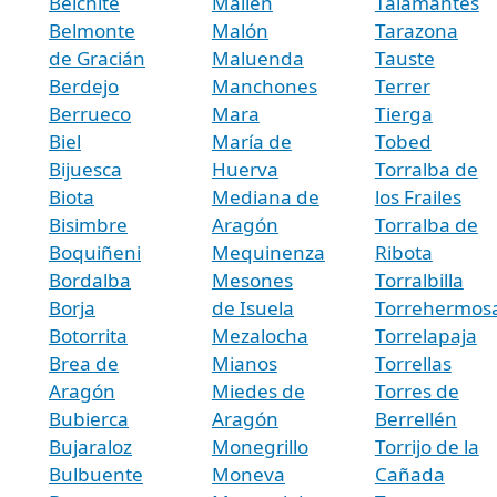
Belchite
Mallén
Talamantes
Belmonte
Malón
Tarazona
de Gracián
Maluenda
Tauste
Berdejo
Manchones
Terrer
Berrueco
Mara
Tierga
Biel
María de
Tobed
Bijuesca
Huerva
Torralba de
Biota
Mediana de
los Frailes
Bisimbre
Aragón
Torralba de
Boquiñeni
Mequinenza
Ribota
Bordalba
Mesones
Torralbilla
Borja
de Isuela
Torrehermos
Botorrita
Mezalocha
Torrelapaja
Brea de
Mianos
Torrellas
Aragón
Miedes de
Torres de
Bubierca
Aragón
Berrellén
Bujaraloz
Monegrillo
Torrijo de la
Bulbuente
Moneva
Cañada