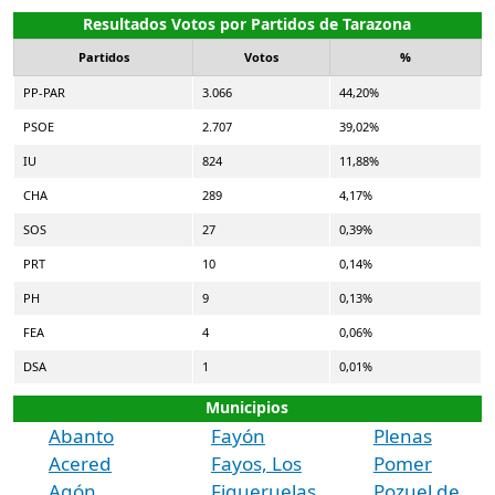
Resultados Votos por Partidos de Tarazona
Partidos
Votos
%
PP-PAR
3.066
44,20%
PSOE
2.707
39,02%
IU
824
11,88%
CHA
289
4,17%
SOS
27
0,39%
PRT
10
0,14%
PH
9
0,13%
FEA
4
0,06%
DSA
1
0,01%
Municipios
Abanto
Fayón
Plenas
Acered
Fayos, Los
Pomer
Agón
Figueruelas
Pozuel de