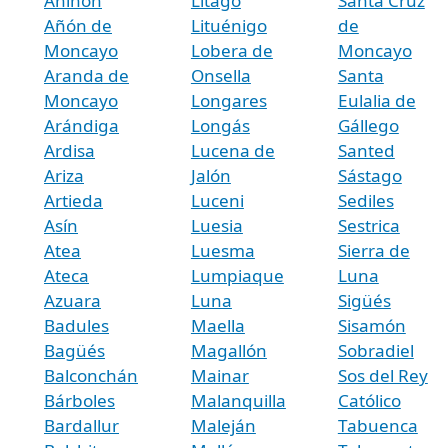
Aniñón
Litago
Santa Cruz
Añón de
Lituénigo
de
Moncayo
Lobera de
Moncayo
Aranda de
Onsella
Santa
Moncayo
Longares
Eulalia de
Arándiga
Longás
Gállego
Ardisa
Lucena de
Santed
Ariza
Jalón
Sástago
Artieda
Luceni
Sediles
Asín
Luesia
Sestrica
Atea
Luesma
Sierra de
Ateca
Lumpiaque
Luna
Azuara
Luna
Sigüés
Badules
Maella
Sisamón
Bagüés
Magallón
Sobradiel
Balconchán
Mainar
Sos del Rey
Bárboles
Malanquilla
Católico
Bardallur
Maleján
Tabuenca