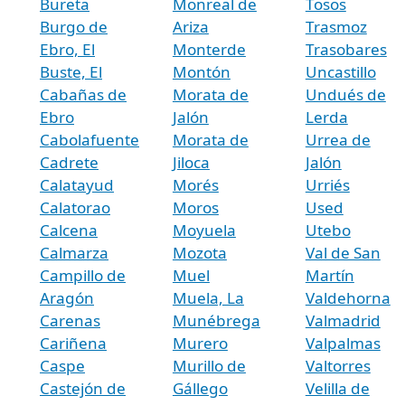
Bureta
Monreal de
Tosos
Burgo de
Ariza
Trasmoz
Ebro, El
Monterde
Trasobares
Buste, El
Montón
Uncastillo
Cabañas de
Morata de
Undués de
Ebro
Jalón
Lerda
Cabolafuente
Morata de
Urrea de
Cadrete
Jiloca
Jalón
Calatayud
Morés
Urriés
Calatorao
Moros
Used
Calcena
Moyuela
Utebo
Calmarza
Mozota
Val de San
Campillo de
Muel
Martín
Aragón
Muela, La
Valdehorna
Carenas
Munébrega
Valmadrid
Cariñena
Murero
Valpalmas
Caspe
Murillo de
Valtorres
Castejón de
Gállego
Velilla de