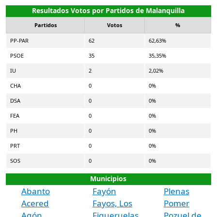
Resultados Votos por Partidos de Malanquilla
Partidos
Votos
%
PP-PAR
62
62,63%
PSOE
35
35,35%
IU
2
2,02%
CHA
0
0%
DSA
0
0%
FEA
0
0%
PH
0
0%
PRT
0
0%
SOS
0
0%
Municipios
Abanto
Fayón
Plenas
Acered
Fayos, Los
Pomer
Agón
Figueruelas
Pozuel de