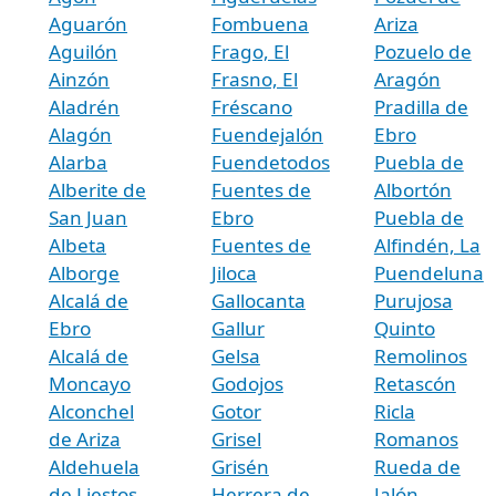
Aguarón
Fombuena
Ariza
Aguilón
Frago, El
Pozuelo de
Ainzón
Frasno, El
Aragón
Aladrén
Fréscano
Pradilla de
Alagón
Fuendejalón
Ebro
Alarba
Fuendetodos
Puebla de
Alberite de
Fuentes de
Albortón
San Juan
Ebro
Puebla de
Albeta
Fuentes de
Alfindén, La
Alborge
Jiloca
Puendeluna
Alcalá de
Gallocanta
Purujosa
Ebro
Gallur
Quinto
Alcalá de
Gelsa
Remolinos
Moncayo
Godojos
Retascón
Alconchel
Gotor
Ricla
de Ariza
Grisel
Romanos
Aldehuela
Grisén
Rueda de
de Liestos
Herrera de
Jalón