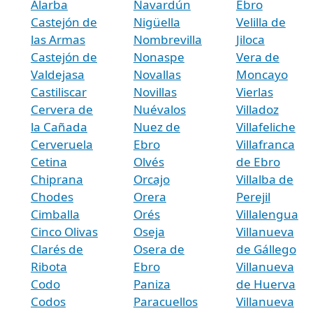
Alarba
Navardún
Ebro
Castejón de
Nigüella
Velilla de
las Armas
Nombrevilla
Jiloca
Castejón de
Nonaspe
Vera de
Valdejasa
Novallas
Moncayo
Castiliscar
Novillas
Vierlas
Cervera de
Nuévalos
Villadoz
la Cañada
Nuez de
Villafeliche
Cerveruela
Ebro
Villafranca
Cetina
Olvés
de Ebro
Chiprana
Orcajo
Villalba de
Chodes
Orera
Perejil
Cimballa
Orés
Villalengua
Cinco Olivas
Oseja
Villanueva
Clarés de
Osera de
de Gállego
Ribota
Ebro
Villanueva
Codo
Paniza
de Huerva
Codos
Paracuellos
Villanueva