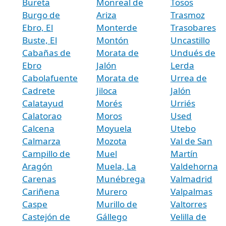
Bureta
Monreal de
Tosos
Burgo de
Ariza
Trasmoz
Ebro, El
Monterde
Trasobares
Buste, El
Montón
Uncastillo
Cabañas de
Morata de
Undués de
Ebro
Jalón
Lerda
Cabolafuente
Morata de
Urrea de
Cadrete
Jiloca
Jalón
Calatayud
Morés
Urriés
Calatorao
Moros
Used
Calcena
Moyuela
Utebo
Calmarza
Mozota
Val de San
Campillo de
Muel
Martín
Aragón
Muela, La
Valdehorna
Carenas
Munébrega
Valmadrid
Cariñena
Murero
Valpalmas
Caspe
Murillo de
Valtorres
Castejón de
Gállego
Velilla de