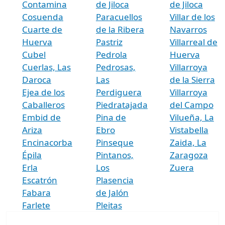
Contamina
de Jiloca
de Jiloca
Cosuenda
Paracuellos
Villar de los
Cuarte de
de la Ribera
Navarros
Huerva
Pastriz
Villarreal de
Cubel
Pedrola
Huerva
Cuerlas, Las
Pedrosas,
Villarroya
Daroca
Las
de la Sierra
Ejea de los
Perdiguera
Villarroya
Caballeros
Piedratajada
del Campo
Embid de
Pina de
Vilueña, La
Ariza
Ebro
Vistabella
Encinacorba
Pinseque
Zaida, La
Épila
Pintanos,
Zaragoza
Erla
Los
Zuera
Escatrón
Plasencia
Fabara
de Jalón
Farlete
Pleitas