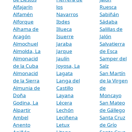
Alfajarín
los
Ruesca
Alfamén
Navarros
Sabiñán
Alforque
Ibdes
Sádaba
Alhama de
Illueca
Salillas de
Aragón
Isuerre
Jalón
Almochuel
Jaraba
Salvatierra
Almolda, La
Jarque
de Esca
Almonacid
Jaulín
Samper del
de la Cuba
Joyosa, La
Salz
Almonacid
Lagata
San Martín
de la Sierra
Langa del
de la Virgen
Almunia de
Castillo
de
Doña
Layana
Moncayo
Godina, La
Lécera
San Mateo
Alpartir
Lechón
de Gállego
Ambel
Leciñena
Santa Cruz
Anento
Letux
de Grío