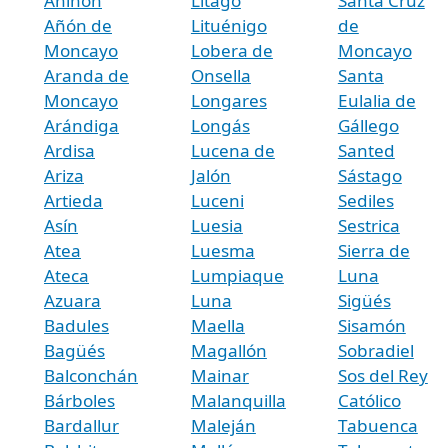
Aniñón
Litago
Santa Cruz
Añón de
Lituénigo
de
Moncayo
Lobera de
Moncayo
Aranda de
Onsella
Santa
Moncayo
Longares
Eulalia de
Arándiga
Longás
Gállego
Ardisa
Lucena de
Santed
Ariza
Jalón
Sástago
Artieda
Luceni
Sediles
Asín
Luesia
Sestrica
Atea
Luesma
Sierra de
Ateca
Lumpiaque
Luna
Azuara
Luna
Sigüés
Badules
Maella
Sisamón
Bagüés
Magallón
Sobradiel
Balconchán
Mainar
Sos del Rey
Bárboles
Malanquilla
Católico
Bardallur
Maleján
Tabuenca