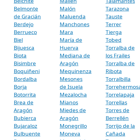
Belchite
Mallén
Talamantes
Belmonte
Malón
Tarazona
de Gracián
Maluenda
Tauste
Berdejo
Manchones
Terrer
Berrueco
Mara
Tierga
Biel
María de
Tobed
Bijuesca
Huerva
Torralba de
Biota
Mediana de
los Frailes
Bisimbre
Aragón
Torralba de
Boquiñeni
Mequinenza
Ribota
Bordalba
Mesones
Torralbilla
Borja
de Isuela
Torrehermos
Botorrita
Mezalocha
Torrelapaja
Brea de
Mianos
Torrellas
Aragón
Miedes de
Torres de
Bubierca
Aragón
Berrellén
Bujaraloz
Monegrillo
Torrijo de la
Bulbuente
Moneva
Cañada