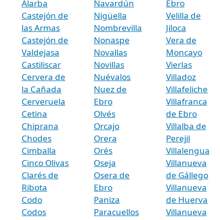
Alarba
Navardún
Ebro
Castejón de
Nigüella
Velilla de
las Armas
Nombrevilla
Jiloca
Castejón de
Nonaspe
Vera de
Valdejasa
Novallas
Moncayo
Castiliscar
Novillas
Vierlas
Cervera de
Nuévalos
Villadoz
la Cañada
Nuez de
Villafeliche
Cerveruela
Ebro
Villafranca
Cetina
Olvés
de Ebro
Chiprana
Orcajo
Villalba de
Chodes
Orera
Perejil
Cimballa
Orés
Villalengua
Cinco Olivas
Oseja
Villanueva
Clarés de
Osera de
de Gállego
Ribota
Ebro
Villanueva
Codo
Paniza
de Huerva
Codos
Paracuellos
Villanueva