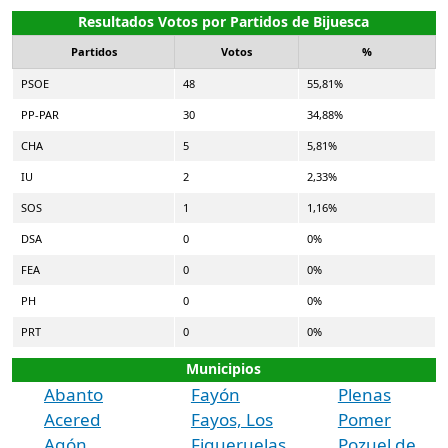
Resultados Votos por Partidos de Bijuesca
Partidos
Votos
%
PSOE
48
55,81%
PP-PAR
30
34,88%
CHA
5
5,81%
IU
2
2,33%
SOS
1
1,16%
DSA
0
0%
FEA
0
0%
PH
0
0%
PRT
0
0%
Municipios
Abanto
Fayón
Plenas
Acered
Fayos, Los
Pomer
Agón
Figueruelas
Pozuel de