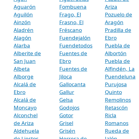
Aguarón
Fombuena
Ariza
Aguilón
Frago, El
Pozuelo de
Ainzón
Frasno, El
Aragón
Aladrén
Fréscano
Pradilla de
Alagón
Fuendejalón
Ebro
Alarba
Fuendetodos
Puebla de
Alberite de
Fuentes de
Albortón
San Juan
Ebro
Puebla de
Albeta
Fuentes de
Alfindén, La
Alborge
Jiloca
Puendeluna
Alcalá de
Gallocanta
Purujosa
Ebro
Gallur
Quinto
Alcalá de
Gelsa
Remolinos
Moncayo
Godojos
Retascón
Alconchel
Gotor
Ricla
de Ariza
Grisel
Romanos
Aldehuela
Grisén
Rueda de
de Liestos
Herrera de
Jalón