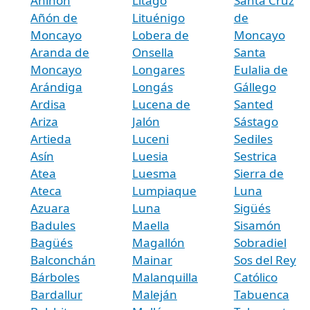
Aniñón
Litago
Santa Cruz
Añón de
Lituénigo
de
Moncayo
Lobera de
Moncayo
Aranda de
Onsella
Santa
Moncayo
Longares
Eulalia de
Arándiga
Longás
Gállego
Ardisa
Lucena de
Santed
Ariza
Jalón
Sástago
Artieda
Luceni
Sediles
Asín
Luesia
Sestrica
Atea
Luesma
Sierra de
Ateca
Lumpiaque
Luna
Azuara
Luna
Sigüés
Badules
Maella
Sisamón
Bagüés
Magallón
Sobradiel
Balconchán
Mainar
Sos del Rey
Bárboles
Malanquilla
Católico
Bardallur
Maleján
Tabuenca