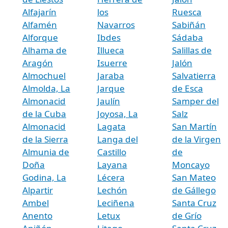
Alfajarín
los
Ruesca
Alfamén
Navarros
Sabiñán
Alforque
Ibdes
Sádaba
Alhama de
Illueca
Salillas de
Aragón
Isuerre
Jalón
Almochuel
Jaraba
Salvatierra
Almolda, La
Jarque
de Esca
Almonacid
Jaulín
Samper del
de la Cuba
Joyosa, La
Salz
Almonacid
Lagata
San Martín
de la Sierra
Langa del
de la Virgen
Almunia de
Castillo
de
Doña
Layana
Moncayo
Godina, La
Lécera
San Mateo
Alpartir
Lechón
de Gállego
Ambel
Leciñena
Santa Cruz
Anento
Letux
de Grío