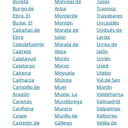
Bureta
Monreal de
Tosos
Burgo de
Ariza
Trasmoz
Ebro, El
Monterde
Trasobares
Buste, El
Montón
Uncastillo
Cabañas de
Morata de
Undués de
Ebro
Jalón
Lerda
Cabolafuente
Morata de
Urrea de
Cadrete
Jiloca
Jalón
Calatayud
Morés
Urriés
Calatorao
Moros
Used
Calcena
Moyuela
Utebo
Calmarza
Mozota
Val de San
Campillo de
Muel
Martín
Aragón
Muela, La
Valdehorna
Carenas
Munébrega
Valmadrid
Cariñena
Murero
Valpalmas
Caspe
Murillo de
Valtorres
Castejón de
Gállego
Velilla de