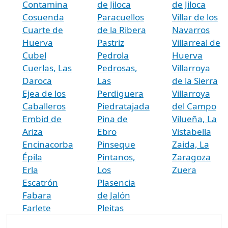
Contamina
de Jiloca
de Jiloca
Cosuenda
Paracuellos
Villar de los
Cuarte de
de la Ribera
Navarros
Huerva
Pastriz
Villarreal de
Cubel
Pedrola
Huerva
Cuerlas, Las
Pedrosas,
Villarroya
Daroca
Las
de la Sierra
Ejea de los
Perdiguera
Villarroya
Caballeros
Piedratajada
del Campo
Embid de
Pina de
Vilueña, La
Ariza
Ebro
Vistabella
Encinacorba
Pinseque
Zaida, La
Épila
Pintanos,
Zaragoza
Erla
Los
Zuera
Escatrón
Plasencia
Fabara
de Jalón
Farlete
Pleitas