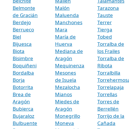
Belchite
Mallén
Talamantes
Belmonte
Malón
Tarazona
de Gracián
Maluenda
Tauste
Berdejo
Manchones
Terrer
Berrueco
Mara
Tierga
Biel
María de
Tobed
Bijuesca
Huerva
Torralba de
Biota
Mediana de
los Frailes
Bisimbre
Aragón
Torralba de
Boquiñeni
Mequinenza
Ribota
Bordalba
Mesones
Torralbilla
Borja
de Isuela
Torrehermos
Botorrita
Mezalocha
Torrelapaja
Brea de
Mianos
Torrellas
Aragón
Miedes de
Torres de
Bubierca
Aragón
Berrellén
Bujaraloz
Monegrillo
Torrijo de la
Bulbuente
Moneva
Cañada