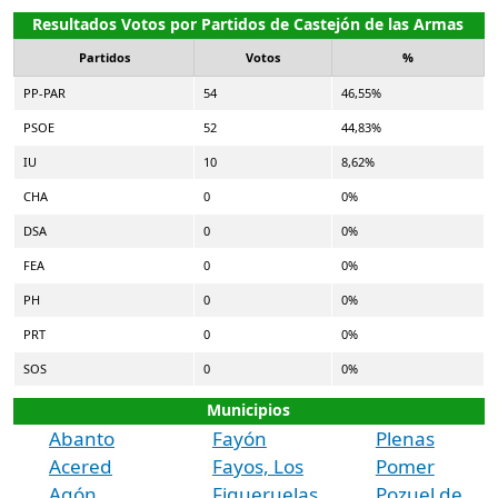
Resultados Votos por Partidos de Castejón de las Armas
Partidos
Votos
%
PP-PAR
54
46,55%
PSOE
52
44,83%
IU
10
8,62%
CHA
0
0%
DSA
0
0%
FEA
0
0%
PH
0
0%
PRT
0
0%
SOS
0
0%
Municipios
Abanto
Fayón
Plenas
Acered
Fayos, Los
Pomer
Agón
Figueruelas
Pozuel de