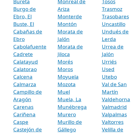
Bureta
Monreal de
Tosos
Burgo de
Ariza
Trasmoz
Ebro, El
Monterde
Trasobares
Buste, El
Montón
Uncastillo
Cabañas de
Morata de
Undués de
Ebro
Jalón
Lerda
Cabolafuente
Morata de
Urrea de
Cadrete
Jiloca
Jalón
Calatayud
Morés
Urriés
Calatorao
Moros
Used
Calcena
Moyuela
Utebo
Calmarza
Mozota
Val de San
Campillo de
Muel
Martín
Aragón
Muela, La
Valdehorna
Carenas
Munébrega
Valmadrid
Cariñena
Murero
Valpalmas
Caspe
Murillo de
Valtorres
Castejón de
Gállego
Velilla de