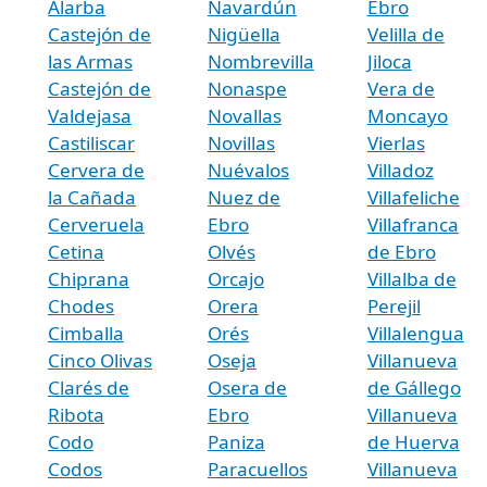
Alarba
Navardún
Ebro
Castejón de
Nigüella
Velilla de
las Armas
Nombrevilla
Jiloca
Castejón de
Nonaspe
Vera de
Valdejasa
Novallas
Moncayo
Castiliscar
Novillas
Vierlas
Cervera de
Nuévalos
Villadoz
la Cañada
Nuez de
Villafeliche
Cerveruela
Ebro
Villafranca
Cetina
Olvés
de Ebro
Chiprana
Orcajo
Villalba de
Chodes
Orera
Perejil
Cimballa
Orés
Villalengua
Cinco Olivas
Oseja
Villanueva
Clarés de
Osera de
de Gállego
Ribota
Ebro
Villanueva
Codo
Paniza
de Huerva
Codos
Paracuellos
Villanueva