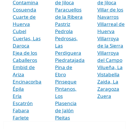
Contamina
de Jiloca
de Jiloca
Cosuenda
Paracuellos
Villar de los
Cuarte de
de la Ribera
Navarros
Huerva
Pastriz
Villarreal de
Cubel
Pedrola
Huerva
Cuerlas, Las
Pedrosas,
Villarroya
Daroca
Las
de la Sierra
Ejea de los
Perdiguera
Villarroya
Caballeros
Piedratajada
del Campo
Embid de
Pina de
Vilueña, La
Ariza
Ebro
Vistabella
Encinacorba
Pinseque
Zaida, La
Épila
Pintanos,
Zaragoza
Erla
Los
Zuera
Escatrón
Plasencia
Fabara
de Jalón
Farlete
Pleitas