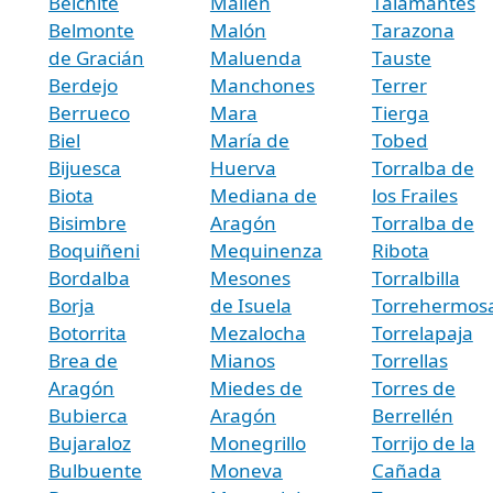
Belchite
Mallén
Talamantes
Belmonte
Malón
Tarazona
de Gracián
Maluenda
Tauste
Berdejo
Manchones
Terrer
Berrueco
Mara
Tierga
Biel
María de
Tobed
Bijuesca
Huerva
Torralba de
Biota
Mediana de
los Frailes
Bisimbre
Aragón
Torralba de
Boquiñeni
Mequinenza
Ribota
Bordalba
Mesones
Torralbilla
Borja
de Isuela
Torrehermos
Botorrita
Mezalocha
Torrelapaja
Brea de
Mianos
Torrellas
Aragón
Miedes de
Torres de
Bubierca
Aragón
Berrellén
Bujaraloz
Monegrillo
Torrijo de la
Bulbuente
Moneva
Cañada