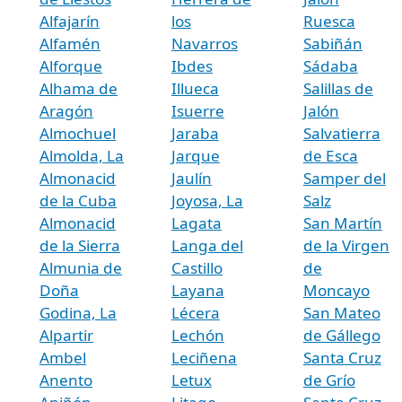
Alfajarín
los
Ruesca
Alfamén
Navarros
Sabiñán
Alforque
Ibdes
Sádaba
Alhama de
Illueca
Salillas de
Aragón
Isuerre
Jalón
Almochuel
Jaraba
Salvatierra
Almolda, La
Jarque
de Esca
Almonacid
Jaulín
Samper del
de la Cuba
Joyosa, La
Salz
Almonacid
Lagata
San Martín
de la Sierra
Langa del
de la Virgen
Almunia de
Castillo
de
Doña
Layana
Moncayo
Godina, La
Lécera
San Mateo
Alpartir
Lechón
de Gállego
Ambel
Leciñena
Santa Cruz
Anento
Letux
de Grío