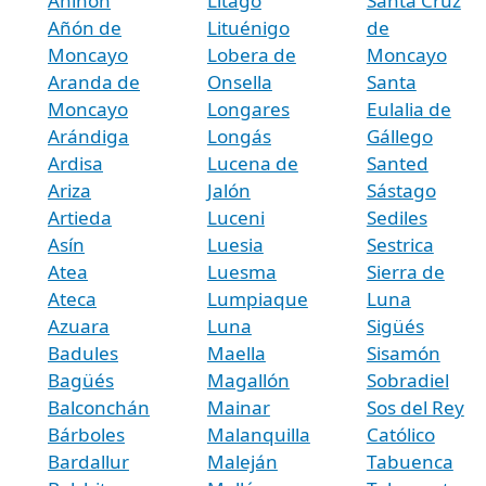
Aniñón
Litago
Santa Cruz
Añón de
Lituénigo
de
Moncayo
Lobera de
Moncayo
Aranda de
Onsella
Santa
Moncayo
Longares
Eulalia de
Arándiga
Longás
Gállego
Ardisa
Lucena de
Santed
Ariza
Jalón
Sástago
Artieda
Luceni
Sediles
Asín
Luesia
Sestrica
Atea
Luesma
Sierra de
Ateca
Lumpiaque
Luna
Azuara
Luna
Sigüés
Badules
Maella
Sisamón
Bagüés
Magallón
Sobradiel
Balconchán
Mainar
Sos del Rey
Bárboles
Malanquilla
Católico
Bardallur
Maleján
Tabuenca