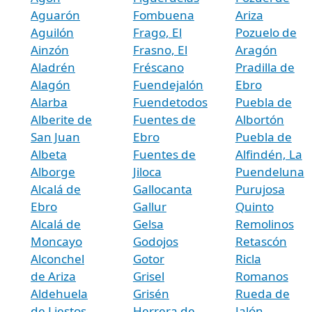
Aguarón
Fombuena
Ariza
Aguilón
Frago, El
Pozuelo de
Ainzón
Frasno, El
Aragón
Aladrén
Fréscano
Pradilla de
Alagón
Fuendejalón
Ebro
Alarba
Fuendetodos
Puebla de
Alberite de
Fuentes de
Albortón
San Juan
Ebro
Puebla de
Albeta
Fuentes de
Alfindén, La
Alborge
Jiloca
Puendeluna
Alcalá de
Gallocanta
Purujosa
Ebro
Gallur
Quinto
Alcalá de
Gelsa
Remolinos
Moncayo
Godojos
Retascón
Alconchel
Gotor
Ricla
de Ariza
Grisel
Romanos
Aldehuela
Grisén
Rueda de
de Liestos
Herrera de
Jalón