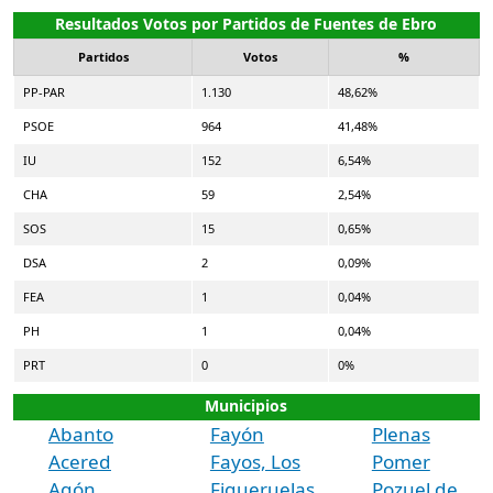
Resultados Votos por Partidos de Fuentes de Ebro
Partidos
Votos
%
PP-PAR
1.130
48,62%
PSOE
964
41,48%
IU
152
6,54%
CHA
59
2,54%
SOS
15
0,65%
DSA
2
0,09%
FEA
1
0,04%
PH
1
0,04%
PRT
0
0%
Municipios
Abanto
Fayón
Plenas
Acered
Fayos, Los
Pomer
Agón
Figueruelas
Pozuel de