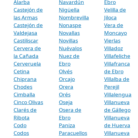
Alarba
Navardún
Ebro
Castejón de
Nigüella
Velilla de
las Armas
Nombrevilla
Jiloca
Castejón de
Nonaspe
Vera de
Valdejasa
Novallas
Moncayo
Castiliscar
Novillas
Vierlas
Cervera de
Nuévalos
Villadoz
la Cañada
Nuez de
Villafeliche
Cerveruela
Ebro
Villafranca
Cetina
Olvés
de Ebro
Chiprana
Orcajo
Villalba de
Chodes
Orera
Perejil
Cimballa
Orés
Villalengua
Cinco Olivas
Oseja
Villanueva
Clarés de
Osera de
de Gállego
Ribota
Ebro
Villanueva
Codo
Paniza
de Huerva
Codos
Paracuellos
Villanueva