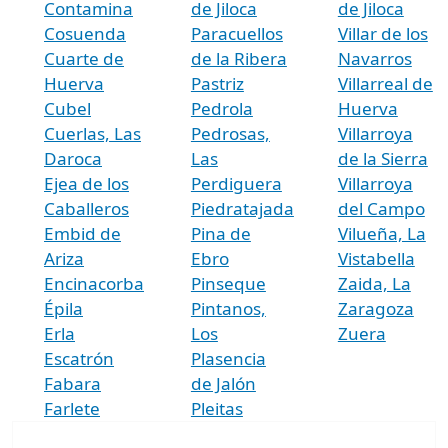
Contamina
de Jiloca
de Jiloca
Cosuenda
Paracuellos
Villar de los
Cuarte de
de la Ribera
Navarros
Huerva
Pastriz
Villarreal de
Cubel
Pedrola
Huerva
Cuerlas, Las
Pedrosas,
Villarroya
Daroca
Las
de la Sierra
Ejea de los
Perdiguera
Villarroya
Caballeros
Piedratajada
del Campo
Embid de
Pina de
Vilueña, La
Ariza
Ebro
Vistabella
Encinacorba
Pinseque
Zaida, La
Épila
Pintanos,
Zaragoza
Erla
Los
Zuera
Escatrón
Plasencia
Fabara
de Jalón
Farlete
Pleitas