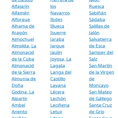
Alfajarín
los
Ruesca
Alfamén
Navarros
Sabiñán
Alforque
Ibdes
Sádaba
Alhama de
Illueca
Salillas de
Aragón
Isuerre
Jalón
Almochuel
Jaraba
Salvatierra
Almolda, La
Jarque
de Esca
Almonacid
Jaulín
Samper del
de la Cuba
Joyosa, La
Salz
Almonacid
Lagata
San Martín
de la Sierra
Langa del
de la Virgen
Almunia de
Castillo
de
Doña
Layana
Moncayo
Godina, La
Lécera
San Mateo
Alpartir
Lechón
de Gállego
Ambel
Leciñena
Santa Cruz
Anento
Letux
de Grío