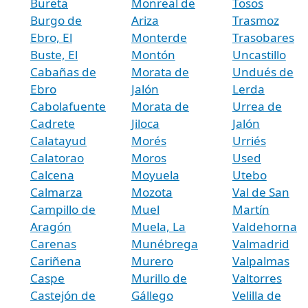
Bureta
Monreal de
Tosos
Burgo de
Ariza
Trasmoz
Ebro, El
Monterde
Trasobares
Buste, El
Montón
Uncastillo
Cabañas de
Morata de
Undués de
Ebro
Jalón
Lerda
Cabolafuente
Morata de
Urrea de
Cadrete
Jiloca
Jalón
Calatayud
Morés
Urriés
Calatorao
Moros
Used
Calcena
Moyuela
Utebo
Calmarza
Mozota
Val de San
Campillo de
Muel
Martín
Aragón
Muela, La
Valdehorna
Carenas
Munébrega
Valmadrid
Cariñena
Murero
Valpalmas
Caspe
Murillo de
Valtorres
Castejón de
Gállego
Velilla de