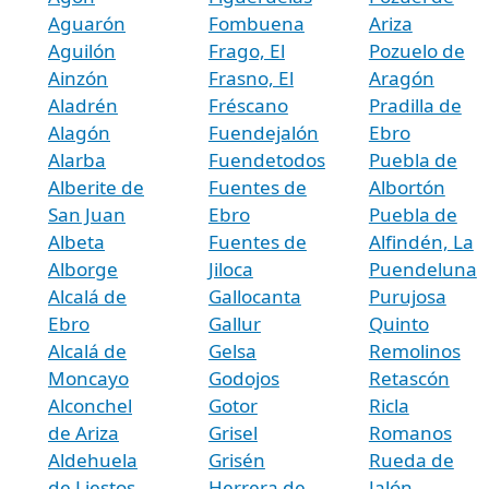
Aguarón
Fombuena
Ariza
Aguilón
Frago, El
Pozuelo de
Ainzón
Frasno, El
Aragón
Aladrén
Fréscano
Pradilla de
Alagón
Fuendejalón
Ebro
Alarba
Fuendetodos
Puebla de
Alberite de
Fuentes de
Albortón
San Juan
Ebro
Puebla de
Albeta
Fuentes de
Alfindén, La
Alborge
Jiloca
Puendeluna
Alcalá de
Gallocanta
Purujosa
Ebro
Gallur
Quinto
Alcalá de
Gelsa
Remolinos
Moncayo
Godojos
Retascón
Alconchel
Gotor
Ricla
de Ariza
Grisel
Romanos
Aldehuela
Grisén
Rueda de
de Liestos
Herrera de
Jalón