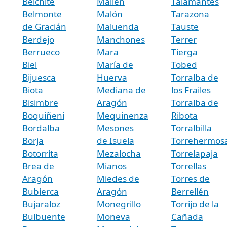
Belchite
Mallén
Talamantes
Belmonte
Malón
Tarazona
de Gracián
Maluenda
Tauste
Berdejo
Manchones
Terrer
Berrueco
Mara
Tierga
Biel
María de
Tobed
Bijuesca
Huerva
Torralba de
Biota
Mediana de
los Frailes
Bisimbre
Aragón
Torralba de
Boquiñeni
Mequinenza
Ribota
Bordalba
Mesones
Torralbilla
Borja
de Isuela
Torrehermos
Botorrita
Mezalocha
Torrelapaja
Brea de
Mianos
Torrellas
Aragón
Miedes de
Torres de
Bubierca
Aragón
Berrellén
Bujaraloz
Monegrillo
Torrijo de la
Bulbuente
Moneva
Cañada