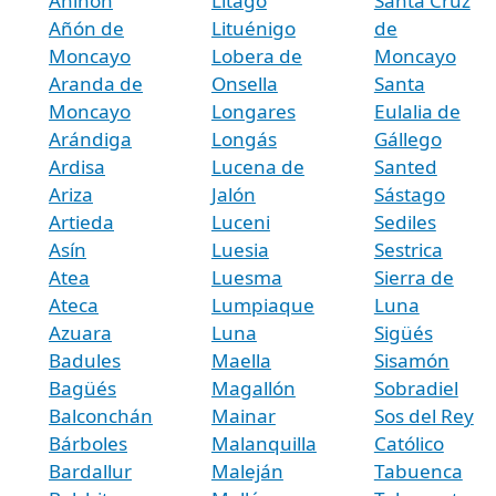
Aniñón
Litago
Santa Cruz
Añón de
Lituénigo
de
Moncayo
Lobera de
Moncayo
Aranda de
Onsella
Santa
Moncayo
Longares
Eulalia de
Arándiga
Longás
Gállego
Ardisa
Lucena de
Santed
Ariza
Jalón
Sástago
Artieda
Luceni
Sediles
Asín
Luesia
Sestrica
Atea
Luesma
Sierra de
Ateca
Lumpiaque
Luna
Azuara
Luna
Sigüés
Badules
Maella
Sisamón
Bagüés
Magallón
Sobradiel
Balconchán
Mainar
Sos del Rey
Bárboles
Malanquilla
Católico
Bardallur
Maleján
Tabuenca