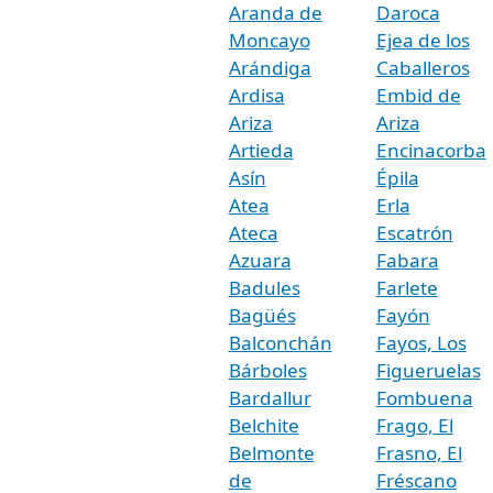
Aranda de
Daroca
Moncayo
Ejea de los
Arándiga
Caballeros
Ardisa
Embid de
Ariza
Ariza
Artieda
Encinacorba
Asín
Épila
Atea
Erla
Ateca
Escatrón
Azuara
Fabara
Badules
Farlete
Bagüés
Fayón
Balconchán
Fayos, Los
Bárboles
Figueruelas
Bardallur
Fombuena
Belchite
Frago, El
Belmonte
Frasno, El
de
Fréscano