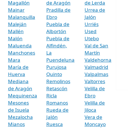
Magallón
de Aragón
de Lerda
Mainar
Pradilla de
Urrea de
Malanquilla
Ebro
Jalón
Maleján
Puebla de
Urriés
Mallén
Albortón
Used
Malón
Puebla de
Utebo
Maluenda
Alfindén,
Val de San
Manchones
La
Martín
Mara
Puendeluna
Valdehorna
María de
Purujosa
Valmadrid
Huerva
Quinto
Valpalmas
Mediana
Remolinos
Valtorres
de Aragón
Retascón
Velilla de
Mequinenza
Ricla
Ebro
Mesones
Romanos
Velilla de
de Isuela
Rueda de
Jiloca
Mezalocha
Jalón
Vera de
Mianos
Ruesca
Moncayo