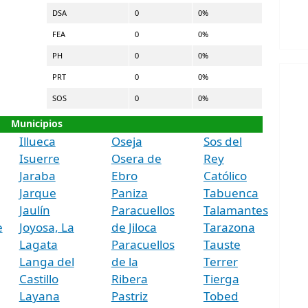
DSA
0
0%
FEA
0
0%
PH
0
0%
PRT
0
0%
SOS
0
0%
Municipios
Illueca
Oseja
Sos del
Isuerre
Osera de
Rey
Jaraba
Ebro
Católico
Jarque
Paniza
Tabuenca
Jaulín
Paracuellos
Talamantes
e
Joyosa, La
de Jiloca
Tarazona
Lagata
Paracuellos
Tauste
Langa del
de la
Terrer
Castillo
Ribera
Tierga
Layana
Pastriz
Tobed