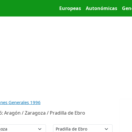
Pasar al contenido principal
Main menu
Europeas
Autonómicas
Gen
ones Generales 1996
: Aragón / Zaragoza / Pradilla de Ebro