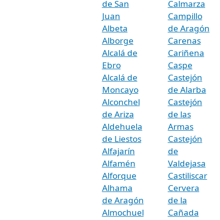
de San
Calmarza
Juan
Campillo
Albeta
de Aragón
Alborge
Carenas
Alcalá de
Cariñena
Ebro
Caspe
Alcalá de
Castejón
Moncayo
de Alarba
Alconchel
Castejón
de Ariza
de las
Aldehuela
Armas
de Liestos
Castejón
Alfajarín
de
Alfamén
Valdejasa
Alforque
Castiliscar
Alhama
Cervera
de Aragón
de la
Almochuel
Cañada