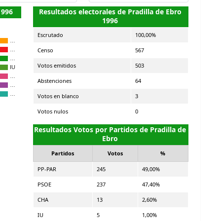
1996
Resultados electorales de Pradilla de Ebro
1996
Escrutado
100,00%
…
Censo
567
…
…
Votos emitidos
503
IU
…
Abstenciones
64
…
…
Votos en blanco
3
Votos nulos
0
Resultados Votos por Partidos de Pradilla de
Ebro
Partidos
Votos
%
PP-PAR
245
49,00%
PSOE
237
47,40%
CHA
13
2,60%
IU
5
1,00%