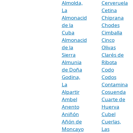
Almolda,
Cerveruela
La
Cetina
Almonacid
Chiprana
de la
Chodes
Cuba
Cimballa
Almonacid
Cinco
de la
Olivas
Sierra
Clarés de
Almunia
Ribota
de Doña
Codo
Godina,
Codos
La
Contamina
Alpartir
Cosuenda
Ambel
Cuarte de
Anento
Huerva
Aniñón
Cubel
Añón de
Cuerlas,
Moncayo
Las