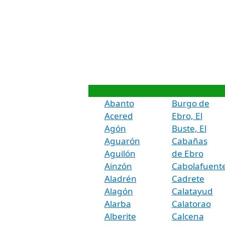
Abanto
Burgo de
Acered
Ebro, El
Agón
Buste, El
Aguarón
Cabañas
Aguilón
de Ebro
Ainzón
Cabolafuent
Aladrén
Cadrete
Alagón
Calatayud
Alarba
Calatorao
Alberite
Calcena