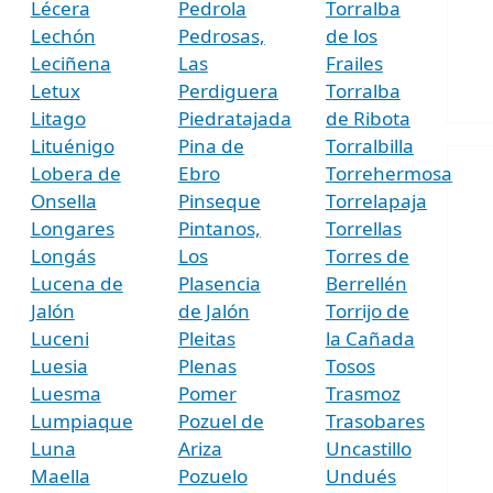
Lécera
Pedrola
Torralba
Lechón
Pedrosas,
de los
Leciñena
Las
Frailes
Letux
Perdiguera
Torralba
Litago
Piedratajada
de Ribota
Lituénigo
Pina de
Torralbilla
Lobera de
Ebro
Torrehermosa
Onsella
Pinseque
Torrelapaja
Longares
Pintanos,
Torrellas
Longás
Los
Torres de
Lucena de
Plasencia
Berrellén
Jalón
de Jalón
Torrijo de
Luceni
Pleitas
la Cañada
Luesia
Plenas
Tosos
Luesma
Pomer
Trasmoz
Lumpiaque
Pozuel de
Trasobares
Luna
Ariza
Uncastillo
Maella
Pozuelo
Undués