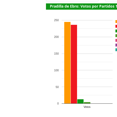
Pradilla de Ebro: Votos por Partidos 
250
200
150
100
50
0
Votos