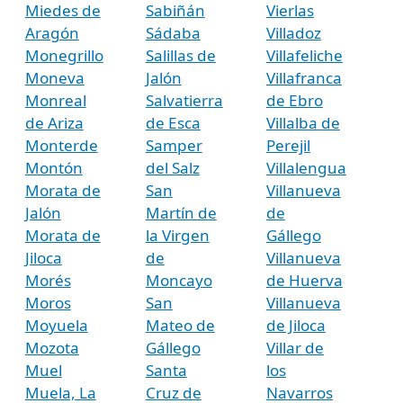
Miedes de
Sabiñán
Vierlas
Aragón
Sádaba
Villadoz
Monegrillo
Salillas de
Villafeliche
Moneva
Jalón
Villafranca
Monreal
Salvatierra
de Ebro
de Ariza
de Esca
Villalba de
Monterde
Samper
Perejil
Montón
del Salz
Villalengua
Morata de
San
Villanueva
Jalón
Martín de
de
Morata de
la Virgen
Gállego
Jiloca
de
Villanueva
Morés
Moncayo
de Huerva
Moros
San
Villanueva
Moyuela
Mateo de
de Jiloca
Mozota
Gállego
Villar de
Muel
Santa
los
Muela, La
Cruz de
Navarros