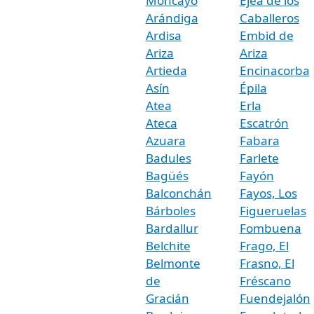
Moncayo
Ejea de los
Arándiga
Caballeros
Ardisa
Embid de
Ariza
Ariza
Artieda
Encinacorba
Asín
Épila
Atea
Erla
Ateca
Escatrón
Azuara
Fabara
Badules
Farlete
Bagüés
Fayón
Balconchán
Fayos, Los
Bárboles
Figueruelas
Bardallur
Fombuena
Belchite
Frago, El
Belmonte
Frasno, El
de
Fréscano
Gracián
Fuendejalón