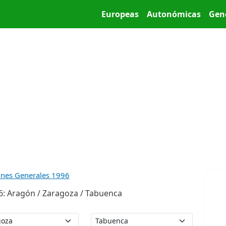
Pasar al contenido principal
Main menu
Europeas
Autonómicas
Gen
ones Generales 1996
6: Aragón / Zaragoza / Tabuenca