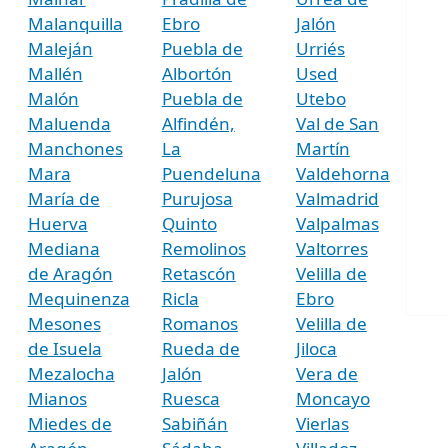
Malanquilla
Ebro
Jalón
Maleján
Puebla de
Urriés
Mallén
Albortón
Used
Malón
Puebla de
Utebo
Maluenda
Alfindén,
Val de San
Manchones
La
Martín
Mara
Puendeluna
Valdehorna
María de
Purujosa
Valmadrid
Huerva
Quinto
Valpalmas
Mediana
Remolinos
Valtorres
de Aragón
Retascón
Velilla de
Mequinenza
Ricla
Ebro
Mesones
Romanos
Velilla de
de Isuela
Rueda de
Jiloca
Mezalocha
Jalón
Vera de
Mianos
Ruesca
Moncayo
Miedes de
Sabiñán
Vierlas