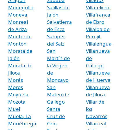
Aragón
Sádaba
Villadoz
Monegrillo
Salillas de
Villafeliche
Moneva
Jalón
Villafranca
Monreal
Salvatierra
de Ebro
de Ariza
de Esca
Villalba de
Monterde
Samper
Perejil
Montón
del Salz
Villalengua
Morata de
San
Villanueva
Jalón
Martín de
de
Morata de
la Virgen
Gállego
Jiloca
de
Villanueva
Morés
Moncayo
de Huerva
Moros
San
Villanueva
Moyuela
Mateo de
de Jiloca
Mozota
Gállego
Villar de
Muel
Santa
los
Muela, La
Cruz de
Navarros
Munébrega
Grío
Villarreal