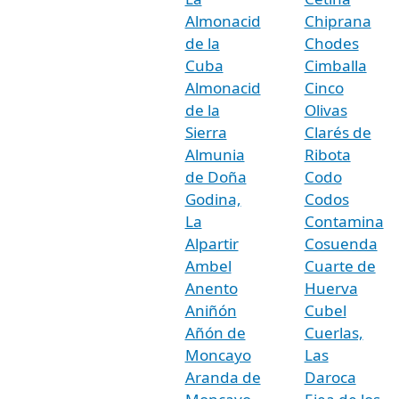
Almonacid
Chiprana
de la
Chodes
Cuba
Cimballa
Almonacid
Cinco
de la
Olivas
Sierra
Clarés de
Almunia
Ribota
de Doña
Codo
Godina,
Codos
La
Contamina
Alpartir
Cosuenda
Ambel
Cuarte de
Anento
Huerva
Aniñón
Cubel
Añón de
Cuerlas,
Moncayo
Las
Aranda de
Daroca