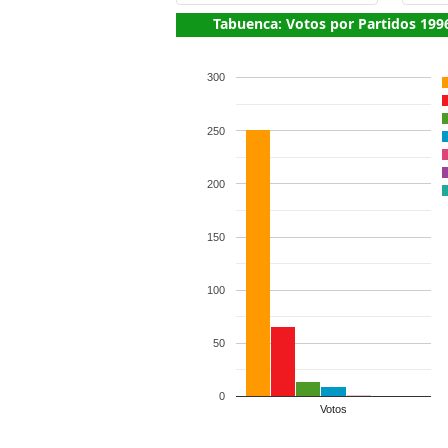
Tabuenca: Votos por Partidos 199
300
250
200
150
100
50
0
Votos