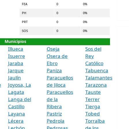
FEA
0
0%
PH
0
0%
PRT
0
0%
SOS
0
0%
Municipios
Illueca
Oseja
Sos del
Isuerre
Osera de
Rey
Jaraba
Ebro
Católico
Jarque
Paniza
Tabuenca
Jaulín
Paracuellos
Talamantes
e
Joyosa, La
de Jiloca
Tarazona
Lagata
Paracuellos
Tauste
Langa del
de la
Terrer
Castillo
Ribera
Tierga
Layana
Pastriz
Tobed
Lécera
Pedrola
Torralba
Lechón
Pedrosas,
de los