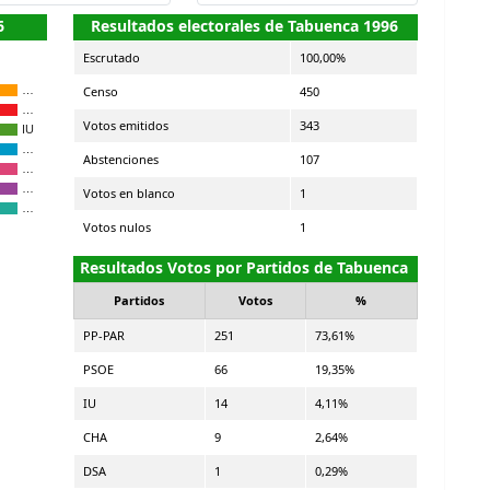
6
Resultados electorales de Tabuenca 1996
Escrutado
100,00%
Censo
450
…
…
Votos emitidos
343
IU
…
Abstenciones
107
…
…
Votos en blanco
1
…
Votos nulos
1
Resultados Votos por Partidos de Tabuenca
Partidos
Votos
%
PP-PAR
251
73,61%
PSOE
66
19,35%
IU
14
4,11%
CHA
9
2,64%
DSA
1
0,29%