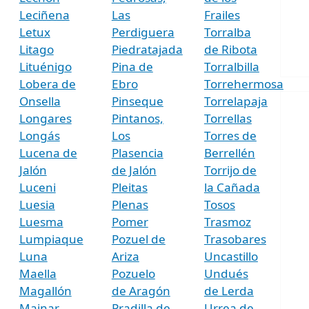
Leciñena
Las
Frailes
Letux
Perdiguera
Torralba
Litago
Piedratajada
de Ribota
Lituénigo
Pina de
Torralbilla
Lobera de
Ebro
Torrehermosa
Onsella
Pinseque
Torrelapaja
Longares
Pintanos,
Torrellas
Longás
Los
Torres de
Lucena de
Plasencia
Berrellén
Jalón
de Jalón
Torrijo de
Luceni
Pleitas
la Cañada
Luesia
Plenas
Tosos
Luesma
Pomer
Trasmoz
Lumpiaque
Pozuel de
Trasobares
Luna
Ariza
Uncastillo
Maella
Pozuelo
Undués
Magallón
de Aragón
de Lerda
Mainar
Pradilla de
Urrea de