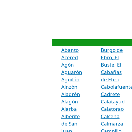
Abanto
Burgo de
Acered
Ebro, El
Agón
Buste, El
Aguarón
Cabañas
Aguilón
de Ebro
Ainzón
Cabolafuent
Aladrén
Cadrete
Alagón
Calatayud
Alarba
Calatorao
Alberite
Calcena
de San
Calmarza
Juan
Campillo