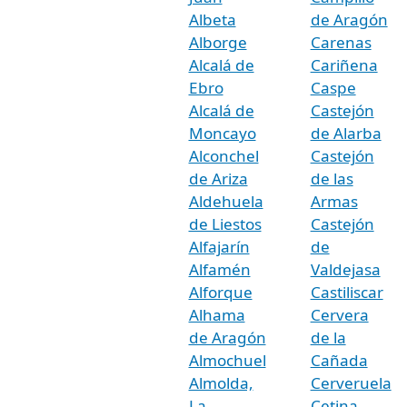
Albeta
de Aragón
Alborge
Carenas
Alcalá de
Cariñena
Ebro
Caspe
Alcalá de
Castejón
Moncayo
de Alarba
Alconchel
Castejón
de Ariza
de las
Aldehuela
Armas
de Liestos
Castejón
Alfajarín
de
Alfamén
Valdejasa
Alforque
Castiliscar
Alhama
Cervera
de Aragón
de la
Almochuel
Cañada
Almolda,
Cerveruela
La
Cetina