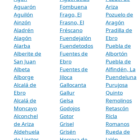
Aguarón
Fombuena
Ariza
Aguilón
Frago, El
Pozuelo de
Ainzón
Frasno, El
Aragón
Aladrén
Fréscano
Pradilla de
Alagón
Fuendejalón
Ebro
Alarba
Fuendetodos
Puebla de
Alberite de
Fuentes de
Albortón
San Juan
Ebro
Puebla de
Albeta
Fuentes de
Alfindén, La
Alborge
Jiloca
Puendeluna
Alcalá de
Gallocanta
Purujosa
Ebro
Gallur
Quinto
Alcalá de
Gelsa
Remolinos
Moncayo
Godojos
Retascón
Alconchel
Gotor
Ricla
de Ariza
Grisel
Romanos
Aldehuela
Grisén
Rueda de
de Liestos
Herrera de
Jalón