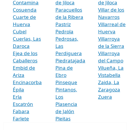
Contamina
de Jiloca
de Jiloca
Cosuenda
Paracuellos
Villar de los
Cuarte de
de la Ribera
Navarros
Huerva
Pastriz
Villarreal de
Cubel
Pedrola
Huerva
Cuerlas, Las
Pedrosas,
Villarroya
Daroca
Las
de la Sierra
Ejea de los
Perdiguera
Villarroya
Caballeros
Piedratajada
del Campo
Embid de
Pina de
Vilueña, La
Ariza
Ebro
Vistabella
Encinacorba
Pinseque
Zaida, La
Épila
Pintanos,
Zaragoza
Erla
Los
Zuera
Escatrón
Plasencia
Fabara
de Jalón
Farlete
Pleitas