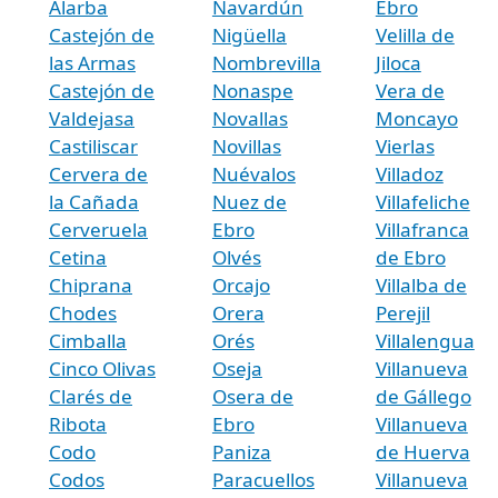
Alarba
Navardún
Ebro
Castejón de
Nigüella
Velilla de
las Armas
Nombrevilla
Jiloca
Castejón de
Nonaspe
Vera de
Valdejasa
Novallas
Moncayo
Castiliscar
Novillas
Vierlas
Cervera de
Nuévalos
Villadoz
la Cañada
Nuez de
Villafeliche
Cerveruela
Ebro
Villafranca
Cetina
Olvés
de Ebro
Chiprana
Orcajo
Villalba de
Chodes
Orera
Perejil
Cimballa
Orés
Villalengua
Cinco Olivas
Oseja
Villanueva
Clarés de
Osera de
de Gállego
Ribota
Ebro
Villanueva
Codo
Paniza
de Huerva
Codos
Paracuellos
Villanueva