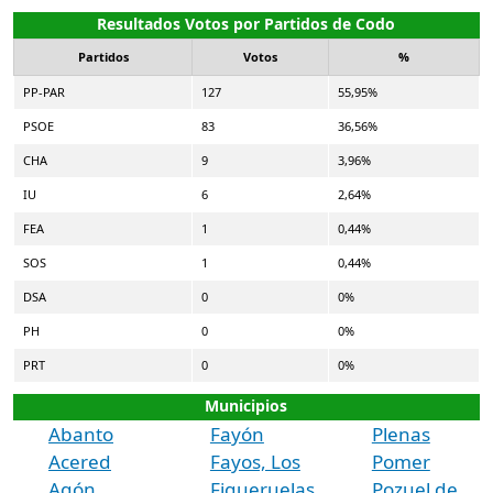
Resultados Votos por Partidos de Codo
Partidos
Votos
%
PP-PAR
127
55,95%
PSOE
83
36,56%
CHA
9
3,96%
IU
6
2,64%
FEA
1
0,44%
SOS
1
0,44%
DSA
0
0%
PH
0
0%
PRT
0
0%
Municipios
Abanto
Fayón
Plenas
Acered
Fayos, Los
Pomer
Agón
Figueruelas
Pozuel de