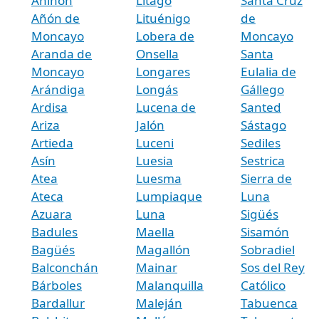
Aniñón
Litago
Santa Cruz
Añón de
Lituénigo
de
Moncayo
Lobera de
Moncayo
Aranda de
Onsella
Santa
Moncayo
Longares
Eulalia de
Arándiga
Longás
Gállego
Ardisa
Lucena de
Santed
Ariza
Jalón
Sástago
Artieda
Luceni
Sediles
Asín
Luesia
Sestrica
Atea
Luesma
Sierra de
Ateca
Lumpiaque
Luna
Azuara
Luna
Sigüés
Badules
Maella
Sisamón
Bagüés
Magallón
Sobradiel
Balconchán
Mainar
Sos del Rey
Bárboles
Malanquilla
Católico
Bardallur
Maleján
Tabuenca