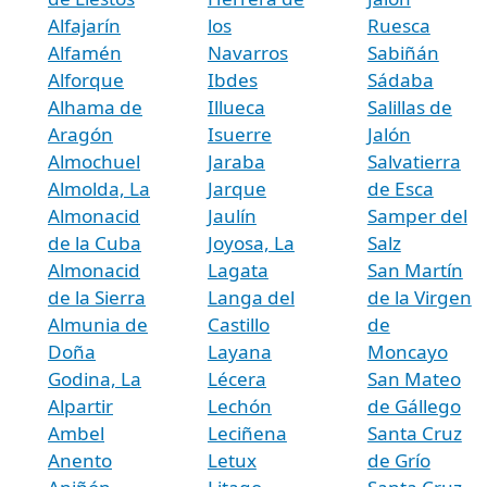
Alfajarín
los
Ruesca
Alfamén
Navarros
Sabiñán
Alforque
Ibdes
Sádaba
Alhama de
Illueca
Salillas de
Aragón
Isuerre
Jalón
Almochuel
Jaraba
Salvatierra
Almolda, La
Jarque
de Esca
Almonacid
Jaulín
Samper del
de la Cuba
Joyosa, La
Salz
Almonacid
Lagata
San Martín
de la Sierra
Langa del
de la Virgen
Almunia de
Castillo
de
Doña
Layana
Moncayo
Godina, La
Lécera
San Mateo
Alpartir
Lechón
de Gállego
Ambel
Leciñena
Santa Cruz
Anento
Letux
de Grío