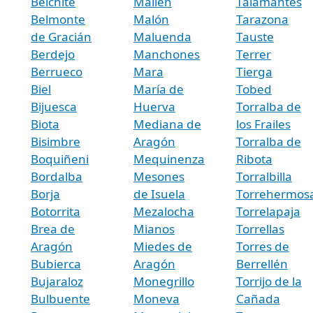
Belchite
Mallén
Talamantes
Belmonte
Malón
Tarazona
de Gracián
Maluenda
Tauste
Berdejo
Manchones
Terrer
Berrueco
Mara
Tierga
Biel
María de
Tobed
Bijuesca
Huerva
Torralba de
Biota
Mediana de
los Frailes
Bisimbre
Aragón
Torralba de
Boquiñeni
Mequinenza
Ribota
Bordalba
Mesones
Torralbilla
Borja
de Isuela
Torrehermos
Botorrita
Mezalocha
Torrelapaja
Brea de
Mianos
Torrellas
Aragón
Miedes de
Torres de
Bubierca
Aragón
Berrellén
Bujaraloz
Monegrillo
Torrijo de la
Bulbuente
Moneva
Cañada