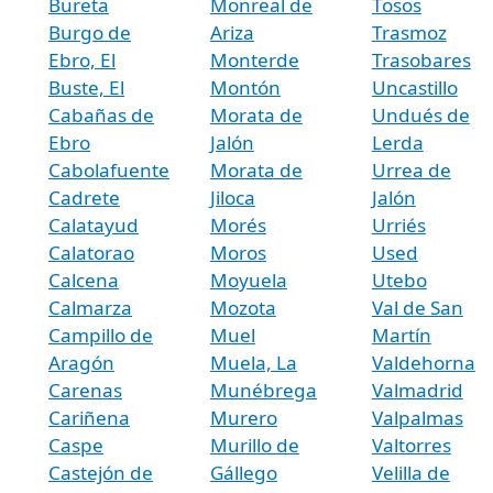
Bureta
Monreal de
Tosos
Burgo de
Ariza
Trasmoz
Ebro, El
Monterde
Trasobares
Buste, El
Montón
Uncastillo
Cabañas de
Morata de
Undués de
Ebro
Jalón
Lerda
Cabolafuente
Morata de
Urrea de
Cadrete
Jiloca
Jalón
Calatayud
Morés
Urriés
Calatorao
Moros
Used
Calcena
Moyuela
Utebo
Calmarza
Mozota
Val de San
Campillo de
Muel
Martín
Aragón
Muela, La
Valdehorna
Carenas
Munébrega
Valmadrid
Cariñena
Murero
Valpalmas
Caspe
Murillo de
Valtorres
Castejón de
Gállego
Velilla de