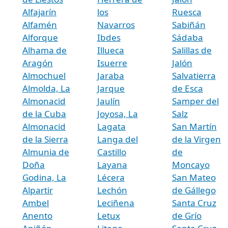
Alfajarín
los
Ruesca
Alfamén
Navarros
Sabiñán
Alforque
Ibdes
Sádaba
Alhama de
Illueca
Salillas de
Aragón
Isuerre
Jalón
Almochuel
Jaraba
Salvatierra
Almolda, La
Jarque
de Esca
Almonacid
Jaulín
Samper del
de la Cuba
Joyosa, La
Salz
Almonacid
Lagata
San Martín
de la Sierra
Langa del
de la Virgen
Almunia de
Castillo
de
Doña
Layana
Moncayo
Godina, La
Lécera
San Mateo
Alpartir
Lechón
de Gállego
Ambel
Leciñena
Santa Cruz
Anento
Letux
de Grío