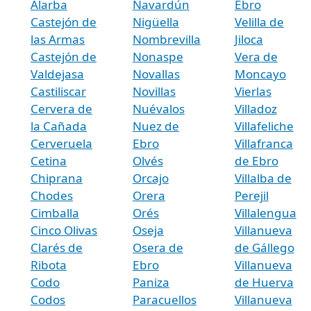
Alarba
Navardún
Ebro
Castejón de
Nigüella
Velilla de
las Armas
Nombrevilla
Jiloca
Castejón de
Nonaspe
Vera de
Valdejasa
Novallas
Moncayo
Castiliscar
Novillas
Vierlas
Cervera de
Nuévalos
Villadoz
la Cañada
Nuez de
Villafeliche
Cerveruela
Ebro
Villafranca
Cetina
Olvés
de Ebro
Chiprana
Orcajo
Villalba de
Chodes
Orera
Perejil
Cimballa
Orés
Villalengua
Cinco Olivas
Oseja
Villanueva
Clarés de
Osera de
de Gállego
Ribota
Ebro
Villanueva
Codo
Paniza
de Huerva
Codos
Paracuellos
Villanueva