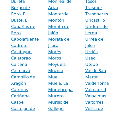
Bureta
Monreal de
Tosos
Burgo de
Ariza
Trasmoz
Ebro, El
Monterde
Trasobares
Buste, El
Montón
Uncastillo
Cabañas de
Morata de
Undués de
Ebro
Jalón
Lerda
Cabolafuente
Morata de
Urrea de
Cadrete
Jiloca
Jalón
Calatayud
Morés
Urriés
Calatorao
Moros
Used
Calcena
Moyuela
Utebo
Calmarza
Mozota
Val de San
Campillo de
Muel
Martín
Aragón
Muela, La
Valdehorna
Carenas
Munébrega
Valmadrid
Cariñena
Murero
Valpalmas
Caspe
Murillo de
Valtorres
Castejón de
Gállego
Velilla de