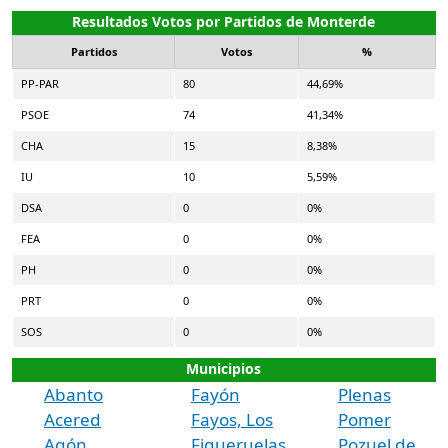
Resultados Votos por Partidos de Monterde
Partidos
Votos
%
PP-PAR
80
44,69%
PSOE
74
41,34%
CHA
15
8,38%
IU
10
5,59%
DSA
0
0%
FEA
0
0%
PH
0
0%
PRT
0
0%
SOS
0
0%
Municipios
Abanto
Fayón
Plenas
Acered
Fayos, Los
Pomer
Agón
Figueruelas
Pozuel de