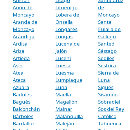
Aniñón
Litago
Santa Cruz
Añón de
Lituénigo
de
Moncayo
Lobera de
Moncayo
Aranda de
Onsella
Santa
Moncayo
Longares
Eulalia de
Arándiga
Longás
Gállego
Ardisa
Lucena de
Santed
Ariza
Jalón
Sástago
Artieda
Luceni
Sediles
Asín
Luesia
Sestrica
Atea
Luesma
Sierra de
Ateca
Lumpiaque
Luna
Azuara
Luna
Sigüés
Badules
Maella
Sisamón
Bagüés
Magallón
Sobradiel
Balconchán
Mainar
Sos del Rey
Bárboles
Malanquilla
Católico
Bardallur
Maleján
Tabuenca