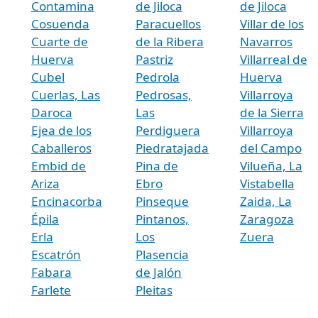
Contamina
de Jiloca
de Jiloca
Cosuenda
Paracuellos
Villar de los
Cuarte de
de la Ribera
Navarros
Huerva
Pastriz
Villarreal de
Cubel
Pedrola
Huerva
Cuerlas, Las
Pedrosas,
Villarroya
Daroca
Las
de la Sierra
Ejea de los
Perdiguera
Villarroya
Caballeros
Piedratajada
del Campo
Embid de
Pina de
Vilueña, La
Ariza
Ebro
Vistabella
Encinacorba
Pinseque
Zaida, La
Épila
Pintanos,
Zaragoza
Erla
Los
Zuera
Escatrón
Plasencia
Fabara
de Jalón
Farlete
Pleitas