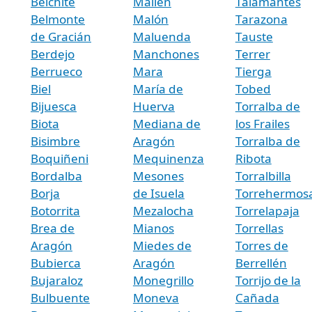
Belchite
Mallén
Talamantes
Belmonte
Malón
Tarazona
de Gracián
Maluenda
Tauste
Berdejo
Manchones
Terrer
Berrueco
Mara
Tierga
Biel
María de
Tobed
Bijuesca
Huerva
Torralba de
Biota
Mediana de
los Frailes
Bisimbre
Aragón
Torralba de
Boquiñeni
Mequinenza
Ribota
Bordalba
Mesones
Torralbilla
Borja
de Isuela
Torrehermos
Botorrita
Mezalocha
Torrelapaja
Brea de
Mianos
Torrellas
Aragón
Miedes de
Torres de
Bubierca
Aragón
Berrellén
Bujaraloz
Monegrillo
Torrijo de la
Bulbuente
Moneva
Cañada