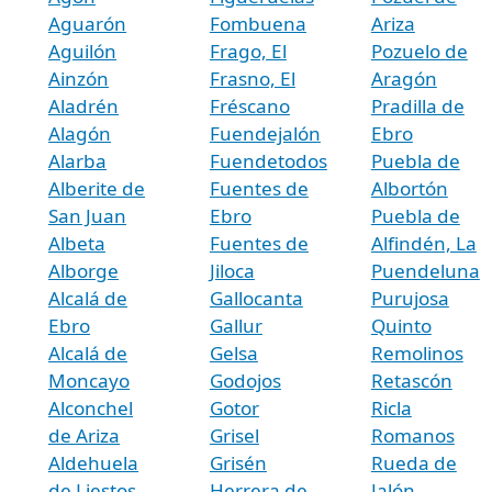
Aguarón
Fombuena
Ariza
Aguilón
Frago, El
Pozuelo de
Ainzón
Frasno, El
Aragón
Aladrén
Fréscano
Pradilla de
Alagón
Fuendejalón
Ebro
Alarba
Fuendetodos
Puebla de
Alberite de
Fuentes de
Albortón
San Juan
Ebro
Puebla de
Albeta
Fuentes de
Alfindén, La
Alborge
Jiloca
Puendeluna
Alcalá de
Gallocanta
Purujosa
Ebro
Gallur
Quinto
Alcalá de
Gelsa
Remolinos
Moncayo
Godojos
Retascón
Alconchel
Gotor
Ricla
de Ariza
Grisel
Romanos
Aldehuela
Grisén
Rueda de
de Liestos
Herrera de
Jalón