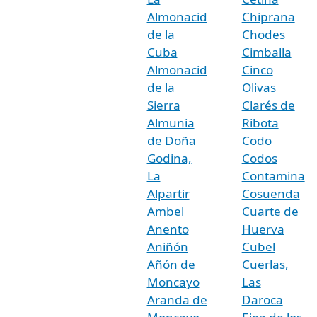
Almonacid
Chiprana
de la
Chodes
Cuba
Cimballa
Almonacid
Cinco
de la
Olivas
Sierra
Clarés de
Almunia
Ribota
de Doña
Codo
Godina,
Codos
La
Contamina
Alpartir
Cosuenda
Ambel
Cuarte de
Anento
Huerva
Aniñón
Cubel
Añón de
Cuerlas,
Moncayo
Las
Aranda de
Daroca