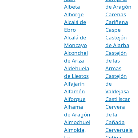
Albeta
de Aragón
Alborge
Carenas
Alcalá de
Cariñena
Ebro
Caspe
Alcalá de
Castejón
Moncayo
de Alarba
Alconchel
Castejón
de Ariza
de las
Aldehuela
Armas
de Liestos
Castejón
Alfajarín
de
Alfamén
Valdejasa
Alforque
Castiliscar
Alhama
Cervera
de Aragón
de la
Almochuel
Cañada
Almolda,
Cerveruela
La
Cetina