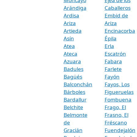
Moncayo
Ejea de los
Arándiga
Caballeros
Ardisa
Embid de
Ariza
Ariza
Artieda
Encinacorba
Asín
Épila
Atea
Erla
Ateca
Escatrón
Azuara
Fabara
Badules
Farlete
Bagüés
Fayón
Balconchán
Fayos, Los
Bárboles
Figueruelas
Bardallur
Fombuena
Belchite
Frago, El
Belmonte
Frasno, El
de
Fréscano
Gracián
Fuendejalón