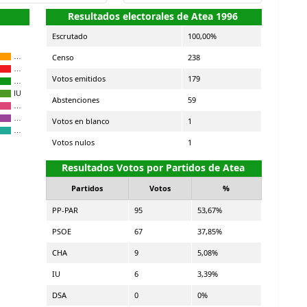
Resultados electorales de Atea 1996
Escrutado
100,00%
Censo
238
…
…
Votos emitidos
179
…
IU
Abstenciones
59
…
…
Votos en blanco
1
…
Votos nulos
1
Resultados Votos por Partidos de Atea
Partidos
Votos
%
PP-PAR
95
53,67%
PSOE
67
37,85%
CHA
9
5,08%
IU
6
3,39%
DSA
0
0%