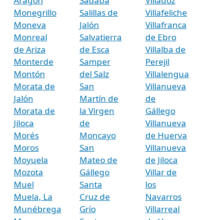
Aragón
Sádaba
Villadoz
Monegrillo
Salillas de
Villafeliche
Moneva
Jalón
Villafranca
Monreal
Salvatierra
de Ebro
de Ariza
de Esca
Villalba de
Monterde
Samper
Perejil
Montón
del Salz
Villalengua
Morata de
San
Villanueva
Jalón
Martín de
de
Morata de
la Virgen
Gállego
Jiloca
de
Villanueva
Morés
Moncayo
de Huerva
Moros
San
Villanueva
Moyuela
Mateo de
de Jiloca
Mozota
Gállego
Villar de
Muel
Santa
los
Muela, La
Cruz de
Navarros
Munébrega
Grío
Villarreal