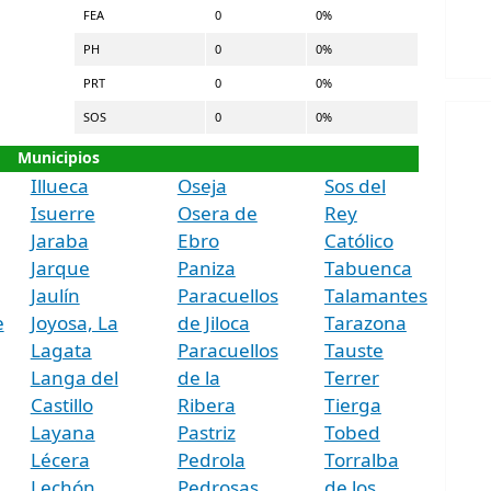
FEA
0
0%
PH
0
0%
PRT
0
0%
SOS
0
0%
Municipios
Illueca
Oseja
Sos del
Isuerre
Osera de
Rey
Jaraba
Ebro
Católico
Jarque
Paniza
Tabuenca
Jaulín
Paracuellos
Talamantes
e
Joyosa, La
de Jiloca
Tarazona
Lagata
Paracuellos
Tauste
Langa del
de la
Terrer
Castillo
Ribera
Tierga
Layana
Pastriz
Tobed
Lécera
Pedrola
Torralba
Lechón
Pedrosas,
de los