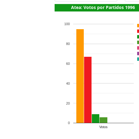
Atea: Votos por Partidos 1996
100
80
60
40
20
0
Votos