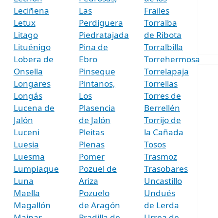
Leciñena
Las
Frailes
Letux
Perdiguera
Torralba
Litago
Piedratajada
de Ribota
Lituénigo
Pina de
Torralbilla
Lobera de
Ebro
Torrehermosa
Onsella
Pinseque
Torrelapaja
Longares
Pintanos,
Torrellas
Longás
Los
Torres de
Lucena de
Plasencia
Berrellén
Jalón
de Jalón
Torrijo de
Luceni
Pleitas
la Cañada
Luesia
Plenas
Tosos
Luesma
Pomer
Trasmoz
Lumpiaque
Pozuel de
Trasobares
Luna
Ariza
Uncastillo
Maella
Pozuelo
Undués
Magallón
de Aragón
de Lerda
Mainar
Pradilla de
Urrea de