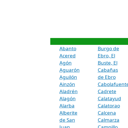
Abanto
Burgo de
Acered
Ebro, El
Agón
Buste, El
Aguarón
Cabañas
Aguilón
de Ebro
Ainzón
Cabolafuent
Aladrén
Cadrete
Alagón
Calatayud
Alarba
Calatorao
Alberite
Calcena
de San
Calmarza
Juan
Campillo