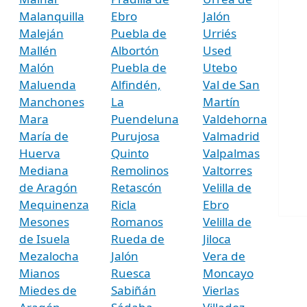
Malanquilla
Ebro
Jalón
Maleján
Puebla de
Urriés
Mallén
Albortón
Used
Malón
Puebla de
Utebo
Maluenda
Alfindén,
Val de San
Manchones
La
Martín
Mara
Puendeluna
Valdehorna
María de
Purujosa
Valmadrid
Huerva
Quinto
Valpalmas
Mediana
Remolinos
Valtorres
de Aragón
Retascón
Velilla de
Mequinenza
Ricla
Ebro
Mesones
Romanos
Velilla de
de Isuela
Rueda de
Jiloca
Mezalocha
Jalón
Vera de
Mianos
Ruesca
Moncayo
Miedes de
Sabiñán
Vierlas