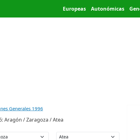
Pasar al contenido principal
Main menu
Europeas
Autonómicas
Gen
ones Generales 1996
: Aragón / Zaragoza / Atea