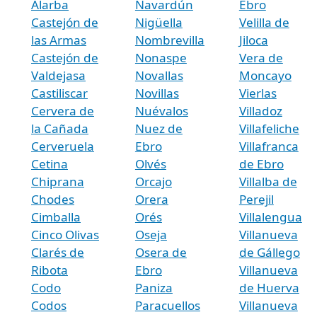
Alarba
Navardún
Ebro
Castejón de
Nigüella
Velilla de
las Armas
Nombrevilla
Jiloca
Castejón de
Nonaspe
Vera de
Valdejasa
Novallas
Moncayo
Castiliscar
Novillas
Vierlas
Cervera de
Nuévalos
Villadoz
la Cañada
Nuez de
Villafeliche
Cerveruela
Ebro
Villafranca
Cetina
Olvés
de Ebro
Chiprana
Orcajo
Villalba de
Chodes
Orera
Perejil
Cimballa
Orés
Villalengua
Cinco Olivas
Oseja
Villanueva
Clarés de
Osera de
de Gállego
Ribota
Ebro
Villanueva
Codo
Paniza
de Huerva
Codos
Paracuellos
Villanueva