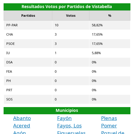
Resultados Votos por Partidos de Vistabella
Partidos
Votos
%
PP-PAR
10
58,82%
CHA
3
17,65%
PSOE
3
17,65%
IU
1
5,88%
DSA
0
0%
FEA
0
0%
PH
0
0%
PRT
0
0%
SOS
0
0%
Municipios
Abanto
Fayón
Plenas
Acered
Fayos, Los
Pomer
Agón
Figueruelas
Pozuel de