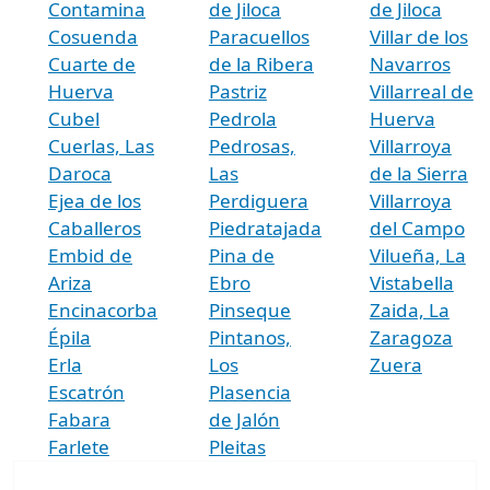
Contamina
de Jiloca
de Jiloca
Cosuenda
Paracuellos
Villar de los
Cuarte de
de la Ribera
Navarros
Huerva
Pastriz
Villarreal de
Cubel
Pedrola
Huerva
Cuerlas, Las
Pedrosas,
Villarroya
Daroca
Las
de la Sierra
Ejea de los
Perdiguera
Villarroya
Caballeros
Piedratajada
del Campo
Embid de
Pina de
Vilueña, La
Ariza
Ebro
Vistabella
Encinacorba
Pinseque
Zaida, La
Épila
Pintanos,
Zaragoza
Erla
Los
Zuera
Escatrón
Plasencia
Fabara
de Jalón
Farlete
Pleitas