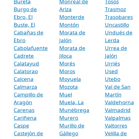
Bureta
Monreal de
Tosos
Burgo de
Ariza
Trasmoz
Ebro, El
Monterde
Trasobares
Buste, El
Montón
Uncastillo
Cabañas de
Morata de
Undués de
Ebro
Jalón
Lerda
Cabolafuente
Morata de
Urrea de
Cadrete
Jiloca
Jalón
Calatayud
Morés
Urriés
Calatorao
Moros
Used
Calcena
Moyuela
Utebo
Calmarza
Mozota
Val de San
Campillo de
Muel
Martín
Aragón
Muela, La
Valdehorna
Carenas
Munébrega
Valmadrid
Cariñena
Murero
Valpalmas
Caspe
Murillo de
Valtorres
Castejón de
Gállego
Velilla de