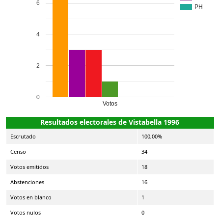
6
PH
4
2
0
Votos
Resultados electorales de Vistabella 1996
Escrutado
100,00%
Censo
34
Votos emitidos
18
Abstenciones
16
Votos en blanco
1
Votos nulos
0