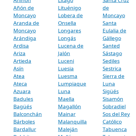
Aniñón
Litago
Santa Cruz
Añón de
Lituénigo
de
Moncayo
Lobera de
Moncayo
Aranda de
Onsella
Santa
Moncayo
Longares
Eulalia de
Arándiga
Longás
Gállego
Ardisa
Lucena de
Santed
Ariza
Jalón
Sástago
Artieda
Luceni
Sediles
Asín
Luesia
Sestrica
Atea
Luesma
Sierra de
Ateca
Lumpiaque
Luna
Azuara
Luna
Sigüés
Badules
Maella
Sisamón
Bagüés
Magallón
Sobradiel
Balconchán
Mainar
Sos del Rey
Bárboles
Malanquilla
Católico
Bardallur
Maleján
Tabuenca