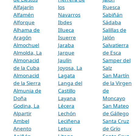
Alfajarín
los
Ruesca
Alfamén
Navarros
Sabiñán
Alforque
Ibdes
Sádaba
Alhama de
Illueca
Salillas de
Aragón
Isuerre
Jalón
Almochuel
Jaraba
Salvatierra
Almolda, La
Jarque
de Esca
Almonacid
Jaulín
Samper del
de la Cuba
Joyosa, La
Salz
Almonacid
Lagata
San Martín
de la Sierra
Langa del
de la Virgen
Almunia de
Castillo
de
Doña
Layana
Moncayo
Godina, La
Lécera
San Mateo
Alpartir
Lechón
de Gállego
Ambel
Leciñena
Santa Cruz
Anento
Letux
de Grío