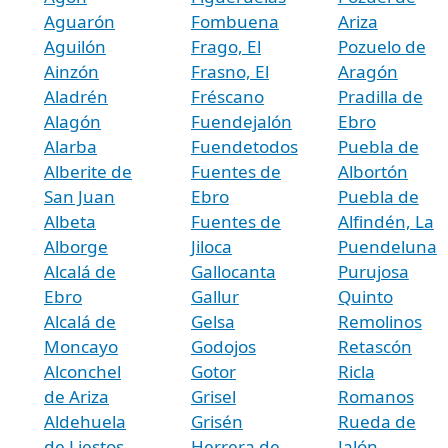
Aguarón
Fombuena
Ariza
Aguilón
Frago, El
Pozuelo de
Ainzón
Frasno, El
Aragón
Aladrén
Fréscano
Pradilla de
Alagón
Fuendejalón
Ebro
Alarba
Fuendetodos
Puebla de
Alberite de
Fuentes de
Albortón
San Juan
Ebro
Puebla de
Albeta
Fuentes de
Alfindén, La
Alborge
Jiloca
Puendeluna
Alcalá de
Gallocanta
Purujosa
Ebro
Gallur
Quinto
Alcalá de
Gelsa
Remolinos
Moncayo
Godojos
Retascón
Alconchel
Gotor
Ricla
de Ariza
Grisel
Romanos
Aldehuela
Grisén
Rueda de
de Liestos
Herrera de
Jalón