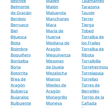
Belchite
Mallén
Talamantes
Belmonte
Malón
Tarazona
de Gracián
Maluenda
Tauste
Berdejo
Manchones
Terrer
Berrueco
Mara
Tierga
Biel
María de
Tobed
Bijuesca
Huerva
Torralba de
Biota
Mediana de
los Frailes
Bisimbre
Aragón
Torralba de
Boquiñeni
Mequinenza
Ribota
Bordalba
Mesones
Torralbilla
Borja
de Isuela
Torrehermos
Botorrita
Mezalocha
Torrelapaja
Brea de
Mianos
Torrellas
Aragón
Miedes de
Torres de
Bubierca
Aragón
Berrellén
Bujaraloz
Monegrillo
Torrijo de la
Bulbuente
Moneva
Cañada