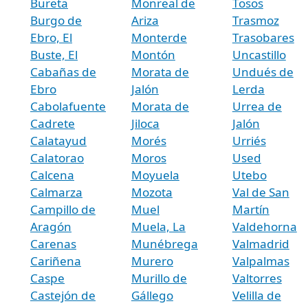
Bureta
Monreal de
Tosos
Burgo de
Ariza
Trasmoz
Ebro, El
Monterde
Trasobares
Buste, El
Montón
Uncastillo
Cabañas de
Morata de
Undués de
Ebro
Jalón
Lerda
Cabolafuente
Morata de
Urrea de
Cadrete
Jiloca
Jalón
Calatayud
Morés
Urriés
Calatorao
Moros
Used
Calcena
Moyuela
Utebo
Calmarza
Mozota
Val de San
Campillo de
Muel
Martín
Aragón
Muela, La
Valdehorna
Carenas
Munébrega
Valmadrid
Cariñena
Murero
Valpalmas
Caspe
Murillo de
Valtorres
Castejón de
Gállego
Velilla de