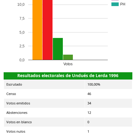
PH
10,0
7,5
5,0
2,5
0,0
Votos
Resultados electorales de Undués de Lerda 1996
Escrutado
100,00%
Censo
46
Votos emitidos
34
Abstenciones
12
Votos en blanco
0
Votos nulos
1