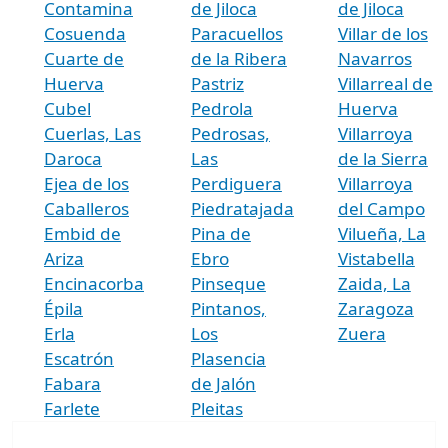
Contamina
de Jiloca
de Jiloca
Cosuenda
Paracuellos
Villar de los
Cuarte de
de la Ribera
Navarros
Huerva
Pastriz
Villarreal de
Cubel
Pedrola
Huerva
Cuerlas, Las
Pedrosas,
Villarroya
Daroca
Las
de la Sierra
Ejea de los
Perdiguera
Villarroya
Caballeros
Piedratajada
del Campo
Embid de
Pina de
Vilueña, La
Ariza
Ebro
Vistabella
Encinacorba
Pinseque
Zaida, La
Épila
Pintanos,
Zaragoza
Erla
Los
Zuera
Escatrón
Plasencia
Fabara
de Jalón
Farlete
Pleitas