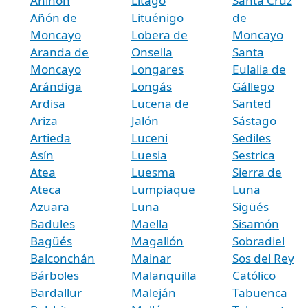
Aniñón
Litago
Santa Cruz
Añón de
Lituénigo
de
Moncayo
Lobera de
Moncayo
Aranda de
Onsella
Santa
Moncayo
Longares
Eulalia de
Arándiga
Longás
Gállego
Ardisa
Lucena de
Santed
Ariza
Jalón
Sástago
Artieda
Luceni
Sediles
Asín
Luesia
Sestrica
Atea
Luesma
Sierra de
Ateca
Lumpiaque
Luna
Azuara
Luna
Sigüés
Badules
Maella
Sisamón
Bagüés
Magallón
Sobradiel
Balconchán
Mainar
Sos del Rey
Bárboles
Malanquilla
Católico
Bardallur
Maleján
Tabuenca