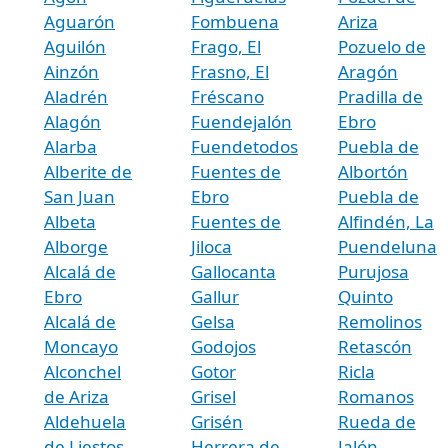
Aguarón
Fombuena
Ariza
Aguilón
Frago, El
Pozuelo de
Ainzón
Frasno, El
Aragón
Aladrén
Fréscano
Pradilla de
Alagón
Fuendejalón
Ebro
Alarba
Fuendetodos
Puebla de
Alberite de
Fuentes de
Albortón
San Juan
Ebro
Puebla de
Albeta
Fuentes de
Alfindén, La
Alborge
Jiloca
Puendeluna
Alcalá de
Gallocanta
Purujosa
Ebro
Gallur
Quinto
Alcalá de
Gelsa
Remolinos
Moncayo
Godojos
Retascón
Alconchel
Gotor
Ricla
de Ariza
Grisel
Romanos
Aldehuela
Grisén
Rueda de
de Liestos
Herrera de
Jalón