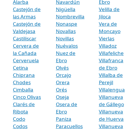
Alarba
Navardún
Ebro
Castejón de
Nigüella
Velilla de
las Armas
Nombrevilla
Jiloca
Castejón de
Nonaspe
Vera de
Valdejasa
Novallas
Moncayo
Castiliscar
Novillas
Vierlas
Cervera de
Nuévalos
Villadoz
la Cañada
Nuez de
Villafeliche
Cerveruela
Ebro
Villafranca
Cetina
Olvés
de Ebro
Chiprana
Orcajo
Villalba de
Chodes
Orera
Perejil
Cimballa
Orés
Villalengua
Cinco Olivas
Oseja
Villanueva
Clarés de
Osera de
de Gállego
Ribota
Ebro
Villanueva
Codo
Paniza
de Huerva
Codos
Paracuellos
Villanueva