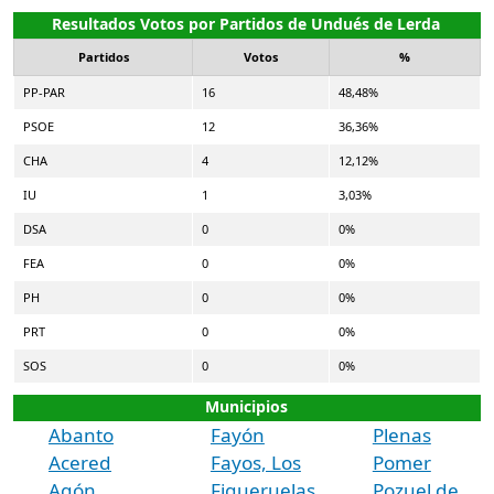
Resultados Votos por Partidos de Undués de Lerda
Partidos
Votos
%
PP-PAR
16
48,48%
PSOE
12
36,36%
CHA
4
12,12%
IU
1
3,03%
DSA
0
0%
FEA
0
0%
PH
0
0%
PRT
0
0%
SOS
0
0%
Municipios
Abanto
Fayón
Plenas
Acered
Fayos, Los
Pomer
Agón
Figueruelas
Pozuel de