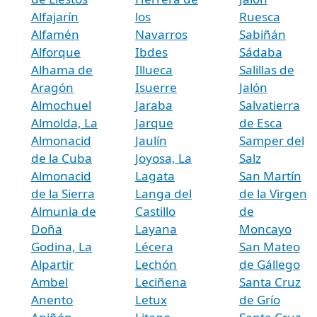
Alfajarín
los
Ruesca
Alfamén
Navarros
Sabiñán
Alforque
Ibdes
Sádaba
Alhama de
Illueca
Salillas de
Aragón
Isuerre
Jalón
Almochuel
Jaraba
Salvatierra
Almolda, La
Jarque
de Esca
Almonacid
Jaulín
Samper del
de la Cuba
Joyosa, La
Salz
Almonacid
Lagata
San Martín
de la Sierra
Langa del
de la Virgen
Almunia de
Castillo
de
Doña
Layana
Moncayo
Godina, La
Lécera
San Mateo
Alpartir
Lechón
de Gállego
Ambel
Leciñena
Santa Cruz
Anento
Letux
de Grío