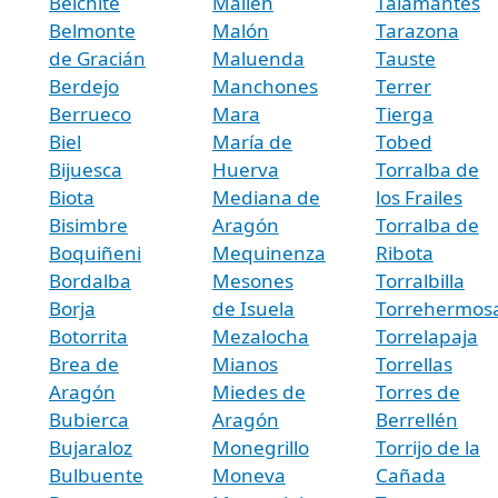
Belchite
Mallén
Talamantes
Belmonte
Malón
Tarazona
de Gracián
Maluenda
Tauste
Berdejo
Manchones
Terrer
Berrueco
Mara
Tierga
Biel
María de
Tobed
Bijuesca
Huerva
Torralba de
Biota
Mediana de
los Frailes
Bisimbre
Aragón
Torralba de
Boquiñeni
Mequinenza
Ribota
Bordalba
Mesones
Torralbilla
Borja
de Isuela
Torrehermos
Botorrita
Mezalocha
Torrelapaja
Brea de
Mianos
Torrellas
Aragón
Miedes de
Torres de
Bubierca
Aragón
Berrellén
Bujaraloz
Monegrillo
Torrijo de la
Bulbuente
Moneva
Cañada