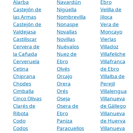
Alarba
Navardún
Ebro
Castejón de
Nigüella
Velilla de
las Armas
Nombrevilla
Jiloca
Castejón de
Nonaspe
Vera de
Valdejasa
Novallas
Moncayo
Castiliscar
Novillas
Vierlas
Cervera de
Nuévalos
Villadoz
la Cañada
Nuez de
Villafeliche
Cerveruela
Ebro
Villafranca
Cetina
Olvés
de Ebro
Chiprana
Orcajo
Villalba de
Chodes
Orera
Perejil
Cimballa
Orés
Villalengua
Cinco Olivas
Oseja
Villanueva
Clarés de
Osera de
de Gállego
Ribota
Ebro
Villanueva
Codo
Paniza
de Huerva
Codos
Paracuellos
Villanueva