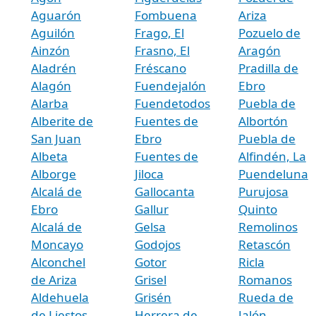
Aguarón
Fombuena
Ariza
Aguilón
Frago, El
Pozuelo de
Ainzón
Frasno, El
Aragón
Aladrén
Fréscano
Pradilla de
Alagón
Fuendejalón
Ebro
Alarba
Fuendetodos
Puebla de
Alberite de
Fuentes de
Albortón
San Juan
Ebro
Puebla de
Albeta
Fuentes de
Alfindén, La
Alborge
Jiloca
Puendeluna
Alcalá de
Gallocanta
Purujosa
Ebro
Gallur
Quinto
Alcalá de
Gelsa
Remolinos
Moncayo
Godojos
Retascón
Alconchel
Gotor
Ricla
de Ariza
Grisel
Romanos
Aldehuela
Grisén
Rueda de
de Liestos
Herrera de
Jalón