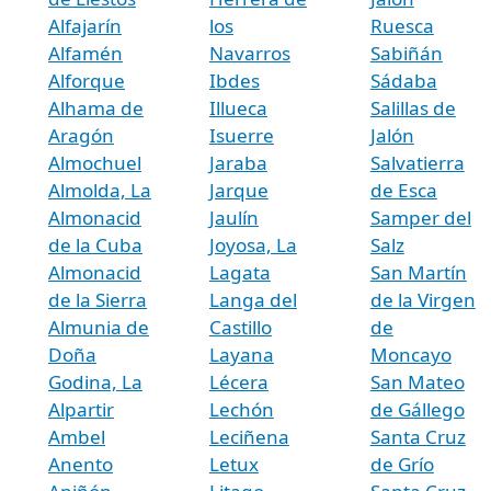
Alfajarín
los
Ruesca
Alfamén
Navarros
Sabiñán
Alforque
Ibdes
Sádaba
Alhama de
Illueca
Salillas de
Aragón
Isuerre
Jalón
Almochuel
Jaraba
Salvatierra
Almolda, La
Jarque
de Esca
Almonacid
Jaulín
Samper del
de la Cuba
Joyosa, La
Salz
Almonacid
Lagata
San Martín
de la Sierra
Langa del
de la Virgen
Almunia de
Castillo
de
Doña
Layana
Moncayo
Godina, La
Lécera
San Mateo
Alpartir
Lechón
de Gállego
Ambel
Leciñena
Santa Cruz
Anento
Letux
de Grío