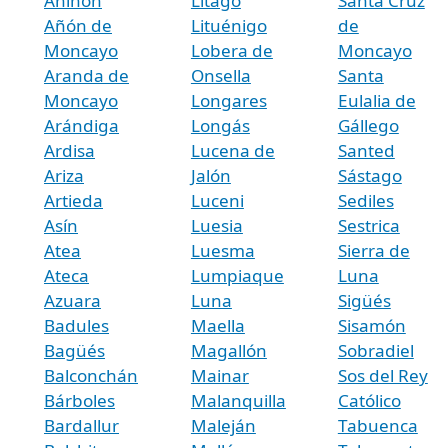
Aniñón
Litago
Santa Cruz
Añón de
Lituénigo
de
Moncayo
Lobera de
Moncayo
Aranda de
Onsella
Santa
Moncayo
Longares
Eulalia de
Arándiga
Longás
Gállego
Ardisa
Lucena de
Santed
Ariza
Jalón
Sástago
Artieda
Luceni
Sediles
Asín
Luesia
Sestrica
Atea
Luesma
Sierra de
Ateca
Lumpiaque
Luna
Azuara
Luna
Sigüés
Badules
Maella
Sisamón
Bagüés
Magallón
Sobradiel
Balconchán
Mainar
Sos del Rey
Bárboles
Malanquilla
Católico
Bardallur
Maleján
Tabuenca