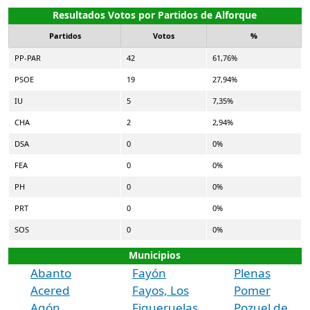
Resultados Votos por Partidos de Alforque
Partidos
Votos
%
PP-PAR
42
61,76%
PSOE
19
27,94%
IU
5
7,35%
CHA
2
2,94%
DSA
0
0%
FEA
0
0%
PH
0
0%
PRT
0
0%
SOS
0
0%
Municipios
Abanto
Fayón
Plenas
Acered
Fayos, Los
Pomer
Agón
Figueruelas
Pozuel de