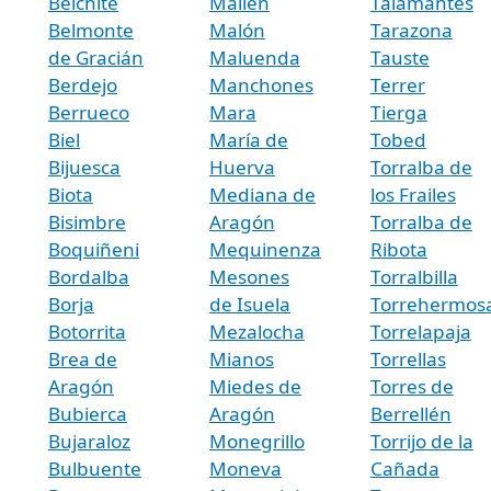
Belchite
Mallén
Talamantes
Belmonte
Malón
Tarazona
de Gracián
Maluenda
Tauste
Berdejo
Manchones
Terrer
Berrueco
Mara
Tierga
Biel
María de
Tobed
Bijuesca
Huerva
Torralba de
Biota
Mediana de
los Frailes
Bisimbre
Aragón
Torralba de
Boquiñeni
Mequinenza
Ribota
Bordalba
Mesones
Torralbilla
Borja
de Isuela
Torrehermos
Botorrita
Mezalocha
Torrelapaja
Brea de
Mianos
Torrellas
Aragón
Miedes de
Torres de
Bubierca
Aragón
Berrellén
Bujaraloz
Monegrillo
Torrijo de la
Bulbuente
Moneva
Cañada