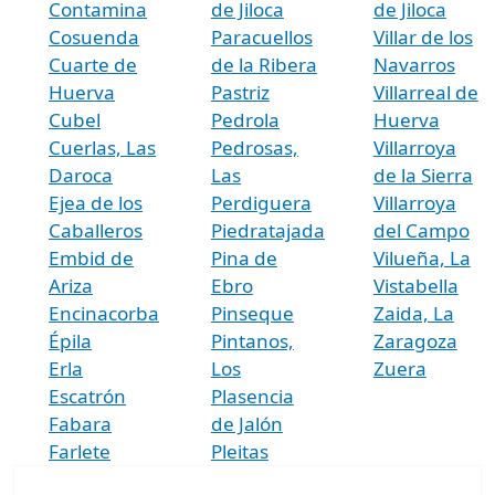
Contamina
de Jiloca
de Jiloca
Cosuenda
Paracuellos
Villar de los
Cuarte de
de la Ribera
Navarros
Huerva
Pastriz
Villarreal de
Cubel
Pedrola
Huerva
Cuerlas, Las
Pedrosas,
Villarroya
Daroca
Las
de la Sierra
Ejea de los
Perdiguera
Villarroya
Caballeros
Piedratajada
del Campo
Embid de
Pina de
Vilueña, La
Ariza
Ebro
Vistabella
Encinacorba
Pinseque
Zaida, La
Épila
Pintanos,
Zaragoza
Erla
Los
Zuera
Escatrón
Plasencia
Fabara
de Jalón
Farlete
Pleitas