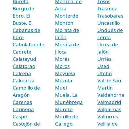
Bureta
Monreal de
Tosos
Burgo de
Ariza
Trasmoz
Ebro, El
Monterde
Trasobares
Buste, El
Montón
Uncastillo
Cabañas de
Morata de
Undués de
Ebro
Jalón
Lerda
Cabolafuente
Morata de
Urrea de
Cadrete
Jiloca
Jalón
Calatayud
Morés
Urriés
Calatorao
Moros
Used
Calcena
Moyuela
Utebo
Calmarza
Mozota
Val de San
Campillo de
Muel
Martín
Aragón
Muela, La
Valdehorna
Carenas
Munébrega
Valmadrid
Cariñena
Murero
Valpalmas
Caspe
Murillo de
Valtorres
Castejón de
Gállego
Velilla de