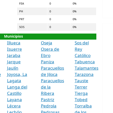
FEA
0
0%
PH
0
0%
PRT
0
0%
SOS
0
0%
Municipios
Illueca
Oseja
Sos del
Isuerre
Osera de
Rey
Jaraba
Ebro
Católico
Jarque
Paniza
Tabuenca
Jaulín
Paracuellos
Talamantes
e
Joyosa, La
de Jiloca
Tarazona
Lagata
Paracuellos
Tauste
Langa del
de la
Terrer
Castillo
Ribera
Tierga
Layana
Pastriz
Tobed
Lécera
Pedrola
Torralba
Lechón
Pedrosas,
de los