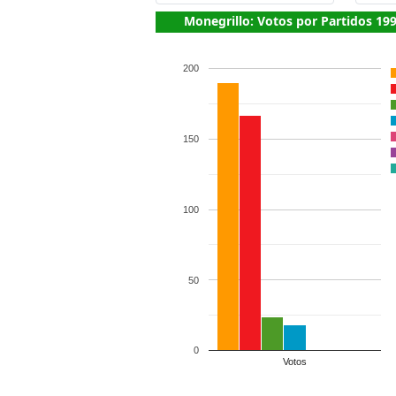
Monegrillo: Votos por Partidos 19
200
150
100
50
0
Votos