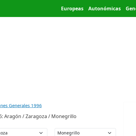
Pasar al contenido principal
Main menu
Europeas
Autonómicas
Gen
ones Generales 1996
: Aragón / Zaragoza / Monegrillo