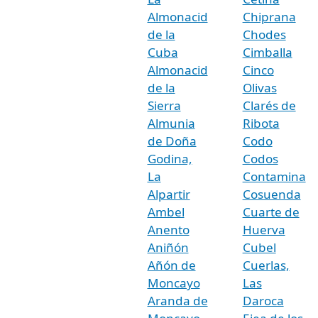
Almonacid
Chiprana
de la
Chodes
Cuba
Cimballa
Almonacid
Cinco
de la
Olivas
Sierra
Clarés de
Almunia
Ribota
de Doña
Codo
Godina,
Codos
La
Contamina
Alpartir
Cosuenda
Ambel
Cuarte de
Anento
Huerva
Aniñón
Cubel
Añón de
Cuerlas,
Moncayo
Las
Aranda de
Daroca