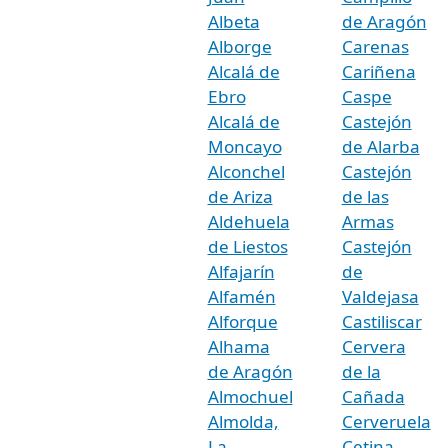
Albeta
de Aragón
Alborge
Carenas
Alcalá de
Cariñena
Ebro
Caspe
Alcalá de
Castejón
Moncayo
de Alarba
Alconchel
Castejón
de Ariza
de las
Aldehuela
Armas
de Liestos
Castejón
Alfajarín
de
Alfamén
Valdejasa
Alforque
Castiliscar
Alhama
Cervera
de Aragón
de la
Almochuel
Cañada
Almolda,
Cerveruela
La
Cetina