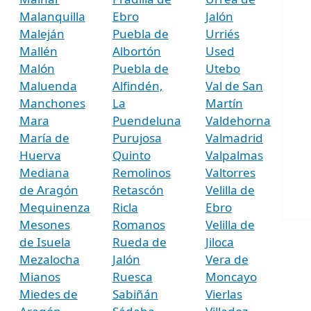
Malanquilla
Ebro
Jalón
Maleján
Puebla de
Urriés
Mallén
Albortón
Used
Malón
Puebla de
Utebo
Maluenda
Alfindén,
Val de San
Manchones
La
Martín
Mara
Puendeluna
Valdehorna
María de
Purujosa
Valmadrid
Huerva
Quinto
Valpalmas
Mediana
Remolinos
Valtorres
de Aragón
Retascón
Velilla de
Mequinenza
Ricla
Ebro
Mesones
Romanos
Velilla de
de Isuela
Rueda de
Jiloca
Mezalocha
Jalón
Vera de
Mianos
Ruesca
Moncayo
Miedes de
Sabiñán
Vierlas