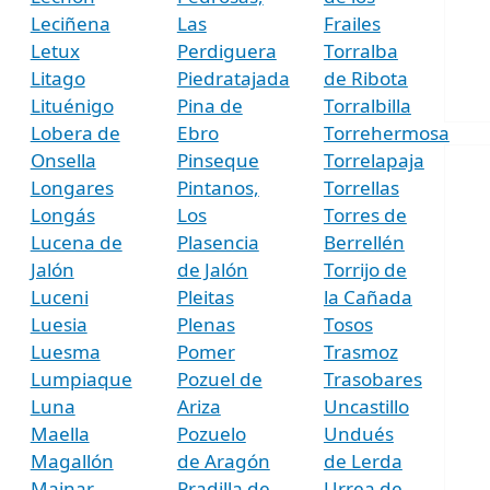
Leciñena
Las
Frailes
Letux
Perdiguera
Torralba
Litago
Piedratajada
de Ribota
Lituénigo
Pina de
Torralbilla
Lobera de
Ebro
Torrehermosa
Onsella
Pinseque
Torrelapaja
Longares
Pintanos,
Torrellas
Longás
Los
Torres de
Lucena de
Plasencia
Berrellén
Jalón
de Jalón
Torrijo de
Luceni
Pleitas
la Cañada
Luesia
Plenas
Tosos
Luesma
Pomer
Trasmoz
Lumpiaque
Pozuel de
Trasobares
Luna
Ariza
Uncastillo
Maella
Pozuelo
Undués
Magallón
de Aragón
de Lerda
Mainar
Pradilla de
Urrea de