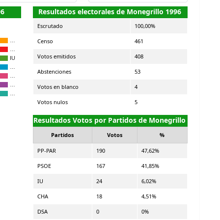
96
Resultados electorales de Monegrillo 1996
Escrutado
100,00%
Censo
461
…
…
Votos emitidos
408
IU
…
Abstenciones
53
…
…
Votos en blanco
4
…
Votos nulos
5
Resultados Votos por Partidos de Monegrillo
Partidos
Votos
%
PP-PAR
190
47,62%
PSOE
167
41,85%
IU
24
6,02%
CHA
18
4,51%
DSA
0
0%