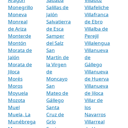
Aragón
Sádaba
Villadoz
Monegrillo
Salillas de
Villafeliche
Moneva
Jalón
Villafranca
Monreal
Salvatierra
de Ebro
de Ariza
de Esca
Villalba de
Monterde
Samper
Perejil
Montón
del Salz
Villalengua
Morata de
San
Villanueva
Jalón
Martín de
de
Morata de
la Virgen
Gállego
Jiloca
de
Villanueva
Morés
Moncayo
de Huerva
Moros
San
Villanueva
Moyuela
Mateo de
de Jiloca
Mozota
Gállego
Villar de
Muel
Santa
los
Muela, La
Cruz de
Navarros
Munébrega
Grío
Villarreal