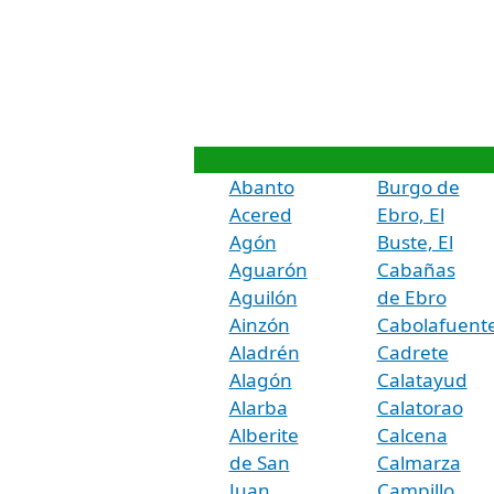
Abanto
Burgo de
Acered
Ebro, El
Agón
Buste, El
Aguarón
Cabañas
Aguilón
de Ebro
Ainzón
Cabolafuent
Aladrén
Cadrete
Alagón
Calatayud
Alarba
Calatorao
Alberite
Calcena
de San
Calmarza
Juan
Campillo