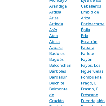
Moncayo
Ejea de los
Arándiga
Caballeros
Ardisa
Embid de
Ariza
Ariza
Artieda
Encinacorba
Asín
Épila
Atea
Erla
Ateca
Escatrón
Azuara
Fabara
Badules
Farlete
Bagüés
Fayón
Balconchán
Fayos, Los
Bárboles
Figueruelas
Bardallur
Fombuena
Belchite
Frago, El
Belmonte
Frasno, El
de
Fréscano
Gracián
Fuendejalón