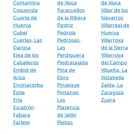
Contamina
de Jiloca
de Jiloca
Cosuenda
Paracuellos
Villar de los
Cuarte de
de la Ribera
Navarros
Huerva
Pastriz
Villarreal de
Cubel
Pedrola
Huerva
Cuerlas, Las
Pedrosas,
Villarroya
Daroca
Las
de la Sierra
Ejea de los
Perdiguera
Villarroya
Caballeros
Piedratajada
del Campo
Embid de
Pina de
Vilueña, La
Ariza
Ebro
Vistabella
Encinacorba
Pinseque
Zaida, La
Épila
Pintanos,
Zaragoza
Erla
Los
Zuera
Escatrón
Plasencia
Fabara
de Jalón
Farlete
Pleitas