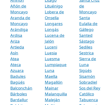
Aniñón
Litago
Santa Cruz
Añón de
Lituénigo
de
Moncayo
Lobera de
Moncayo
Aranda de
Onsella
Santa
Moncayo
Longares
Eulalia de
Arándiga
Longás
Gállego
Ardisa
Lucena de
Santed
Ariza
Jalón
Sástago
Artieda
Luceni
Sediles
Asín
Luesia
Sestrica
Atea
Luesma
Sierra de
Ateca
Lumpiaque
Luna
Azuara
Luna
Sigüés
Badules
Maella
Sisamón
Bagüés
Magallón
Sobradiel
Balconchán
Mainar
Sos del Rey
Bárboles
Malanquilla
Católico
Bardallur
Maleján
Tabuenca