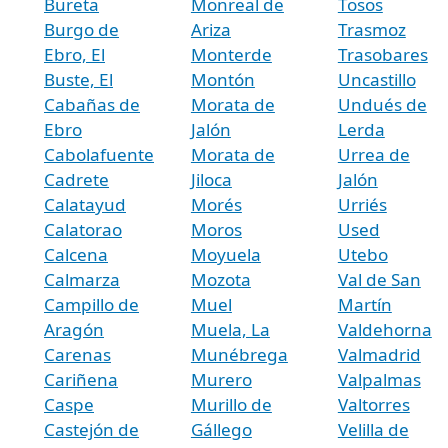
Bureta
Monreal de
Tosos
Burgo de
Ariza
Trasmoz
Ebro, El
Monterde
Trasobares
Buste, El
Montón
Uncastillo
Cabañas de
Morata de
Undués de
Ebro
Jalón
Lerda
Cabolafuente
Morata de
Urrea de
Cadrete
Jiloca
Jalón
Calatayud
Morés
Urriés
Calatorao
Moros
Used
Calcena
Moyuela
Utebo
Calmarza
Mozota
Val de San
Campillo de
Muel
Martín
Aragón
Muela, La
Valdehorna
Carenas
Munébrega
Valmadrid
Cariñena
Murero
Valpalmas
Caspe
Murillo de
Valtorres
Castejón de
Gállego
Velilla de