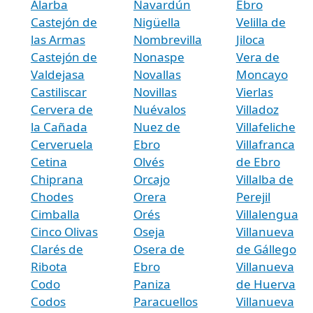
Alarba
Navardún
Ebro
Castejón de
Nigüella
Velilla de
las Armas
Nombrevilla
Jiloca
Castejón de
Nonaspe
Vera de
Valdejasa
Novallas
Moncayo
Castiliscar
Novillas
Vierlas
Cervera de
Nuévalos
Villadoz
la Cañada
Nuez de
Villafeliche
Cerveruela
Ebro
Villafranca
Cetina
Olvés
de Ebro
Chiprana
Orcajo
Villalba de
Chodes
Orera
Perejil
Cimballa
Orés
Villalengua
Cinco Olivas
Oseja
Villanueva
Clarés de
Osera de
de Gállego
Ribota
Ebro
Villanueva
Codo
Paniza
de Huerva
Codos
Paracuellos
Villanueva