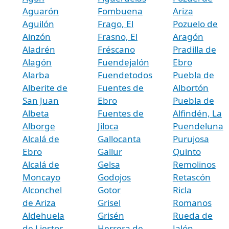
Aguarón
Fombuena
Ariza
Aguilón
Frago, El
Pozuelo de
Ainzón
Frasno, El
Aragón
Aladrén
Fréscano
Pradilla de
Alagón
Fuendejalón
Ebro
Alarba
Fuendetodos
Puebla de
Alberite de
Fuentes de
Albortón
San Juan
Ebro
Puebla de
Albeta
Fuentes de
Alfindén, La
Alborge
Jiloca
Puendeluna
Alcalá de
Gallocanta
Purujosa
Ebro
Gallur
Quinto
Alcalá de
Gelsa
Remolinos
Moncayo
Godojos
Retascón
Alconchel
Gotor
Ricla
de Ariza
Grisel
Romanos
Aldehuela
Grisén
Rueda de
de Liestos
Herrera de
Jalón