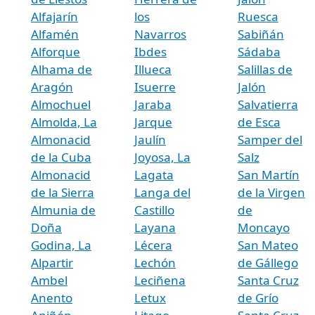
Alfajarín
los
Ruesca
Alfamén
Navarros
Sabiñán
Alforque
Ibdes
Sádaba
Alhama de
Illueca
Salillas de
Aragón
Isuerre
Jalón
Almochuel
Jaraba
Salvatierra
Almolda, La
Jarque
de Esca
Almonacid
Jaulín
Samper del
de la Cuba
Joyosa, La
Salz
Almonacid
Lagata
San Martín
de la Sierra
Langa del
de la Virgen
Almunia de
Castillo
de
Doña
Layana
Moncayo
Godina, La
Lécera
San Mateo
Alpartir
Lechón
de Gállego
Ambel
Leciñena
Santa Cruz
Anento
Letux
de Grío