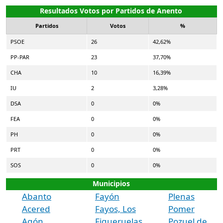
Resultados Votos por Partidos de Anento
Partidos
Votos
%
PSOE
26
42,62%
PP-PAR
23
37,70%
CHA
10
16,39%
IU
2
3,28%
DSA
0
0%
FEA
0
0%
PH
0
0%
PRT
0
0%
SOS
0
0%
Municipios
Abanto
Fayón
Plenas
Acered
Fayos, Los
Pomer
Agón
Figueruelas
Pozuel de