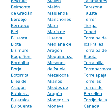
Belchite
Mallén
Talamantes
Belmonte
Malón
Tarazona
de Gracián
Maluenda
Tauste
Berdejo
Manchones
Terrer
Berrueco
Mara
Tierga
Biel
María de
Tobed
Bijuesca
Huerva
Torralba de
Biota
Mediana de
los Frailes
Bisimbre
Aragón
Torralba de
Boquiñeni
Mequinenza
Ribota
Bordalba
Mesones
Torralbilla
Borja
de Isuela
Torrehermos
Botorrita
Mezalocha
Torrelapaja
Brea de
Mianos
Torrellas
Aragón
Miedes de
Torres de
Bubierca
Aragón
Berrellén
Bujaraloz
Monegrillo
Torrijo de la
Bulbuente
Moneva
Cañada